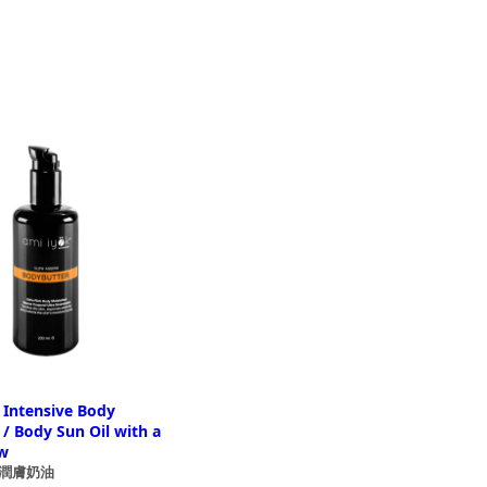
 Intensive Body
 / Body Sun Oil with a
w
潤膚奶油