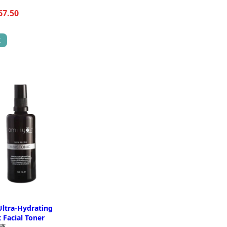
67.50
車
Ultra-Hydrating
 Facial Toner