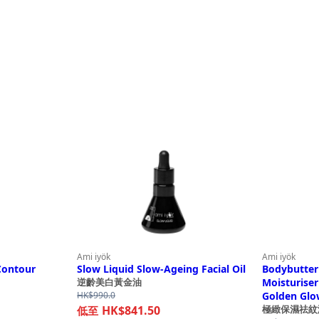
Ami iyök
Ami iyök
Contour
Slow Liquid Slow-Ageing Facial Oil
Bodybutter
Moisturiser
逆齡美白黃金油
HK$
990.0
Golden Glo
HK$841.50
極緻保濕祛紋