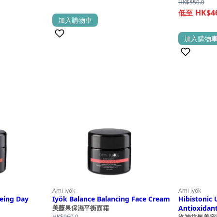
HK$
550.0
HK$4
加入購物車
(2)
加入購物
(0)
Ami iyök
Ami iyök
geing Day
Iyök Balance Balancing Face Cream
Hibistonic 
Antioxidant
美藤果保濕平衡面霜
HK$
960.0