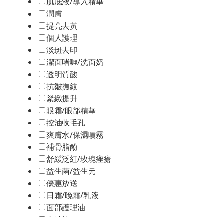
肌底液/導入精華
潤膚
提亮去黃
個人護理
淡斑去印
潔面啫喱/洗面奶
透明質酸
抗皺撫紋
緊緻提升
眼霜/眼部精華
控油收毛孔
爽膚水/保濕噴霧
補骨脂酚
舒緩泛紅/玫瑰痤瘡
益生菌/益生元
優惠放送
日霜/晚霜/乳液
面部護理油