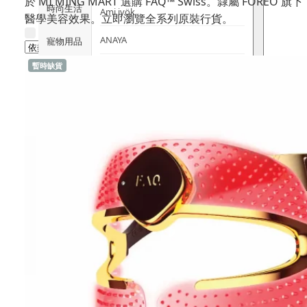
於 MI MING MART 選購 FAQ™ Swiss。隸屬 
時尚生活
Ami iyök
醫學美容效果。立即瀏覽全系列原裝行貨。
ANAYA
寵物用品
暫時缺貨
B
皇牌產品
BerryEn (德國)
Erica 網
誌
Blossom (英國)
Bondi Wash (澳洲)
推廣優惠
Botani (澳洲)
關於我們
Brooklyn Herborium (美國)
客服資訊
C
CERM (新加坡)
購物說明
D
關注我們