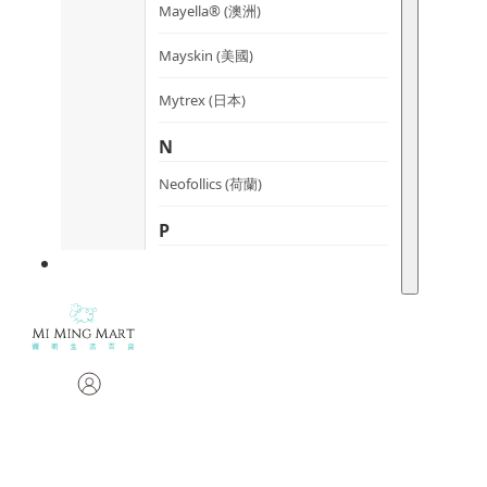
Mayella® (澳洲)
Mayskin (美國)
Mytrex (日本)
N
Neofollics (荷蘭)
P
POME (香港)
S
Snow Fox (澳洲)
Synergie Minerals (澳洲)
Synergie Skin (澳洲)
SynTernals (澳洲)