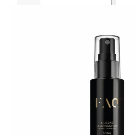
H
銷量 100+
Heidi's (美國)
HERE DITAS (日本)
I
Inika Organic (澳洲)
Intelligent I-N (美國)
Invity (新加坡)
J
Jane Iredale (美國)
K
Kawaarashi Studio (台灣)