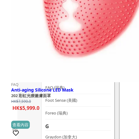
dr.he (新加坡)
Dualsonic (南韓)
選擇語言
E
Ere Perez (澳洲)
ESSE (南非)
évolué (美國)
F
FAQ
FAQ (瑞典)
Anti-aging Silicone LED Mask
202 彩虹光療嫩膚面罩
Foot Sense (美國)
HK$
7,590.0
HK$
5,999.0
Foreo (瑞典)
查看內容
G
(5)
Graydon (加拿大)