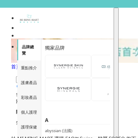
FAQ
品牌總
獨家品牌
覽
首頁
/
FAQ
重點推介
護膚產品
$
1
$
12000
彩妝產品
瀏覽
關注重點
個人護理
A
分類
護理保健
abyssian (法國)