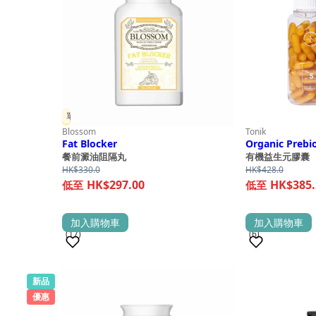
單件 9 折
Blossom
Tonik
Fat Blocker
Organic Prebio
餐前澱油阻隔丸
有機益生元膠囊
HK$
330.0
HK$
428.0
HK$297.00
HK$385.
加入購物車
加入購物車
(17)
(6)
新品
銷量 100+
銷量 100+
優惠