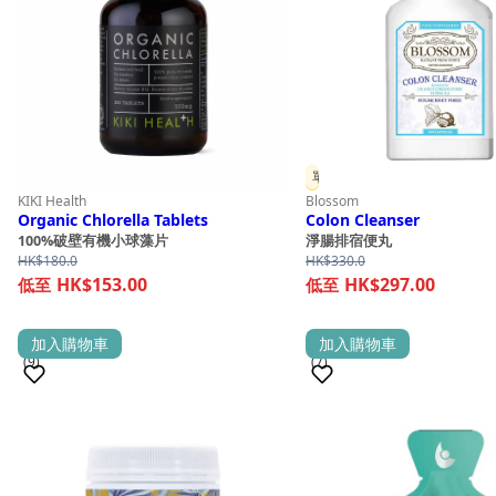
單件 9 折
KIKI Health
Blossom
Organic Chlorella Tablets
Colon Cleanser
100%破壁有機小球藻片
淨腸排宿便丸
HK$
180.0
HK$
330.0
HK$153.00
HK$297.00
加入購物車
加入購物車
(9)
(7)
銷量 100+
銷量 100+