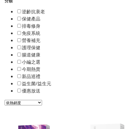
分類
逆齡抗衰老
保健產品
排毒修身
免疫系統
營養補充
護理保健
腸道健康
小編之選
今期熱賣
新品巡禮
益生菌/益生元
優惠放送