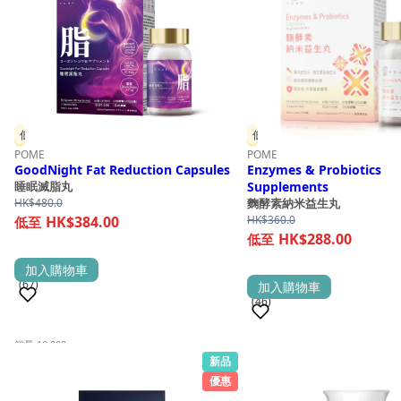
低至 8 折
低至 8 折
POME
POME
GoodNight Fat Reduction Capsules
Enzymes & Probiotics
Supplements
睡眠滅脂丸
HK$
480.0
麴酵素納米益生丸
HK$384.00
HK$
360.0
HK$288.00
加入購物車
(67)
加入購物車
(46)
銷量 10,000+
新品
銷量 1,000+
優惠