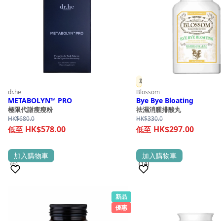
單件 9 折
dr.he
Blossom
METABOLYN™ PRO
Bye Bye Bloating
極限代謝瘦瘦粉
祛濕消腫排酸丸
HK$
680.0
HK$
330.0
HK$578.00
HK$297.00
加入購物車
加入購物車
(6)
(14)
新品
銷量 500+
銷量 100+
優惠