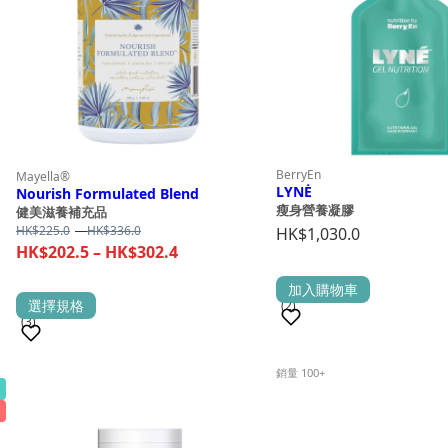
BerryEn
Mayella®
LYNĖ
Nourish Formulated Blend
瘦身營養凝膠
健美滋養補充品
Price
HK$
225.0
–
HK$
336.0
HK$
1,030.0
range:
Price
HK$
202.5
–
HK$
302.4
HK$225.0
range:
through
加入購物車
HK$202.5
This
選擇規格
HK$336.0
(2)
(3)
through
product
HK$302.4
has
銷量 100+
multiple
銷量 100+
variants.
The