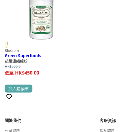
options
may
be
chosen
on
the
單件 9 折
product
Blossom
page
Green Superfoods
超級濃縮綠粉
HK$
500.0
HK$450.00
加入購物車
(1)
關於我們
客服資訊
公司資料
常見問題