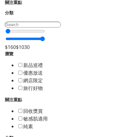
關注重點
分類
$
160
$
1030
瀏覽
新品巡禮
優惠放送
網店限定
旅行好物
關注重點
回收獎賞
敏感肌適用
純素