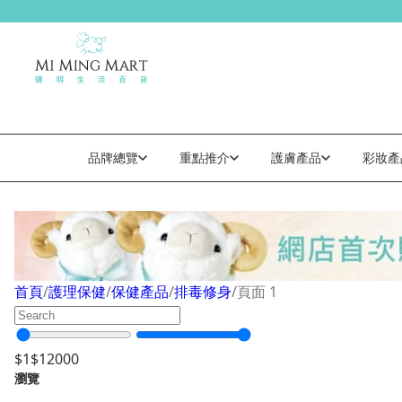
品牌總覽
重點推介
護膚產品
彩妝產
排毒修身
首頁
/
護理保健
/
保健產品
/
排毒修身
/
頁面 1
$
1
$
12000
瀏覽