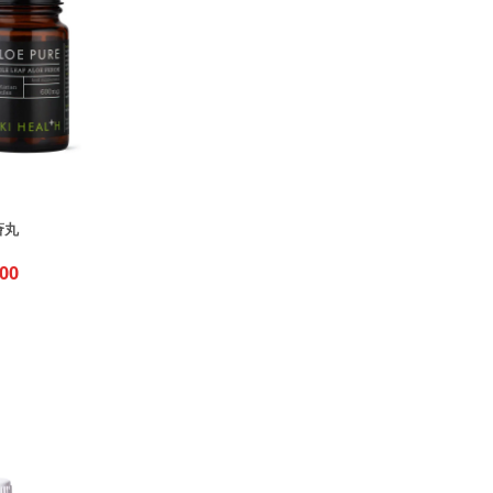
薈丸
00