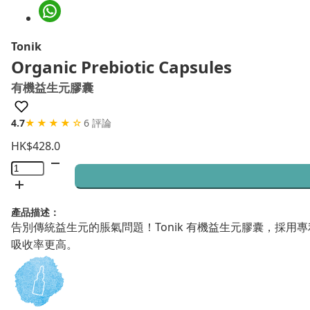
Tonik
Organic Prebiotic Capsules
有機益生元膠囊
4.7
★★★★☆
6 評論
HK$
428.0
Organic
Prebiotic
Capsules
產品描述：
有
告別傳統益生元的脹氣問題！Tonik 有機益生元膠囊，採用專利
機
吸收率更高。
益
生
元
膠