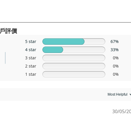
戶評價
5 star
67%
4 star
33%
3 star
0%
2 star
0%
1 star
0%
30/05/2