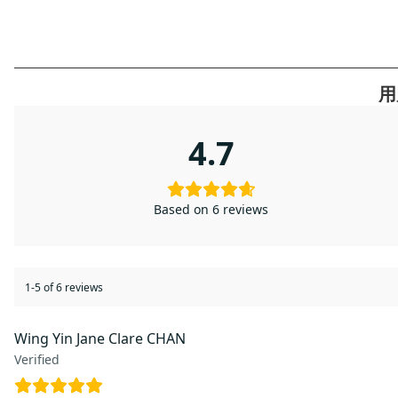
用
4.7
Based on 6 reviews
1-5 of 6 reviews
Wing Yin Jane Clare CHAN
Verified