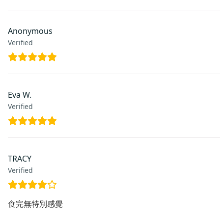
Anonymous
Verified
Eva W.
Verified
TRACY
Verified
食完無特別感覺