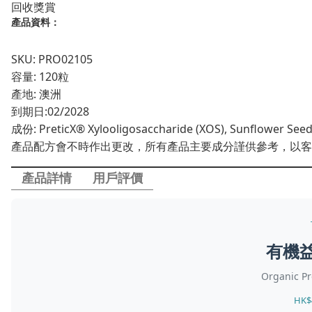
回收獎賞
囊
產品資料：
數
量
SKU: PRO02105
容量: 120粒
產地: 澳洲
到期日:
02/2028
成份: PreticX® Xylooligosaccharide (XOS), Sunflower Seed O
產品配方會不時作出更改，所有產品主要成分謹供參考，以客
產品詳情
用戶評價
有機
Organic Pr
HK$