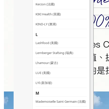
Kerzon (法國)
KIKI Health (英國)
KIND-LY (澳洲)
L
Lashfood (美國)
Lernberger Stafsing (瑞典)
Lhamour (蒙古)
LUE (美國)
LYI (新加坡)
M
Mademoiselle Saint Germain (法國)