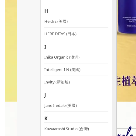
H
Heidi's (美國)
HERE DITAS (日本)
I
Inika Organic (澳洲)
Intelligent I-N (美國)
Invity (新加坡)
J
Jane Iredale (美國)
K
Kawaarashi Studio (台灣)