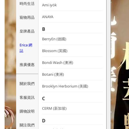
時尚生活
Ami iyök
ANAYA
寵物用品
B
皇牌產品
BerryEn (德國)
Erica 網
誌
Blossom (英國)
Bondi Wash (澳洲)
推廣優惠
Botani (澳洲)
關於我們
Brooklyn Herborium (美國)
客服資訊
C
CERM (新加坡)
購物說明
D
關注我們