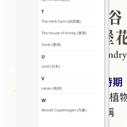
T
The Herb Farm (紐西蘭)
The House of Honey (澳洲)
Tonik (澳洲)
U
UHA (日本)
V
vanav (南韓)
W
Woods Copenhagen (丹麥)