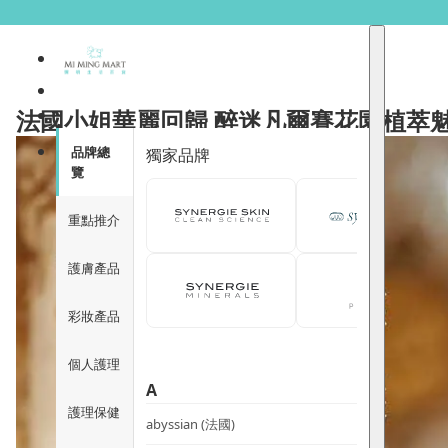
法國小姐華麗回歸 醉迷凡爾賽花園植萃
品牌總
獨家品牌
覽
重點推介
護膚產品
彩妝產品
個人護理
A
護理保健
abyssian (法國)