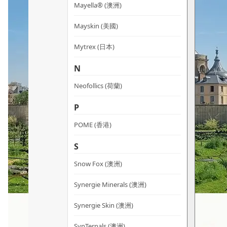
Mayella® (澳洲)
Mayskin (美國)
Mytrex (日本)
N
Neofollics (荷蘭)
P
POME (香港)
S
Snow Fox (澳洲)
Synergie Minerals (澳洲)
Synergie Skin (澳洲)
SynTernals (澳洲)