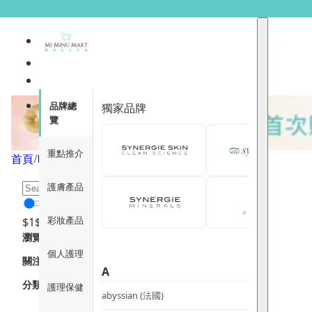
圍巾
品牌總
獨家品牌
覽
重點推介
首頁
/
時尚生活
/
配飾
/
圍巾
/
頁面 1
護膚產品
彩妝產品
$
1
$
12000
瀏覽
個人護理
關注重點
A
分類
護理保健
abyssian (法國)