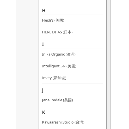
variants.
The
H
options
Heidi's (美國)
may
be
HERE DITAS (日本)
chosen
on
I
the
Inika Organic (澳洲)
product
page
Intelligent I-N (美國)
Invity (新加坡)
J
Jane Iredale (美國)
K
Kawaarashi Studio (台灣)