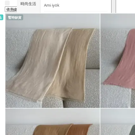
時尚生活
Ami iyök
ANAYA
品
暫時缺貨
寵物用品
B
皇牌產品
BerryEn (德國)
Erica 網
誌
Blossom (英國)
Bondi Wash (澳洲)
推廣優惠
Botani (澳洲)
關於我們
Brooklyn Herborium (美國)
客服資訊
C
CERM (新加坡)
購物說明
D
關注我們