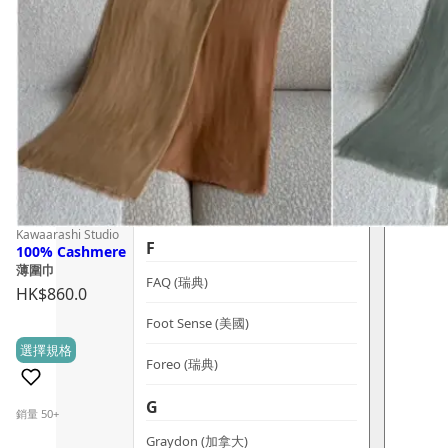
dr.he (新加坡)
Dualsonic (南韓)
選擇語言
E
Ere Perez (澳洲)
ESSE (南非)
évolué (美國)
Kawaarashi Studio
F
100% Cashmere
薄圍巾
FAQ (瑞典)
HK$
860.0
Foot Sense (美國)
This
選擇規格
(0)
Foreo (瑞典)
product
has
G
銷量 50+
multiple
Graydon (加拿大)