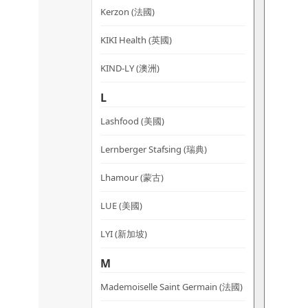
Kerzon (法國)
KIKI Health (英國)
KIND-LY (澳洲)
L
Lashfood (美國)
Lernberger Stafsing (瑞典)
Lhamour (蒙古)
LUE (美國)
LYI (新加坡)
M
Mademoiselle Saint Germain (法國)