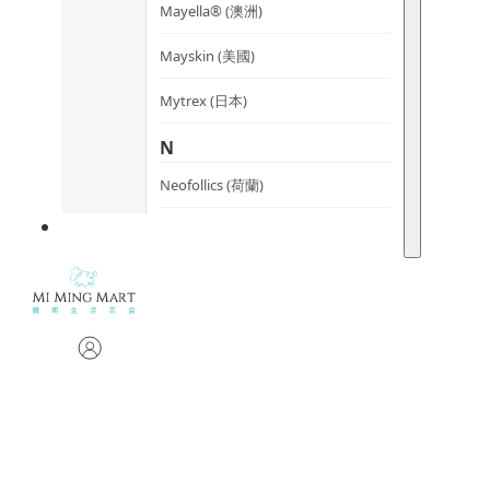
Mayella® (澳洲)
Mayskin (美國)
Mytrex (日本)
N
Neofollics (荷蘭)
P
POME (香港)
S
Snow Fox (澳洲)
Synergie Minerals (澳洲)
Synergie Skin (澳洲)
SynTernals (澳洲)