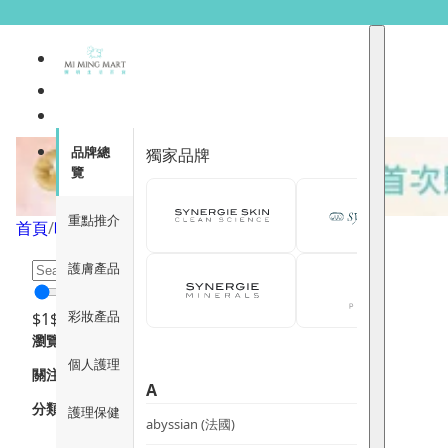
項鍊
品牌總
獨家品牌
覽
重點推介
首頁
/
時尚生活
/
首飾
/
項鍊
/
頁面 1
護膚產品
彩妝產品
$
1
$
12000
瀏覽
個人護理
關注重點
A
分類
護理保健
abyssian (法國)