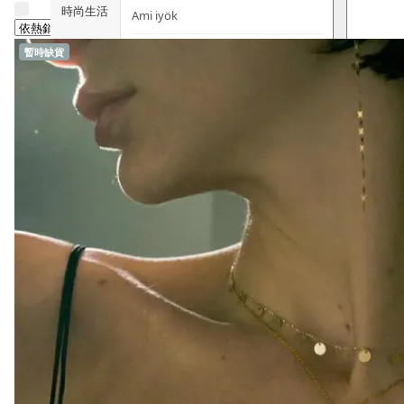
時尚生活
Ami iyök
ANAYA
暫時缺貨
寵物用品
B
皇牌產品
BerryEn (德國)
Erica 網
誌
Blossom (英國)
Bondi Wash (澳洲)
推廣優惠
Botani (澳洲)
關於我們
Brooklyn Herborium (美國)
客服資訊
C
CERM (新加坡)
購物說明
D
關注我們