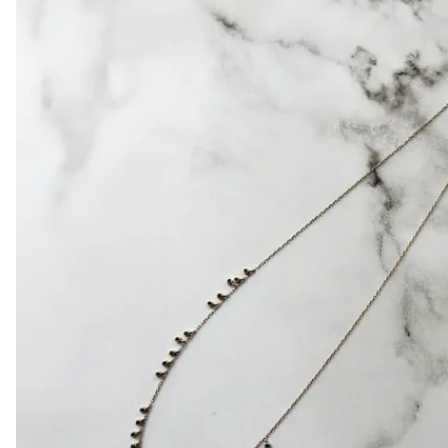
H
Heidi's (美國)
HERE DITAS (日本)
I
Inika Organic (澳洲)
Intelligent I-N (美國)
Invity (新加坡)
J
Jane Iredale (美國)
K
Kawaarashi Studio (台灣)