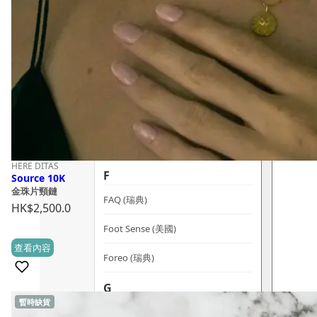
dr.he (新加坡)
Dualsonic (南韓)
選擇語言
E
Ere Perez (澳洲)
ESSE (南非)
évolué (美國)
HERE DITAS
F
Source 10K
金珠片頸鏈
FAQ (瑞典)
HK$
2,500.0
Foot Sense (美國)
查看內容
(0)
Foreo (瑞典)
G
暫時缺貨
Graydon (加拿大)