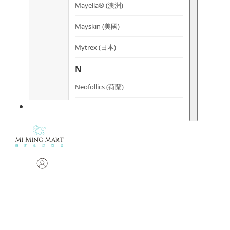
Mayella® (澳洲)
Mayskin (美國)
Mytrex (日本)
N
Neofollics (荷蘭)
P
POME (香港)
S
Snow Fox (澳洲)
Synergie Minerals (澳洲)
Synergie Skin (澳洲)
SynTernals (澳洲)