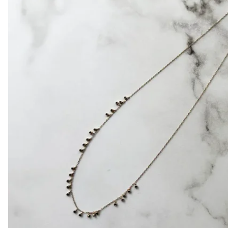
Mayella® (澳洲)
Mayskin (美國)
Mytrex (日本)
N
Neofollics (荷蘭)
P
POME (香港)
S
Snow Fox (澳洲)
Synergie Minerals (澳洲)
Synergie Skin (澳洲)
SynTernals (澳洲)