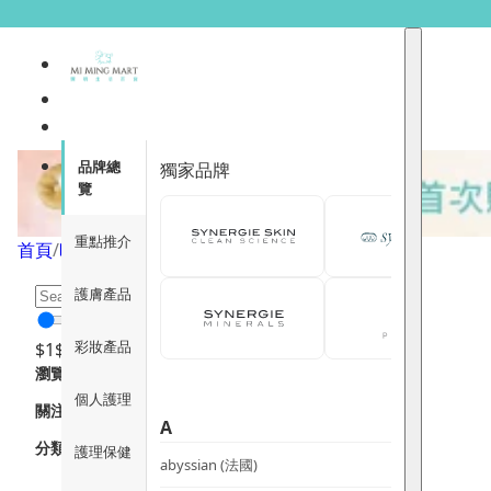
時尚生活
品牌總
獨家品牌
覽
重點推介
首頁
/
時尚生活
/
頁面 1
護膚產品
彩妝產品
$
1
$
12000
瀏覽
個人護理
關注重點
A
分類
護理保健
abyssian (法國)