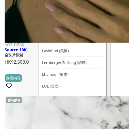
Kerzon (法國)
KIKI Health (英國)
KIND-LY (澳洲)
L
HERE DITAS
Source 10K
Lashfood (美國)
金珠片頸鏈
HK$
2,500.0
Lernberger Stafsing (瑞典)
Lhamour (蒙古)
查看內容
(0)
LUE (美國)
LYI (新加坡)
暫時缺貨
M
Mademoiselle Saint Germain (法國)