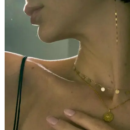
variants.
The
H
options
Heidi's (美國)
may
be
HERE DITAS (日本)
chosen
on
I
the
Inika Organic (澳洲)
product
page
Intelligent I-N (美國)
Invity (新加坡)
J
Jane Iredale (美國)
K
Kawaarashi Studio (台灣)