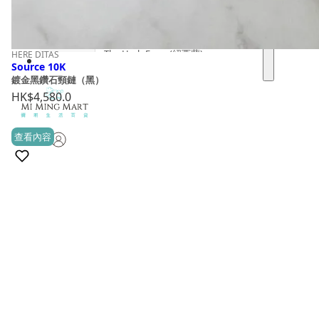
T
The Herb Farm (紐西蘭)
HERE DITAS
Source 10K
鍍金黑鑽石頸鏈（黑）
The House of Honey (澳洲)
HK$
4,580.0
Tonik (澳洲)
查看內容
U
(0)
UHA (日本)
V
vanav (南韓)
W
Woods Copenhagen (丹麥)