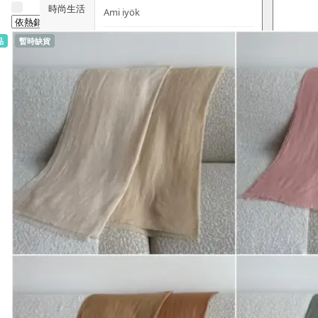
時尚生活
Ami iyök
ANAYA
品
暫時缺貨
寵物用品
B
皇牌產品
BerryEn (德國)
Erica 網
誌
Blossom (英國)
Bondi Wash (澳洲)
推廣優惠
Botani (澳洲)
關於我們
Brooklyn Herborium (美國)
客服資訊
C
CERM (新加坡)
購物說明
D
關注我們