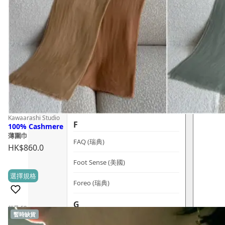
dr.he (新加坡)
Dualsonic (南韓)
選擇語言
E
Ere Perez (澳洲)
ESSE (南非)
évolué (美國)
Kawaarashi Studio
F
100% Cashmere
薄圍巾
FAQ (瑞典)
HK$
860.0
Foot Sense (美國)
This
選擇規格
(0)
Foreo (瑞典)
product
has
G
銷量 50+
multiple
暫時缺貨
Graydon (加拿大)