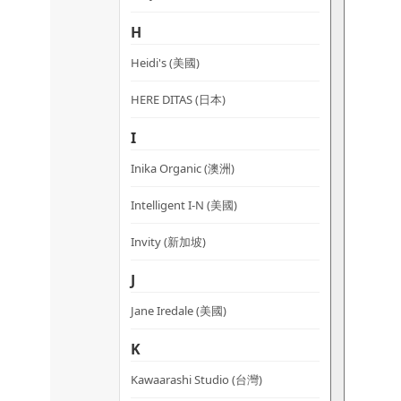
H
Heidi's (美國)
HERE DITAS (日本)
I
Inika Organic (澳洲)
Intelligent I-N (美國)
Invity (新加坡)
J
Jane Iredale (美國)
K
Kawaarashi Studio (台灣)