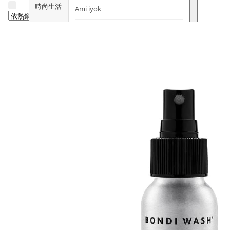
時尚生活
Ami iyök
ANAYA
寵物用品
B
皇牌產品
BerryEn (德國)
Erica 網
誌
Blossom (英國)
Bondi Wash (澳洲)
推廣優惠
Botani (澳洲)
關於我們
Brooklyn Herborium (美國)
客服資訊
C
CERM (新加坡)
購物說明
D
關注我們