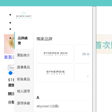
空氣清新
品牌總
獨家品牌
覽
重點推介
首頁
/
護理保健
/
家居用品
/
空氣清新
/
頁面 1
護膚產品
彩妝產品
$
1
$
12000
瀏覽
個人護理
關注重點
A
分類
護理保健
abyssian (法國)