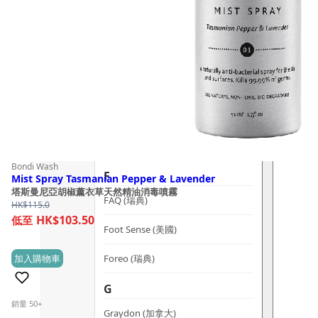
dr.he (新加坡)
Dualsonic (南韓)
選擇語言
E
Ere Perez (澳洲)
ESSE (南非)
évolué (美國)
Bondi Wash
F
Mist Spray Tasmanian Pepper & Lavender
塔斯曼尼亞胡椒薰衣草天然精油消毒噴霧
FAQ (瑞典)
HK$
115.0
HK$103.50
Foot Sense (美國)
Foreo (瑞典)
加入購物車
(0)
G
銷量 50+
Graydon (加拿大)