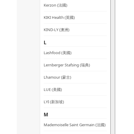
Kerzon (法國)
KIKI Health (英國)
KIND-LY (澳洲)
L
Lashfood (美國)
Lernberger Stafsing (瑞典)
Lhamour (蒙古)
LUE (美國)
LYI (新加坡)
M
Mademoiselle Saint Germain (法國)