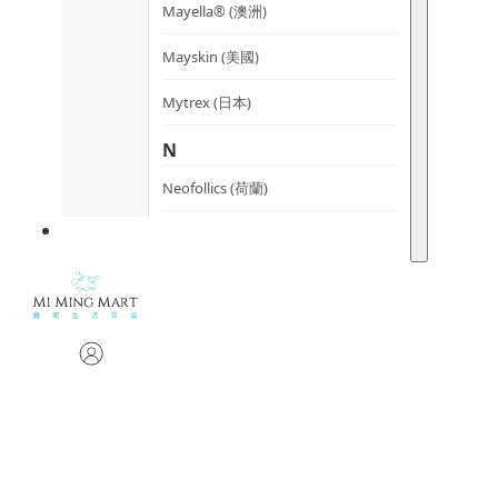
Mayella® (澳洲)
Mayskin (美國)
Mytrex (日本)
N
Neofollics (荷蘭)
P
POME (香港)
S
Snow Fox (澳洲)
Synergie Minerals (澳洲)
Synergie Skin (澳洲)
SynTernals (澳洲)