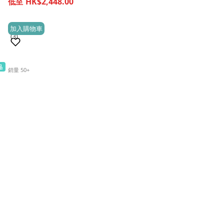
HK$2,448.00
加入購物車
(3)
品
銷量 50+