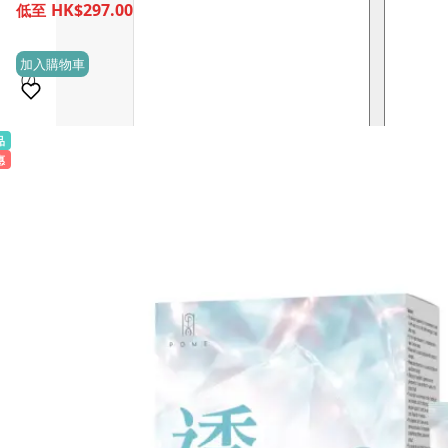
HK$297.00
加入購物車
(7)
品
銷量 100+
惠