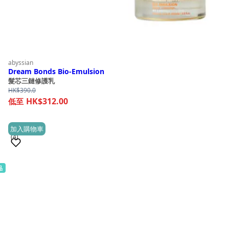
abyssian
Dream Bonds Bio-Emulsion
髮芯三鏈修護乳
HK$
390.0
HK$312.00
加入購物車
(4)
品
銷量 100+