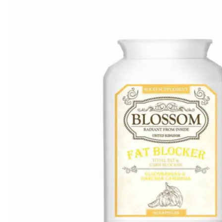
Mayella® (澳洲)
Mayskin (美國)
Mytrex (日本)
N
Neofollics (荷蘭)
P
POME (香港)
S
Snow Fox (澳洲)
Synergie Minerals (澳洲)
Synergie Skin (澳洲)
SynTernals (澳洲)