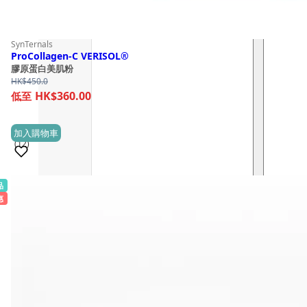
SynTernals
ProCollagen-C VERISOL®
膠原蛋白美肌粉
HK$
450.0
HK$360.00
加入購物車
(12)
品
銷量 100+
惠