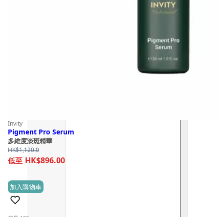
Invity
Pigment Pro Serum
多維度淡斑精華
HK$
1,120.0
HK$896.00
加入購物車
(0)
銷量 100+