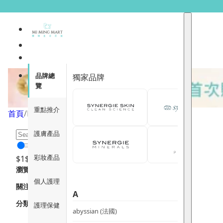
品牌總
獨家品牌
覽
重點推介
首頁
/
Promotion Type
/
新品巡禮
/
頁面 1
護膚產品
彩妝產品
$
1
$
12000
瀏覽
個人護理
關注重點
A
分類
護理保健
abyssian (法國)