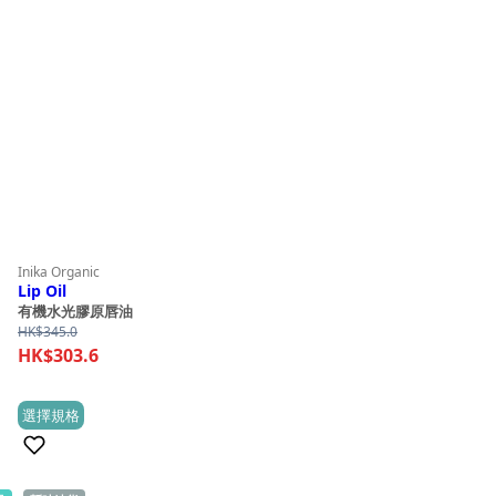
Inika Organic
Lip Oil
有機水光膠原唇油
HK$
345.0
HK$
303.6
This
選擇規格
(0)
product
has