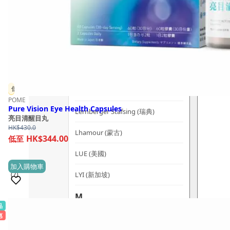
Kerzon (法國)
KIKI Health (英國)
KIND-LY (澳洲)
L
低至 8 折
Lashfood (美國)
POME
Pure Vision Eye Health Capsules
Lernberger Stafsing (瑞典)
亮目清醒目丸
HK$
430.0
Lhamour (蒙古)
HK$344.00
LUE (美國)
加入購物車
LYI (新加坡)
(7)
M
品
銷量 100+
Mademoiselle Saint Germain (法國)
惠