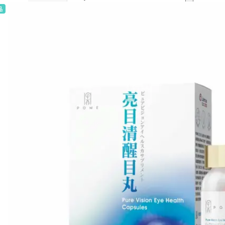
品
銷量 500+
H
Heidi's (美國)
HERE DITAS (日本)
I
Inika Organic (澳洲)
Intelligent I-N (美國)
Invity (新加坡)
J
Jane Iredale (美國)
K
Kawaarashi Studio (台灣)