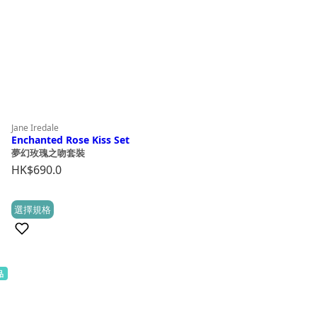
Jane Iredale
Enchanted Rose Kiss Set
夢幻玫瑰之吻套裝
HK$
690.0
This
選擇規格
(0)
product
has
multiple
品
variants.
The
options