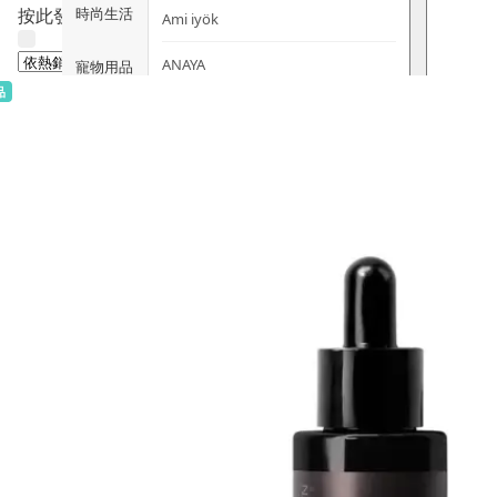
時尚生活
按此發掘Mi Ming Mart每月新品！
Ami iyök
ANAYA
寵物用品
品
B
皇牌產品
BerryEn (德國)
Erica 網
誌
Blossom (英國)
Bondi Wash (澳洲)
推廣優惠
Botani (澳洲)
關於我們
Brooklyn Herborium (美國)
客服資訊
C
CERM (新加坡)
購物說明
D
關注我們