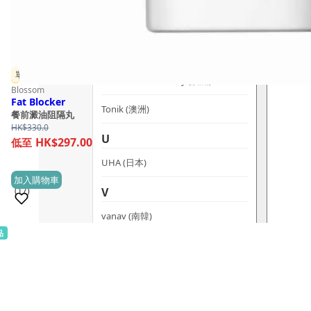
T
The Herb Farm (紐西蘭)
單件 9 折
The House of Honey (澳洲)
Blossom
Fat Blocker
Tonik (澳洲)
餐前澱油阻隔丸
HK$
330.0
U
HK$297.00
UHA (日本)
加入購物車
V
(17)
vanav (南韓)
品
銷量 100+
W
Woods Copenhagen (丹麥)