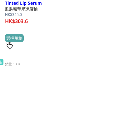
Tinted Lip Serum
胜肽精華果凍唇釉
HK$
345.0
HK$
303.6
This
選擇規格
(9)
product
has
multiple
品
銷量 100+
variants.
The
options
may
be
chosen
on
the
product
page