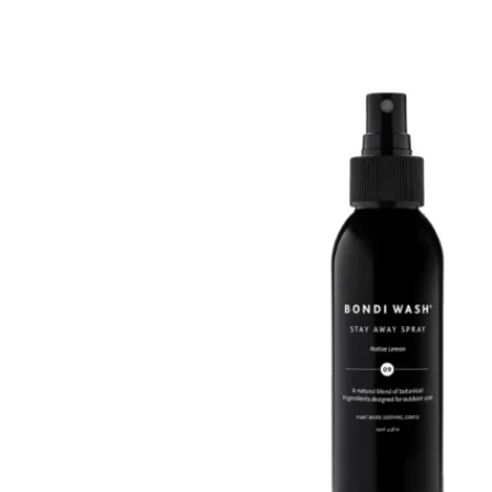
Mayella® (澳洲)
may
be
Mayskin (美國)
chosen
on
Mytrex (日本)
the
N
product
page
Neofollics (荷蘭)
P
POME (香港)
S
Snow Fox (澳洲)
Synergie Minerals (澳洲)
Synergie Skin (澳洲)
SynTernals (澳洲)