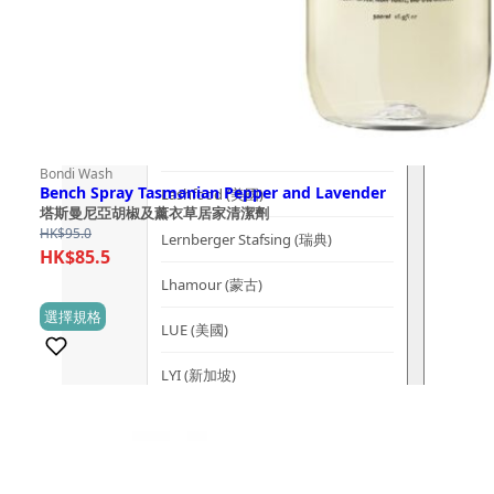
Kerzon (法國)
KIKI Health (英國)
KIND-LY (澳洲)
L
Bondi Wash
Bench Spray Tasmanian Pepper and Lavender
Lashfood (美國)
塔斯曼尼亞胡椒及薰衣草居家清潔劑
HK$
95.0
Lernberger Stafsing (瑞典)
HK$
85.5
Lhamour (蒙古)
This
選擇規格
(1)
LUE (美國)
product
has
LYI (新加坡)
multiple
M
variants.
The
Mademoiselle Saint Germain (法國)
options