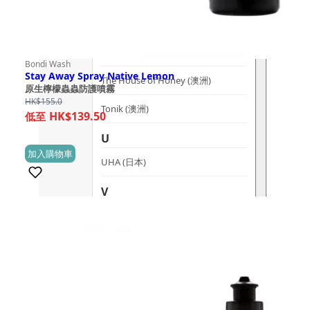
T
The Herb Farm (紐西蘭)
Bondi Wash
Stay Away Spray Native Lemon
The House of Honey (澳洲)
原生檸檬蟲蟲防護噴霧
HK$
155.0
Tonik (澳洲)
HK$139.50
U
加入購物車
(0)
UHA (日本)
V
vanav (南韓)
W
Woods Copenhagen (丹麥)