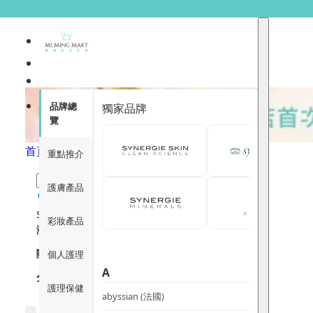
Bondi Wash
品牌總
獨家品牌
覽
首頁
/
Bondi Wash
重點推介
護膚產品
$
1
$
12000
彩妝產品
瀏覽
關注重點
個人護理
A
分類
護理保健
abyssian (法國)