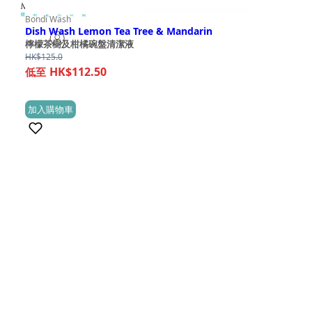
Bondi Wash
Dish Wash Lemon Tea Tree & Mandarin
檸檬茶樹及柑橘碗盤清潔液
HK$
125.0
HK$112.50
加入購物車
(0)