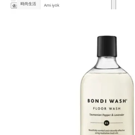
時尚生活
Ami iyök
ANAYA
寵物用品
B
皇牌產品
BerryEn (德國)
Erica 網
誌
Blossom (英國)
Bondi Wash (澳洲)
推廣優惠
Botani (澳洲)
關於我們
Brooklyn Herborium (美國)
客服資訊
C
CERM (新加坡)
購物說明
D
關注我們