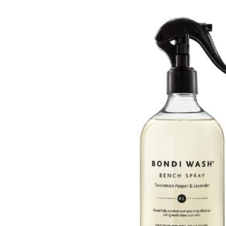
variants.
The
H
options
Heidi's (美國)
may
be
HERE DITAS (日本)
chosen
on
I
the
Inika Organic (澳洲)
product
page
Intelligent I-N (美國)
Invity (新加坡)
J
Jane Iredale (美國)
K
Kawaarashi Studio (台灣)