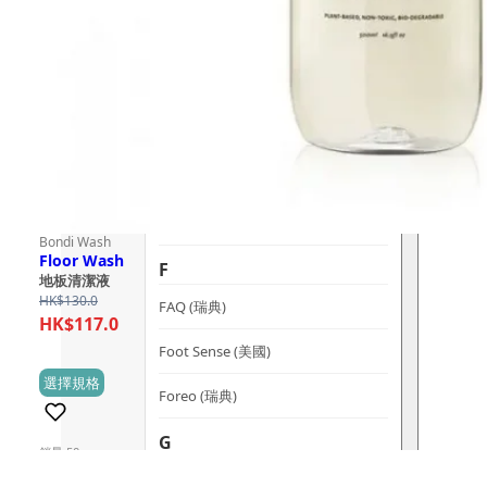
dr.he (新加坡)
Dualsonic (南韓)
選擇語言
E
Ere Perez (澳洲)
ESSE (南非)
évolué (美國)
Bondi Wash
Floor Wash
F
地板清潔液
HK$
130.0
FAQ (瑞典)
HK$
117.0
Foot Sense (美國)
This
選擇規格
(1)
Foreo (瑞典)
product
has
G
銷量 50+
multiple
Graydon (加拿大)