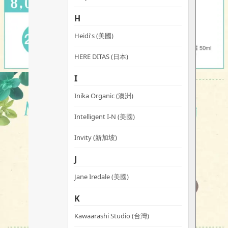
H
Heidi's (美國)
HERE DITAS (日本)
I
Inika Organic (澳洲)
Intelligent I-N (美國)
Invity (新加坡)
J
Jane Iredale (美國)
K
Kawaarashi Studio (台灣)