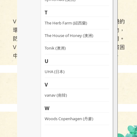
T
The Herb Farm (紐西蘭)
The House of Honey (澳洲)
Tonik (澳洲)
U
UHA (日本)
V
vanav (南韓)
W
Woods Copenhagen (丹麥)