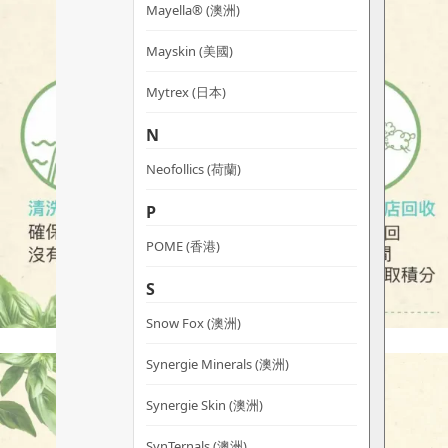
Mayella® (澳洲)
Mayskin (美國)
Mytrex (日本)
N
Neofollics (荷蘭)
P
POME (香港)
S
Snow Fox (澳洲)
Synergie Minerals (澳洲)
Synergie Skin (澳洲)
SynTernals (澳洲)