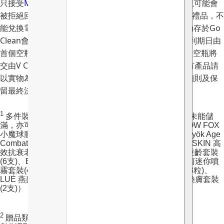
只接受
MI MING MART
產品的容器，不符合要求的空瓶可能會
被拒絕回收｜空瓶回收所獲贈之積分只適用於兌換指定禮品，不
能兌換電子印花、M Points或現金，獲贈之積分會自動存於Go
Clean會員系統，集齊指定積分可換領指定禮品｜積分到期日由
首個空瓶遞交日起12個月計算，逾期無效｜所有回收的空瓶將
交由V Cycle處理，恕不退還｜禮品圖片只供參考，所有產品請
以實物為準｜MI MING MART有權隨時更改優惠條款細則及保
留最終決定權，而毋須另行通知
1
多件裝及旅行套裝需儲齊套裝數量方可獲取積分，如未能儲
滿，亦可回收，但未能獲取積分（包括但不限於：SNOW FOX
小魔球膠囊(5粒)、INVITY諾加因子逆時針(5支)、 ami iyök Age
Combat 益生菌抗皺緊緻安瓿精華(15支)、SYNERGIE SKIN 高
效抗衰老逆齡套裝(5支)、SYNERGIE SKIN 全效再生逆齡套裝
(6支)、Botani 清爽護膚套裝(3支)、HEIDI’S 無酒精殺菌迷你噴
霧套裝(4支)、Jane Iredale Powder-Me 防曬粉補充裝(3粒)、
LUÉ 燕麥飄霜純潔套裝(3支)、PRIORIl 肌膚再生家用煥膚套裝
(2支)）；不包括聖誕套裝
2
贈品類體驗裝可回收但不能獲取積分，包括但不限於