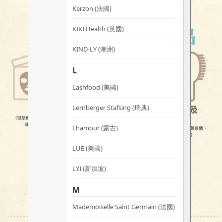
Kerzon (法國)
KIKI Health (英國)
KIND-LY (澳洲)
L
Lashfood (美國)
Lernberger Stafsing (瑞典)
Lhamour (蒙古)
LUE (美國)
LYI (新加坡)
M
Mademoiselle Saint Germain (法國)