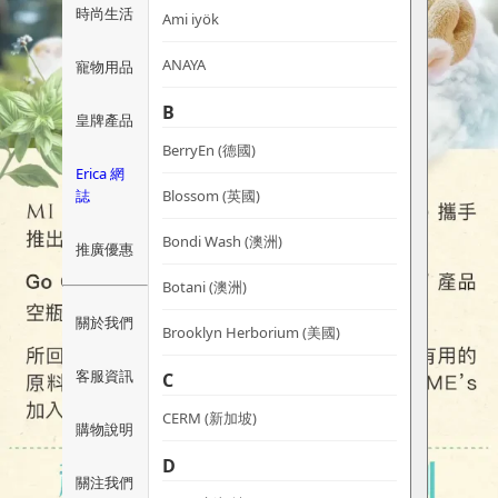
時尚生活
Ami iyök
ANAYA
寵物用品
B
皇牌產品
BerryEn (德國)
Erica 網
誌
Blossom (英國)
Bondi Wash (澳洲)
推廣優惠
Botani (澳洲)
關於我們
Brooklyn Herborium (美國)
客服資訊
C
CERM (新加坡)
購物說明
D
關注我們