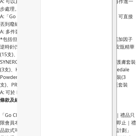
A: 可以直接把洗淨的容器帶回各分店，V Cycle團隊會再作進一
步處理。
A:「Go Clean 空瓶回收獎賞計劃」暫不接收紙質包裝，可直接
丟到廢紙回收箱。
A: 多件裝產品需儲齊套裝數量，方可獲取100積分。
*包括但不限於SNOW FOX 小魔球膠囊(5粒)、INVITY諾加因子
逆時針(5支)、 ami iyök Age Combat 益生菌抗皺緊緻安瓿精華
(15支)、SYNERGIE SKIN 高效抗衰老逆齡套裝(5支)、
SYNERGIE SKIN 全效再生逆齡套裝(6支)、Botani 清爽護膚套裝
(3支)、HEIDI’S 無酒精殺菌迷你噴霧套裝(4支)、Jane Iredale
Powder-Me 防曬粉補充裝(3粒)、LUÉ 燕麥飄霜純潔套裝(3
支)、PRIORIl 肌膚再生家用煥膚套裝(2支)；不包括聖誕套裝
A: 可於 MI MING MART 網站查看，請
按此瀏覽
。
條款及細則
「Go Clean 空瓶回收獎賞計劃」只適用Go Clean會員｜禮品只
限會員本人換領，所有禮品不設退換，數量有限，送完即止｜禮
品款式可能會因應貨存改變|「Go Clean 空瓶回收獎賞計劃」