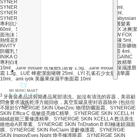
SYNERGIE SKIN LumiBalance 純素維A絲絨油 10ml、
SYNERGIE SKIN Dermiotic 益生菌＋益生元肌底液 10ml、
SYNERGIE SKIN Hydrogel 透明質酸瞬間注水精華 10ml、
SYNERGIE SKIN TriDration B B3極速鎖濕面膜 5ml、abyssian
專利抗污染豐盈洗髮水 60ml、abyssian 螺旋藻抗污染護髮素
60ml、SNOW FOX 藍睡蓮煥亮精華 10ml、SNOW FOX 冰爽潔
面泡沫 30ml、SNOW FOX 營養活肌面霜 15ml、SNOW FOX
熱情花青瓜修復精華 10ml、INVITY 諾加因子能量精華液 5ml、
INVITY 諾加因子奇蹟抗醣面霜 3ml、INVITY 諾加因子隱形礦物
防曬乳 5ml、INIKA ORGANIC 專利復活草牛油果護手霜 4ml、
INIKA ORGANIC 專利瑪卡根活顏日霜 4ml、INIKA ORGAINC
專利白藜蘆醇亮白晚霜4ml、GRAYDON 藍艾菊滿月全效精華
10ml、Jane Iredale 玫瑰變幻唇膏 1.5g、Jane Iredale 保濕護唇
霜 1.3g、LUÉ 蜂蜜潔面啫喱 25ml、LYI 孔雀石少女肌精華露
10ml、ami iyök 美藤果保濕平衡面霜 10ml
3
牙膏裝產品請剪開產品尾部清洗。如沒有清洗的容器，美容顧
問會要求清洗乾淨方能回收，真空泵罐及密封容器除外 (包括但
不限於SYNERGIE SKIN ÜberZinc 物理防曬面霜、SYNERGIE
SKIN Effica C 低敏提亮維C精華、SYNERGIE SKIN XCELL H
絲絨超能三重修護精華、SYNERGIE SKIN XCELL A 甦活原生
維他命A昇華素、SYNERGIE SKIN TriDration B B3極速鎖濕面
膜、SYNERGIE SKIN ReClaim 逆齡修護霜、SYNERGIE
SKIN ImprovEyes Night 煥亮修護眼霜、SYNERGIE SKIN