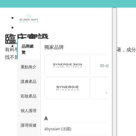
臨床實證
品牌總
獨家品牌
有科學文獻與臨床實驗數據支持的保健食品，功效顯著，成分
覽
找不到符合您選擇的商品
重點推介
護膚產品
彩妝產品
個人護理
A
護理保健
abyssian (法國)