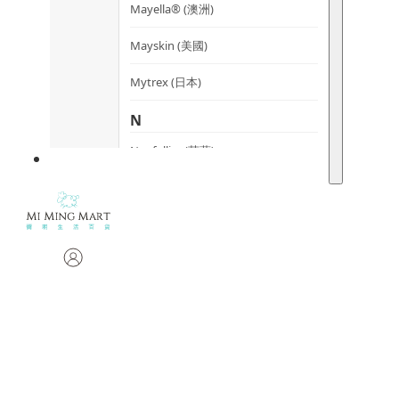
Mayella® (澳洲)
Mayskin (美國)
Mytrex (日本)
N
Neofollics (荷蘭)
P
POME (香港)
S
Snow Fox (澳洲)
Synergie Minerals (澳洲)
Synergie Skin (澳洲)
SynTernals (澳洲)