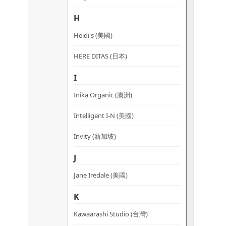
H
Heidi's (美國)
HERE DITAS (日本)
I
Inika Organic (澳洲)
Intelligent I-N (美國)
Invity (新加坡)
J
Jane Iredale (美國)
K
Kawaarashi Studio (台灣)