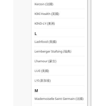
Kerzon (法國)
KIKI Health (英國)
KIND-LY (澳洲)
L
Lashfood (美國)
Lernberger Stafsing (瑞典)
Lhamour (蒙古)
LUE (美國)
LYI (新加坡)
M
Mademoiselle Saint Germain (法國)