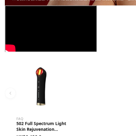
FAQ
502 Full Spectrum Light
Skin Rejuvenation
Device 臻光煥亮嫩膚儀