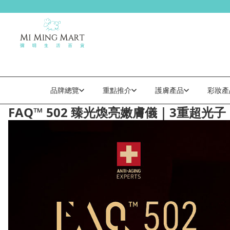
品牌總覽
重點推介
護膚產品
彩妝產
FAQ™ 502 臻光煥亮嫩膚儀｜3重超光