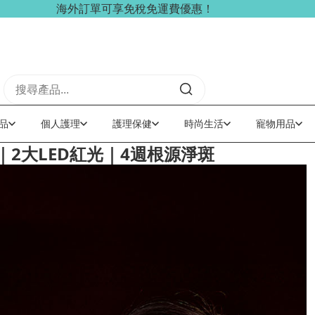
網店購物首單95折！優惠碼【NEW95】
品
個人護理
護理保健
時尚生活
寵物用品
子｜2大LED紅光｜4週根源淨斑