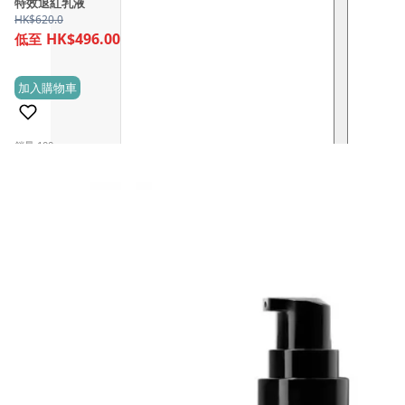
特效退紅乳液
HK$
620.0
HK$496.00
加入購物車
(2)
銷量 100+