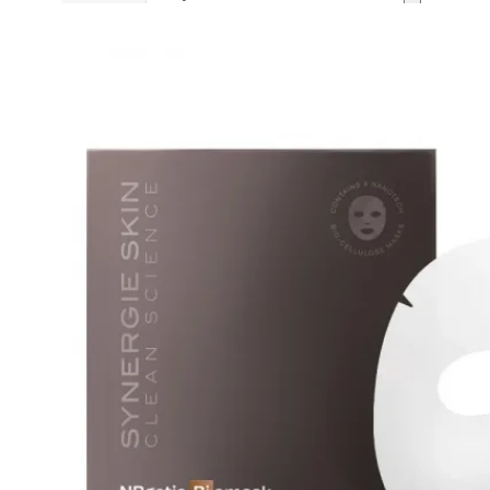
H
Heidi's (美國)
HERE DITAS (日本)
I
Inika Organic (澳洲)
Intelligent I-N (美國)
Invity (新加坡)
J
Jane Iredale (美國)
K
Kawaarashi Studio (台灣)