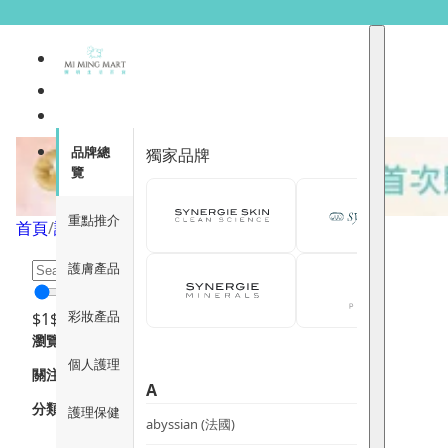
舒緩泛紅/玫瑰痤瘡
品牌總
獨家品牌
覽
重點推介
首頁
/
護膚產品
/
功效分類
/
舒緩泛紅/玫瑰痤瘡
/
頁面 1
護膚產品
彩妝產品
$
1
$
12000
瀏覽
個人護理
關注重點
A
分類
護理保健
abyssian (法國)