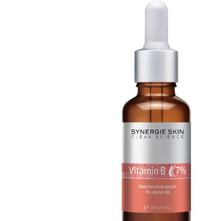
Mayella® (澳洲)
Mayskin (美國)
Mytrex (日本)
N
Neofollics (荷蘭)
P
POME (香港)
S
Snow Fox (澳洲)
Synergie Minerals (澳洲)
Synergie Skin (澳洲)
SynTernals (澳洲)