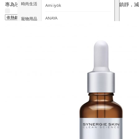
時尚生活
專為玫瑰痤瘡及容易泛紅、發熱肌膚設計。即時降溫鎮靜，減
Ami iyök
ANAYA
寵物用品
B
皇牌產品
BerryEn (德國)
Erica 網
誌
Blossom (英國)
Bondi Wash (澳洲)
推廣優惠
Botani (澳洲)
關於我們
Brooklyn Herborium (美國)
客服資訊
C
CERM (新加坡)
購物說明
D
關注我們