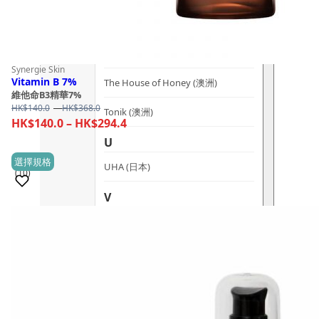
T
The Herb Farm (紐西蘭)
Synergie Skin
Vitamin B 7%
The House of Honey (澳洲)
維他命B3精華7%
Price
HK$
140.0
–
HK$
368.0
Tonik (澳洲)
range:
Price
HK$
140.0
–
HK$
294.4
HK$140.0
range:
U
through
HK$140.0
This
選擇規格
HK$368.0
UHA (日本)
(10)
through
product
HK$294.4
has
V
multiple
vanav (南韓)
銷量 100+
variants.
The
W
options
Woods Copenhagen (丹麥)
may
be