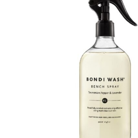
may
Mayella® (澳洲)
be
Mayskin (美國)
chosen
on
Mytrex (日本)
the
N
product
page
Neofollics (荷蘭)
P
POME (香港)
S
Snow Fox (澳洲)
Synergie Minerals (澳洲)
Synergie Skin (澳洲)
SynTernals (澳洲)