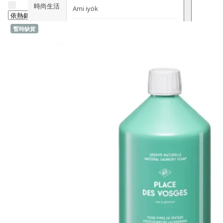
時尚生活
Ami iyök
ANAYA
暫時缺貨
寵物用品
B
皇牌產品
BerryEn (德國)
Erica 網
誌
Blossom (英國)
Bondi Wash (澳洲)
推廣優惠
Botani (澳洲)
關於我們
Brooklyn Herborium (美國)
客服資訊
C
CERM (新加坡)
購物說明
D
關注我們