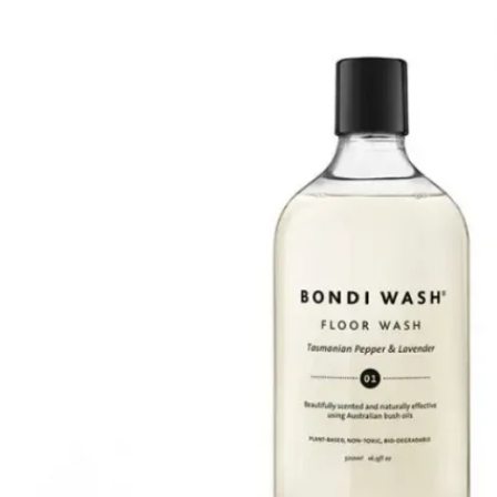
H
Heidi's (美國)
HERE DITAS (日本)
I
Inika Organic (澳洲)
Intelligent I-N (美國)
Invity (新加坡)
J
Jane Iredale (美國)
K
Kawaarashi Studio (台灣)