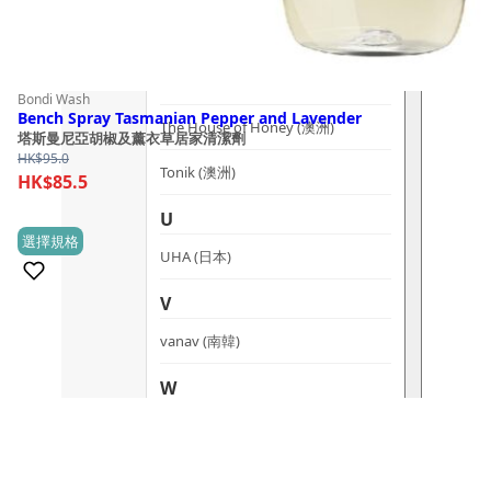
T
The Herb Farm (紐西蘭)
Bondi Wash
Bench Spray Tasmanian Pepper and Lavender
The House of Honey (澳洲)
塔斯曼尼亞胡椒及薰衣草居家清潔劑
HK$
95.0
Tonik (澳洲)
HK$
85.5
U
This
選擇規格
(1)
UHA (日本)
product
has
V
multiple
vanav (南韓)
variants.
The
W
options
Woods Copenhagen (丹麥)
may
be
chosen