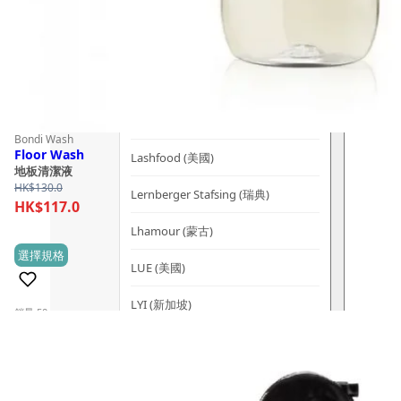
Kerzon (法國)
KIKI Health (英國)
KIND-LY (澳洲)
L
Bondi Wash
Floor Wash
Lashfood (美國)
地板清潔液
HK$
130.0
Lernberger Stafsing (瑞典)
HK$
117.0
Lhamour (蒙古)
This
選擇規格
(1)
LUE (美國)
product
has
LYI (新加坡)
銷量 50+
multiple
M
variants.
The
Mademoiselle Saint Germain (法國)
options