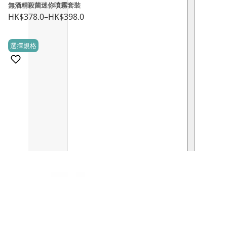
無酒精殺菌迷你噴霧套裝
HK$
378.0
–
HK$
398.0
Price
range:
This
選擇規格
HK$378.0
(0)
product
through
has
HK$398.0
multiple
variants.
The
options
may
be
chosen
on
the
product
page