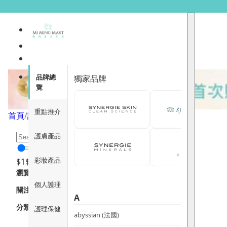
家居用品
品牌總
獨家品牌
覽
重點推介
首頁
/
護理保健
/
家居用品
/
頁面 1
護膚產品
彩妝產品
$
1
$
12000
瀏覽
個人護理
關注重點
A
分類
護理保健
abyssian (法國)