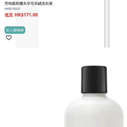
芳枸葉和檀木羊毛羊絨洗衣液
HK$
190.0
HK$171.00
加入購物車
(0)