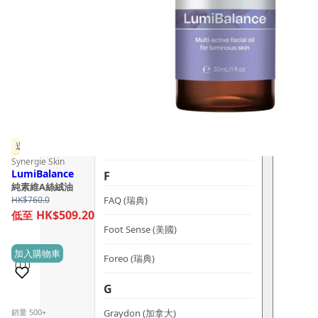
dr.he (新加坡)
Dualsonic (南韓)
選擇語言
E
Ere Perez (澳洲)
ESSE (南非)
évolué (美國)
送贈品
Synergie Skin
LumiBalance
F
純素維A絲絨油
FAQ (瑞典)
HK$
760.0
HK$509.20
Foot Sense (美國)
加入購物車
Foreo (瑞典)
(11)
G
Graydon (加拿大)
銷量 500+