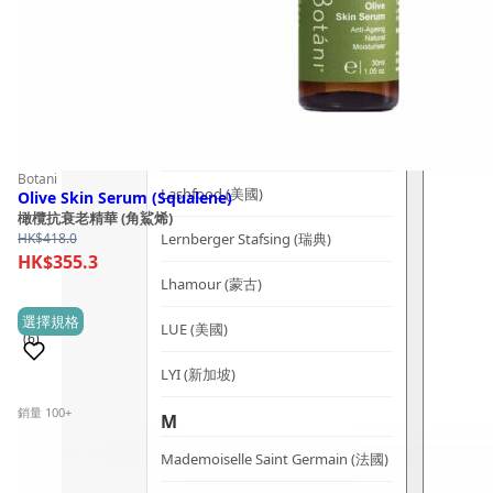
Kerzon (法國)
KIKI Health (英國)
KIND-LY (澳洲)
L
Botani
Lashfood (美國)
Olive Skin Serum (Squalene)
橄欖抗衰老精華 (角鯊烯)
Lernberger Stafsing (瑞典)
HK$
418.0
HK$
355.3
Lhamour (蒙古)
This
選擇規格
LUE (美國)
(6)
product
has
LYI (新加坡)
multiple
銷量 100+
M
variants.
The
Mademoiselle Saint Germain (法國)
options