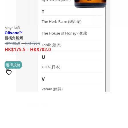
T
The Herb Farm (紐西蘭)
Mayella®
Olivane™
The House of Honey (澳洲)
柑橘角鯊烯
Price
HK$
195.0
–
HK$
780.0
Tonik (澳洲)
range:
Price
HK$
175.5
–
HK$
702.0
HK$195.0
range:
U
through
HK$175.5
This
選擇規格
HK$780.0
UHA (日本)
(4)
through
product
HK$702.0
has
V
multiple
vanav (南韓)
variants.
The
W
options
Woods Copenhagen (丹麥)
may
be