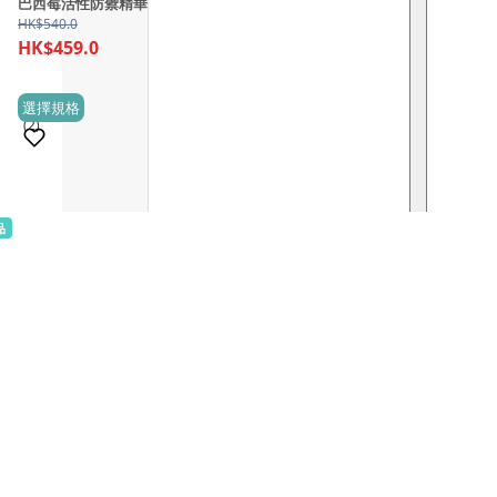
巴西莓活性防禦精華
HK$
540.0
HK$
459.0
This
選擇規格
(2)
product
has
multiple
variants.
品
The
options
may
be
chosen
on
the
product
page