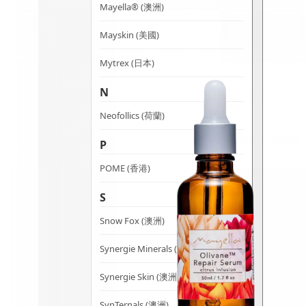
Mayella® (澳洲)
may
be
Mayskin (美國)
chosen
on
Mytrex (日本)
the
N
product
page
Neofollics (荷蘭)
P
POME (香港)
S
Snow Fox (澳洲)
Synergie Minerals (澳洲)
Synergie Skin (澳洲)
SynTernals (澳洲)