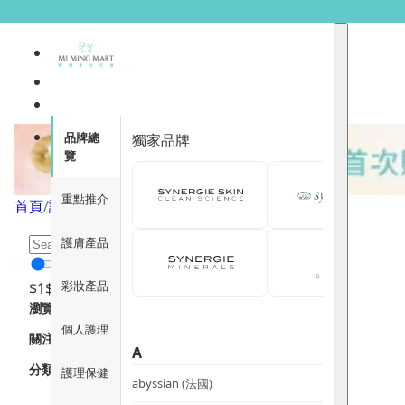
面部護理油
品牌總
獨家品牌
覽
重點推介
首頁
/
護膚產品
/
護膚程序分類
/
面部護理油
/
頁面 1
護膚產品
彩妝產品
$
1
$
12000
瀏覽
個人護理
關注重點
A
分類
護理保健
abyssian (法國)