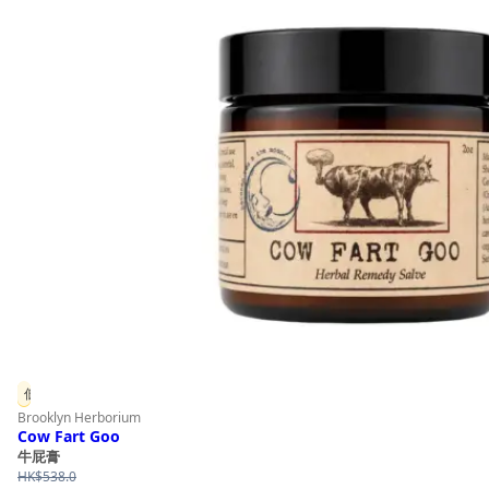
低至 85 折
Brooklyn Herborium
Cow Fart Goo
牛屁膏
HK$
538.0