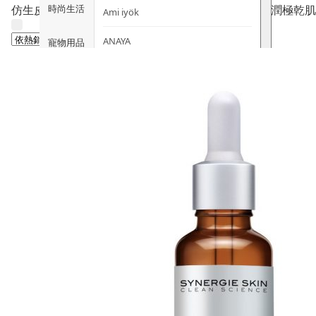
時尚生活
仿生皮脂膜配方的面部護理油，親膚性極高。深層滋潤極乾肌
Ami iyök
ANAYA
寵物用品
B
皇牌產品
BerryEn (德國)
Erica 網
誌
Blossom (英國)
Bondi Wash (澳洲)
推廣優惠
Botani (澳洲)
關於我們
Brooklyn Herborium (美國)
客服資訊
C
CERM (新加坡)
購物說明
D
關注我們