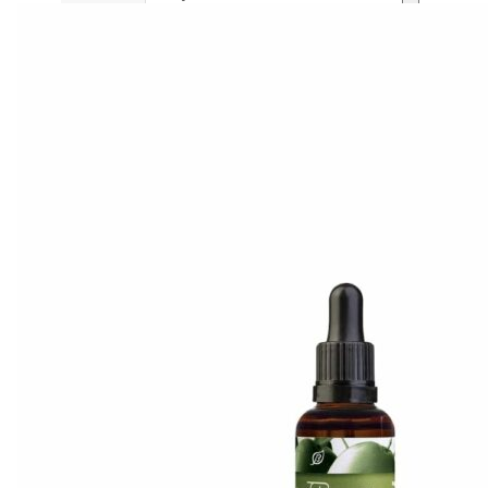
H
Heidi's (美國)
HERE DITAS (日本)
I
Inika Organic (澳洲)
Intelligent I-N (美國)
Invity (新加坡)
J
Jane Iredale (美國)
K
Kawaarashi Studio (台灣)