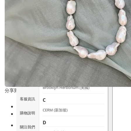
時尚生活
Ami iyök
ANAYA
寵物用品
B
皇牌產品
BerryEn (德國)
Erica 網
誌
Blossom (英國)
Bondi Wash (澳洲)
推廣優惠
Botani (澳洲)
關於我們
Brooklyn Herborium (美國)
分享到
客服資訊
C
CERM (新加坡)
購物說明
D
關注我們