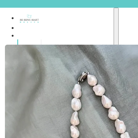
品牌總
獨家品牌
覽
重點推介
護膚產品
彩妝產品
個人護理
A
護理保健
abyssian (法國)