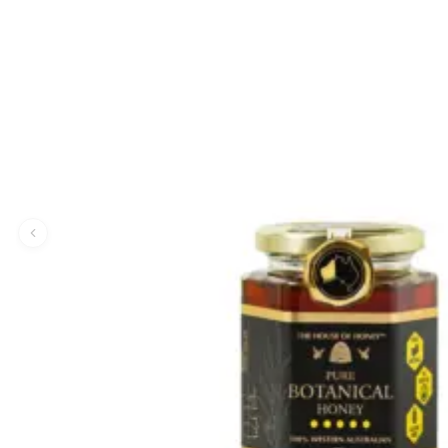
T
The Herb Farm (紐西蘭)
The House of Honey (澳洲)
Tonik (澳洲)
U
UHA (日本)
V
vanav (南韓)
W
Woods Copenhagen (丹麥)