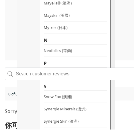
Mayella® (澳洲)
Mayskin (美國)
Mytrex (日本)
N
Neofollics (荷蘭)
P
POME (香港)
S
0 of 0 reviews
Snow Fox (澳洲)
Synergie Minerals (澳洲)
Sorry, no reviews match your current selections
Synergie Skin (澳洲)
你可能會喜歡
SynTernals (澳洲)