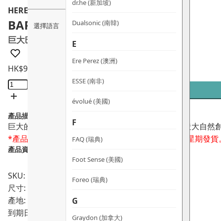
dr.he (新加坡)
HERE DITAS
BAROQUE PEARL NECKLACE
Dualsonic (南韓)
選擇語言
巨大巴洛克珍珠頸鏈
E
Ere Perez (澳洲)
HK$
9,150.0
巨
ESSE (南非)
大
évolué (美國)
巴
產品描述：
洛
F
巨大的巴洛克珍珠項鍊。 獨一無二的形狀和色調營造大自然
克
*產品需要預訂，於日本人手鑄造，訂貨後需時5 – 7星期發貨
FAQ (瑞典)
珍
產品資料：
珠
Foot Sense (美國)
頸
SKU: PRO01990
鏈
Foreo (瑞典)
尺寸: 40cm*
數
產地: 日本
G
量
到期日:
Graydon (加拿大)