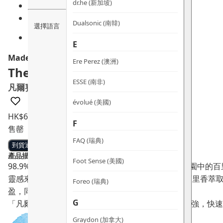
dr.he (新加坡)
Dualsonic (南韓)
選擇語言
E
Mademoiselle Saint Germain
Ere Perez (澳洲)
The Renaissance Serum
ESSE (南非)
凡爾賽百里香彈潤精華
évolué (美國)
HK$
650.0
F
售罄
FAQ (瑞典)
到貨通知
產品描述：
Foot Sense (美國)
98.9%的成分源自天然，採用獨家合作凡爾賽國王花園中的
靈感來自19世紀初的面部皺紋藥膏配方，以高濃度百里香萃
Foreo (瑞典)
盈，同時防止水分流失並增強肌膚屏障。
G
「凡爾賽百里香彈潤精華」是一支油性精華，延展性強，快速
Graydon (加拿大)