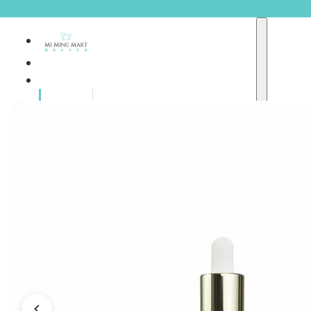
品牌總
獨家品牌
覽
重點推介
護膚產品
彩妝產品
個人護理
A
護理保健
abyssian (法國)