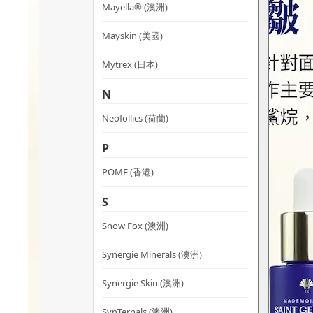
Mayella® (澳洲)
Mayskin (美國)
Mytrex (日本)
N
Neofollics (荷蘭)
P
POME (香港)
S
Snow Fox (澳洲)
Synergie Minerals (澳洲)
Synergie Skin (澳洲)
SynTernals (澳洲)