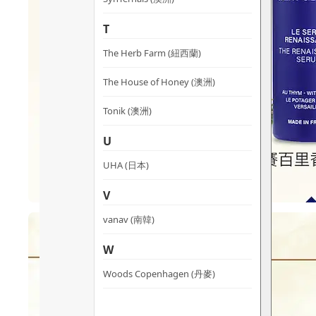
T
The Herb Farm (紐西蘭)
The House of Honey (澳洲)
Tonik (澳洲)
U
UHA (日本)
V
vanav (南韓)
W
Woods Copenhagen (丹麥)