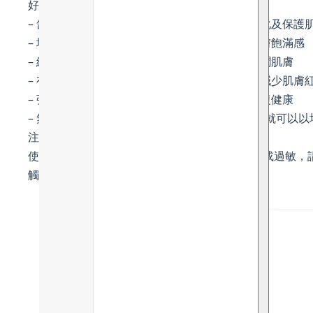
好處：
– 舒緩受刺激的肌膚，有效對抗自由基、抗光老化及保護
– 填補細紋和皺紋，改善肌膚鬆弛問題，提升肌膚飽滿感
– 維護肌膚的天然屏障並防止水分流失，深層滋潤肌膚
– 有效抗炎及對抗害菌，舒緩及鎮靜敏感肌膚，減少肌膚
– 強化及重建肌膚屏障，修復受損細胞，肌膚回復健康
– 無油膩感，推開後快速被肌膚吸收，只需1-2滴就可以
注意事項：
使用前先進行局部皮膚測試。如發覺皮膚有不適或過敏，
觸。 請置於陰涼乾燥處。