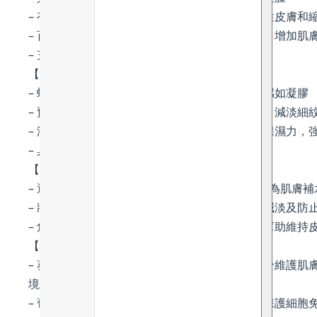
– 有收斂和平衡肌膚油脂的作用，有助於調理油性皮膚和
– 百里香中的活性成分能夠刺激膠原蛋白的合成，增加肌
– 充滿大地氣息，帶有草本木質香氣
【滋潤、強化屏障 – 蜂王漿萃取(Royal Jelly)】
– 蜂王漿是蜜蜂用以餵飼幼蜂及蜂後的產物，質感如凝膠
– 預防膠原蛋白及纖維蛋白分解，維持肌膚彈性，減淡細
– 滋潤乾燥肌膚，亦可防止水分流失及提升肌膚保濕力，
– 具有很強的抗炎作用，可減少肌膚泛紅等問題
【改善細紋和皺紋 – 透明質酸鈉、角鯊烷】
– 透明質酸能鎖住自身重量1,000倍的水分，持續為肌膚補
– 將水分帶到肌膚深層，使肌膚變得飽滿，有助減淡及防
– 角鯊烷能夠深層滲透皮膚，提供長效的保濕，幫助維持
【抗氧滋潤 – 2種植物油(葵花籽油及葡萄籽油)】
– 葵花籽油富含必需脂肪酸，如亞麻油酸，有助於維護肌
境損傷；其抗炎特性有助於舒緩發炎的肌膚
– 葡萄籽油富含原花青素，有助於中和自由基，保護細胞