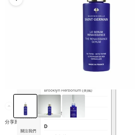
時尚生活
Ami iyök
ANAYA
寵物用品
B
皇牌產品
BerryEn (德國)
Erica 網
誌
Blossom (英國)
Bondi Wash (澳洲)
推廣優惠
Botani (澳洲)
關於我們
Brooklyn Herborium (美國)
客服資訊
C
CERM (新加坡)
購物說明
分享到
D
關注我們