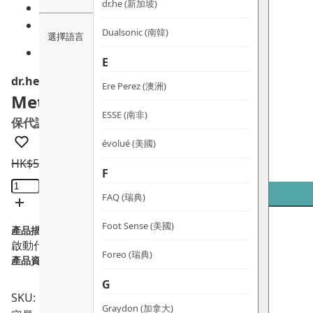
dr.he (新加坡)
Dualsonic (南韓)
選擇語言
E
dr.he
Ere Perez (澳洲)
Metabolyn 3
ESSE (南非)
保代謝穩三高膠囊
évolué (美國)
HK$
595.0
HK$
523.6
F
Metabolyn
3
FAQ (瑞典)
保
Foot Sense (美國)
產品描述：
代
啟動代謝健康，支持血糖·血脂·血壓日常平衡
謝
Foreo (瑞典)
產品資料：
穩
G
三
SKU: PRO02309
高
Graydon (加拿大)