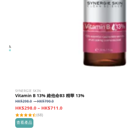
SYNERGIE SKIN
Vitamin B 13% 維他命B3 精華 13%
Price
HK$
298.0
–
HK$
790.0
range:
Price
HK$
298.0
–
HK$
711.0
HK$298.0
range:
(68)
through
HK$298.0
查看產品
HK$790.0
through