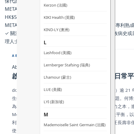
保代謝穩三高膠囊
Kerzon (法國)
METABOLYN 3
HK$595 · 60粒
KIKI Health (英國)
METABOLYN™ 3 複合配方 · Care300® 芒果萃取物 · 專利熟
KIND-LY (澳洲)
✓ 關注三高（血脂 / 血糖 / 血壓）日常健康成人 · 家族
理人士
L
Lashfood (美國)
ABOUT
Lernberger Stafsing (瑞典)
About
啟動代謝健康，支持血糖·血脂·血壓日常
Lhamour (蒙古)
LUE (美國)
dr.he 源自逆向思維，奠基於何博士（Dr. Eugene He）逾 2
生物化學之私人研究成果。配方初為解決自身健康問題。何博
LYI (新加坡)
為核心 —— 因代謝乃能量、抗逆力、體態與長期活力之本，
M
Metabolyn 系列。品牌於自然智慧與嚴謹科學間締造平衡，
利潤非所問。使命在於提升生命質素與活力 —— 真正長壽非
Mademoiselle Saint Germain (法國)
使每一年皆充滿能量與精彩。