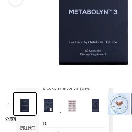
時尚生活
Ami iyök
ANAYA
寵物用品
B
皇牌產品
BerryEn (德國)
Erica 網
誌
Blossom (英國)
Bondi Wash (澳洲)
推廣優惠
Botani (澳洲)
關於我們
Brooklyn Herborium (美國)
客服資訊
C
CERM (新加坡)
購物說明
分享到
D
關注我們