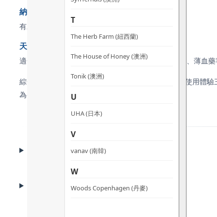
納豆激酶纖溶活性為纖溶酶的 4 倍
T
有助維持血管通暢，掃走血管垃圾。
The Herb Farm (紐西蘭)
天然成分，不含咖啡因 / 興奮劑 / 依賴性物質
The House of Honey (澳洲)
適合長期服用，一般不影響西藥效果，可與糖尿病藥、薄血藥
Tonik (澳洲)
綜合而言，dr.he 保代謝穩三高膠囊 在配方、產地、使用體
為香港消費者提供安心的選擇。
U
UHA (日本)
V
CLINICAL EVIDENCE
vanav (南韓)
臨床實證
W
BENEFITS
Woods Copenhagen (丹麥)
功效
ADVANTAGES