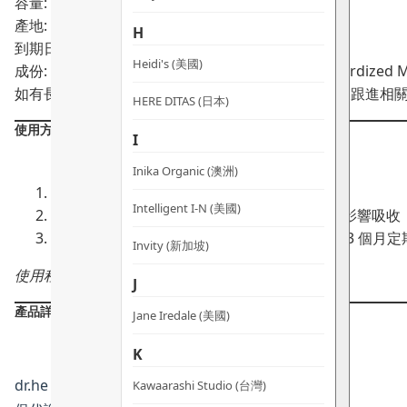
容量: 60粒
膠
產地: 新加坡
囊
H
到期日:
04/2028
數
Heidi's (美國)
成份: METABOLYN™ 3 Complex, Care300® Standardized Mango
量
如有長期服用藥物，建議每 2–3 個月定期身體檢查及跟進相
HERE DITAS (日本)
使用方法：
I
Inika Organic (澳洲)
每日 2 粒
：餐前食用，配溫水送服
Intelligent I-N (美國)
與西藥並用
：建議相隔約 2 小時，以減少互相影響吸收
長期服用追蹤
：如同時服用薄血藥，建議每 2–3 個月
Invity (新加坡)
使用程序：餐前 2 粒（早 / 晚分次或一次性服用）
J
產品詳情
Jane Iredale (美國)
K
dr.he · 新加坡
Kawaarashi Studio (台灣)