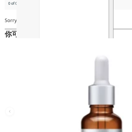
0 of 0 reviews
Sorry, no reviews match your current selections
你可能會喜歡