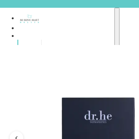
品牌總
獨家品牌
覽
重點推介
護膚產品
彩妝產品
個人護理
A
護理保健
abyssian (法國)