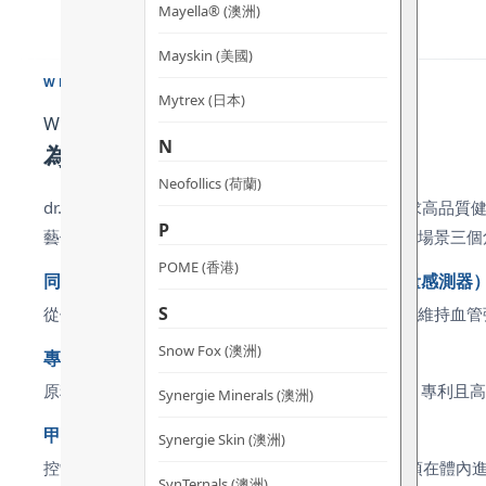
Mayella® (澳洲)
Mayskin (美國)
WHY CHOOSE
Mytrex (日本)
Why Choose
N
為什麼選擇 保代謝穩三高膠囊？
Neofollics (荷蘭)
dr.he 保代謝穩三高膠囊（METABOLYN 3）專為追求
P
藝傳統。以下從產品實際使用體驗、配方特色及生活場景三個
POME (香港)
同時激活 SIRT1（長壽蛋白）+ AMPK（細胞能量感測
S
從代謝根源同步支持血脂、血糖、血壓的日常平衡，維持血管彈
Snow Fox (澳洲)
專利 Care300® 芒果萃取 + ABG10+ 熟成黑蒜
原料研究顯示 SIRT1 活性 +30%、SOD 活性 +50%
Synergie Minerals (澳洲)
甲基化活性 B 群（B2 / B6 / B9 / B12）
Synergie Skin (澳洲)
控制隱性危險因子-同型半胱氨酸，採用甲基化，無須在體內
SynTernals (澳洲)