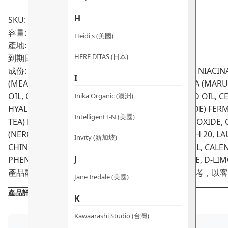
H
SKU: PRO00861
容量: 50ml
Heidi's (美國)
產地: 澳洲
HERE DITAS (日本)
到期日:
12/2028
成份: AQUA (PURIFIED AUSTRALIAN RAIN WATER), NIACIN
I
(MEADOWFOAM) SEED OIL, SCLEROCARYA BIRREA (MARUL
OIL, CARTHAMUS TINCTORIUS (SAFFLOWER) SEED OIL, C
Inika Organic (澳洲)
HYALURONATE, ALTEROMONAS (POLYSACCHARIDE) FERMENT
Intelligent I-N (美國)
TEA) LEAF EXTRACT, SODIUM PCA, SODIUM HYDROXIDE,
(NEROLI) FLOWER OIL, MYRISTIC ACID, CETEARETH 20, L
Invity (新加坡)
CHINENSIS (JOJOBA) SEED OIL, PHENYLPROPANOL, CALE
J
PHENETHYL ALCOHOL, HYDROXYACETOPHENONE, D-LIMO
產品配方會不時作出更改，所有產品主要成分謹供參考，以客
Jane Iredale (美國)
產品詳情
K
Kawaarashi Studio (台灣)