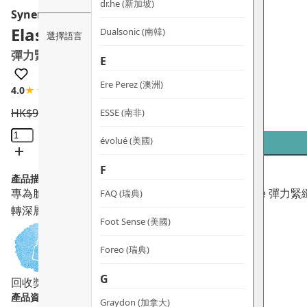
dr.he (新加坡)
Synergie Skin
ElasTense Neck Cream
Dualsonic (南韓)
選擇語言
彈力緊緻霜
E
Ere Perez (澳洲)
4.0
★★★★☆
4 評論
HK$
965.0
HK$
868.5
ESSE (南非)
ElasTense
évolué (美國)
Neck
Cream
F
產品描述：
彈
專為脆弱頸部及胸部設計，Synergie Skin ElasTen
FAQ (瑞典)
力
轉深層頸紋與肌膚鬆弛，重塑緊緻 V 型輪廓。
緊
Foot Sense (美國)
緻
霜
Foreo (瑞典)
數
G
回收獎賞
量
產品資料：
Graydon (加拿大)