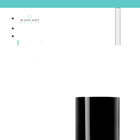
品牌總
獨家品牌
覽
重點推介
護膚產品
彩妝產品
個人護理
A
護理保健
abyssian (法國)