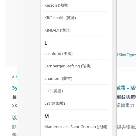
Kerzon (法國)
KIKI Health (英國)
KIND-LY (澳洲)
L
Lashfood (美國)
✓ 所有膚質 All Skin Types
Lernberger Stafsing (瑞典)
ABOUT
Lhamour (蒙古)
Synergie Skin ElasTense Neck Cream 彈力緊
LUE (美國)
長期低頭使用電子產品或忽略頸部防曬，是否讓您的頸紋與鬆
LYI (新加坡)
Skin ElasTense 專為這片脆弱區域研發，以仿生科技逆轉
M
以細胞仿生科技喚醒彈力蛋白，對抗地心引力
頸部是身體最容易暴露年齡的部位，長期暴露於紫外線與環境污
Mademoiselle Saint Germain (法國)
鎖定「功能性彈力蛋白」的再生，而非僅僅補水。