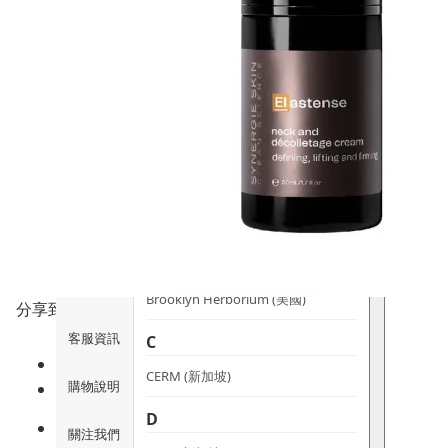
時尚生活
Ami iyök
ANAYA
寵物用品
B
皇牌產品
BerryEn (德國)
Erica 網
誌
Blossom (英國)
Bondi Wash (澳洲)
推廣優惠
Botani (澳洲)
關於我們
Brooklyn Herborium (美國)
分享到
客服資訊
C
CERM (新加坡)
購物說明
D
關注我們