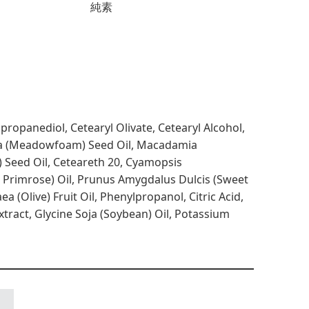
純素
propanediol, Cetearyl Olivate, Cetearyl Alcohol,
Alba (Meadowfoam) Seed Oil, Macadamia
) Seed Oil, Ceteareth 20, Cyamopsis
g Primrose) Oil, Prunus Amygdalus Dulcis (Sweet
 (Olive) Fruit Oil, Phenylpropanol, Citric Acid,
xtract, Glycine Soja (Soybean) Oil, Potassium