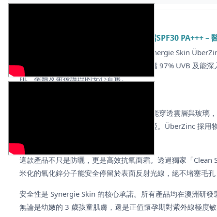
ABOUT
Synergie Skin ÜberZinc 物理防曬面霜SPF30 PA
還在擔心化學防曬滲透血管的風險嗎？
Synergie Skin
核心，為肌膚建立隱形的廣譜防護盾，阻擋 97% UVB 及能
肌、孕婦及術後護理的安心首選。
全方位阻隔光老化與藍光傷害
光老化是肌膚衰老的最大誘因。UVA 射線能穿透雲層與玻璃，
紫外線更能深入底層，引致色素沉澱與暗啞。ÜberZinc 
成分干擾內分泌的風險。
這款產品不只是防曬，更是高效抗氧面霜。透過獨家「Clean 
米化的氧化鋅分子能安全停留於表面反射光線，絕不堵塞毛孔
安全性是 Synergie Skin 的核心承諾。所有產品均在澳洲研
無論是幼嫩的 3 歲孩童肌膚，還是正值懷孕期對紫外線極度