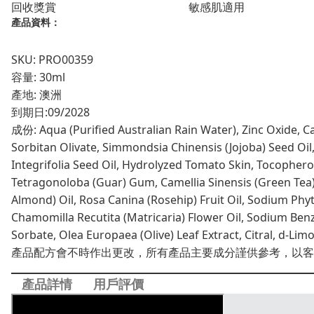
回收獎賞
敏感肌適用
數
產品資料：
量
SKU: PRO00359
容量: 30ml
產地: 澳洲
到期日:
09/2028
成份: Aqua (Purified Australian Rain Water), Zinc Oxide, Cap
Sorbitan Olivate, Simmondsia Chinensis (Jojoba) Seed Oi
Integrifolia Seed Oil, Hydrolyzed Tomato Skin, Tocopherol
Tetragonoloba (Guar) Gum, Camellia Sinensis (Green Tea)
Almond) Oil, Rosa Canina (Rosehip) Fruit Oil, Sodium Phyta
Chamomilla Recutita (Matricaria) Flower Oil, Sodium Benzo
Sorbate, Olea Europaea (Olive) Leaf Extract, Citral, d-Li
產品配方會不時作出更改，所有產品主要成分謹供參考，以客
產品詳情
用戶評價