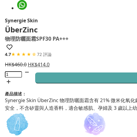
Synergie Skin
ÜberZinc
物理防曬面霜SPF30 PA+++
4.7
★★★★☆
72 評論
HK$
460.0
HK$
414.0
ÜberZinc
物
理
產品描述：
防
Synergie Skin ÜberZinc 物理防曬面霜含有 2
曬
安全，不含矽靈與人造香料，適合敏感肌、孕婦及 3 歲以上
面
霜
SPF30
PA+++