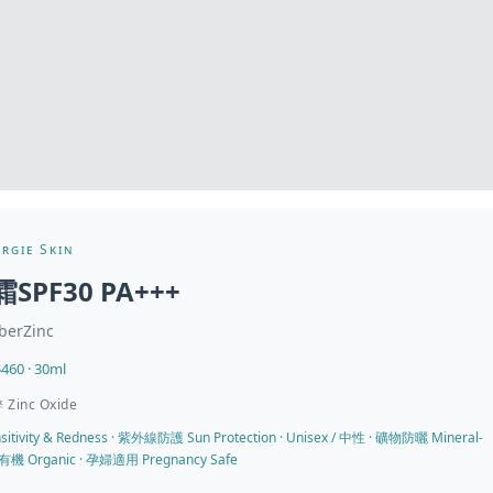
rgie Skin
PF30 PA+++
berZinc
460 · 30ml
Zinc Oxide
ivity & Redness · 紫外線防護 Sun Protection · Unisex / 中性 · 礦物防曬 Mineral-
· 有機 Organic · 孕婦適用 Pregnancy Safe