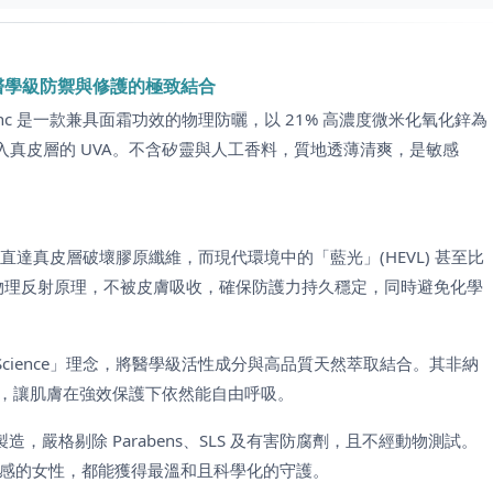
+++ – 醫學級防禦與修護的極致結合
 ÜberZinc 是一款兼具面霜功效的物理防曬，以 21% 高濃度微米化氧化鋅為
深入真皮層的 UVA。不含矽靈與人工香料，質地透薄清爽，是敏感
直達真皮層破壞膠原纖維，而現代環境中的「藍光」(HEVL) 甚至比
採用物理反射原理，不被皮膚吸收，確保防護力持久穩定，同時避免化學
Science」理念，將醫學級活性成分與高品質天然萃取結合。其非納
，讓肌膚在強效保護下依然能自由呼吸。
發製造，嚴格剔除 Parabens、SLS 及有害防腐劑，且不經動物測試。
敏感的女性，都能獲得最溫和且科學化的守護。