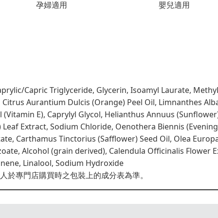
孕婦適用
嬰兒適用
rylic/Capric Triglyceride, Glycerin, Isoamyl Laurate, Methyl
l, Citrus Aurantium Dulcis (Orange) Peel Oil, Limnanthes 
 (Vitamin E), Caprylyl Glycol, Helianthus Annuus (Sunflower
 Leaf Extract, Sodium Chloride, Oenothera Biennis (Evenin
te, Carthamus Tinctorius (Safflower) Seed Oil, Olea Europaea
ate, Alcohol (grain derived), Calendula Officinalis Flower E
monene, Linalool, Sodium Hydroxide
人於專門店購買時之包裝上的成分表為準。