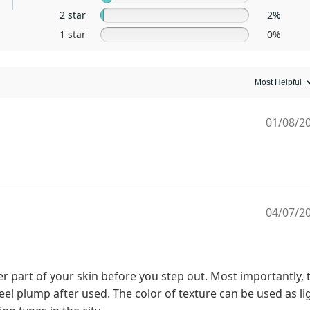
2 star
2%
1 star
0%
01/08/2
04/07/2
er part of your skin before you step out. Most importantly, 
eel plump after used. The color of texture can be used as li