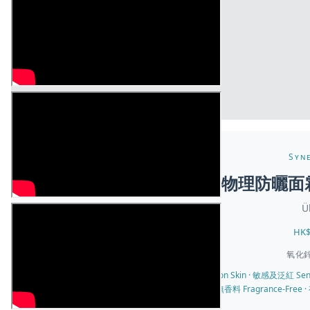
Syne
物理防曬面霜S
Ü
HK$
氧化鋅 
✓ 敏感肌膚 Sensitive Skin · 混合性肌膚 Combination Skin · 敏感及泛紅 Sensit
Based · 無香料 Fragrance-Free 