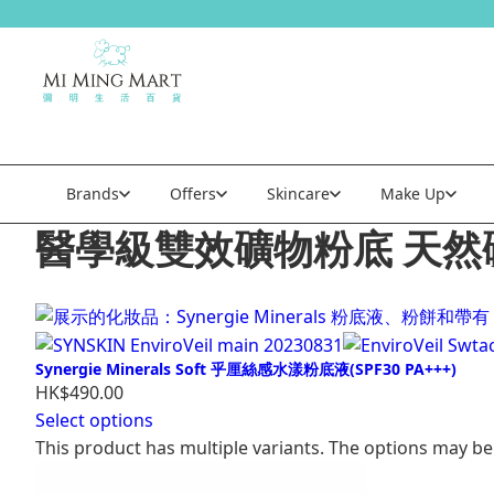
Brands
Offers
Skincare
Make Up
醫學級雙效礦物粉底 天然
Synergie Minerals Soft 乎厘絲感水漾粉底液(SPF30 PA+++)
HK$490.00
Select options
This product has multiple variants. The options may b