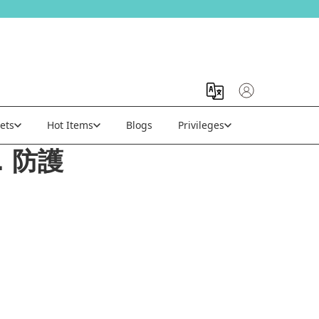
ets
Hot Items
Blogs
Privileges
．防護