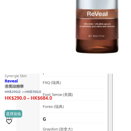
dr.he (新加坡)
Dualsonic (南韓)
選擇語言
E
Ere Perez (澳洲)
ESSE (南非)
évolué (美國)
F
Synergie Skin
Reveal
FAQ (瑞典)
溶黑頭精華
Price
HK$
290.0
–
HK$
760.0
Foot Sense (美國)
range:
Price
HK$
290.0
–
HK$
684.0
HK$290.0
range:
Foreo (瑞典)
through
HK$290.0
This
選擇規格
HK$760.0
G
(27)
through
product
HK$684.0
has
Graydon (加拿大)