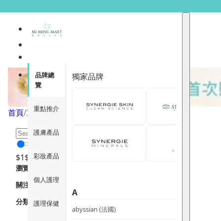
水楊酸
品牌總
獨家品牌
覽
重點推介
首頁
/
重點成份
/
水楊酸
/
頁面 1
護膚產品
彩妝產品
$
1
$
12000
瀏覽
個人護理
關注重點
A
分類
護理保健
abyssian (法國)