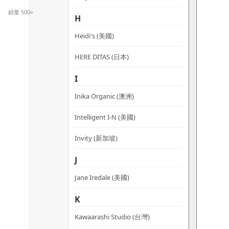
multiple
銷量 500+
H
variants.
The
Heidi's (美國)
options
HERE DITAS (日本)
may
be
I
chosen
on
Inika Organic (澳洲)
the
Intelligent I-N (美國)
product
page
Invity (新加坡)
J
Jane Iredale (美國)
K
Kawaarashi Studio (台灣)