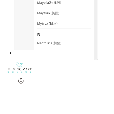
Mayella® (澳洲)
Mayskin (美國)
Mytrex (日本)
N
Neofollics (荷蘭)
P
POME (香港)
S
Snow Fox (澳洲)
Synergie Minerals (澳洲)
Synergie Skin (澳洲)
SynTernals (澳洲)