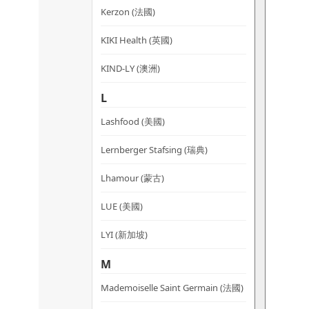
Kerzon (法國)
KIKI Health (英國)
KIND-LY (澳洲)
L
Lashfood (美國)
Lernberger Stafsing (瑞典)
Lhamour (蒙古)
LUE (美國)
LYI (新加坡)
M
Mademoiselle Saint Germain (法國)