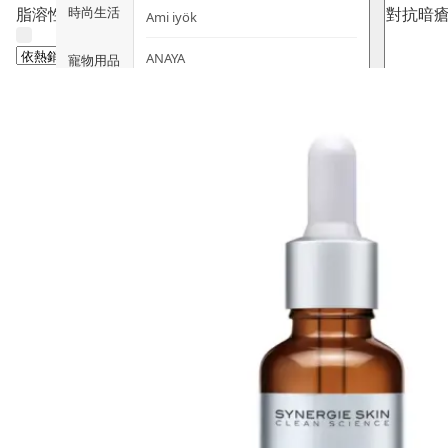
時尚生活
脂溶性水楊酸 (BHA) 能深入毛孔溶解油脂與黑頭。是對抗
Ami iyök
ANAYA
寵物用品
B
皇牌產品
BerryEn (德國)
Erica 網
誌
Blossom (英國)
Bondi Wash (澳洲)
推廣優惠
Botani (澳洲)
關於我們
Brooklyn Herborium (美國)
客服資訊
C
CERM (新加坡)
購物說明
D
關注我們