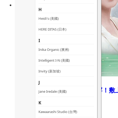
H
Heidi's (美國)
HERE DITAS (日本)
I
Inika Organic (澳洲)
Intelligent I-N (美國)
Invity (新加坡)
J
【售出超過20000片】市面極罕！
Jane Iredale (美國)
10/01/2022
K
mimingmart.com/【售出超過…
Kawaarashi Studio (台灣)