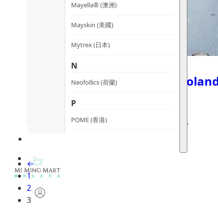
Mayella® (澳洲)
Mayskin (美國)
Mytrex (日本)
N
一訪台北文創溫泉藝術酒店：Voland
Neofollics (荷蘭)
hideaway
P
07/09/2019
POME (香港)
馥蘭朵烏來度假酒店除了加入不少藝術元素之…
S
Snow Fox (澳洲)
←
1
Synergie Minerals (澳洲)
2
Synergie Skin (澳洲)
3
SynTernals (澳洲)