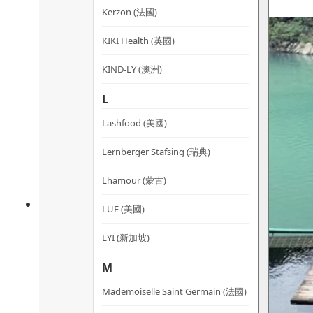
Kerzon (法國)
KIKI Health (英國)
KIND-LY (澳洲)
L
Lashfood (美國)
Lernberger Stafsing (瑞典)
Lhamour (蒙古)
LUE (美國)
LYI (新加坡)
M
Mademoiselle Saint Germain (法國)