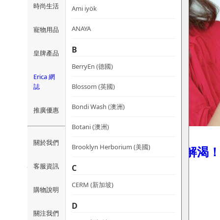
時尚生活
Ami iyök
ANAYA
寵物用品
B
皇牌產品
BerryEn (德國)
Erica 網
誌
Blossom (英國)
Bondi Wash (澳洲)
推廣優惠
Botani (澳洲)
關於我們
Brooklyn Herborium (美國)
【活膚教室】Cheers～為肌膚解渴
31/01/2022
客服資訊
C
mimingmart.com/【活膚教室…
CERM (新加坡)
購物說明
D
關注我們