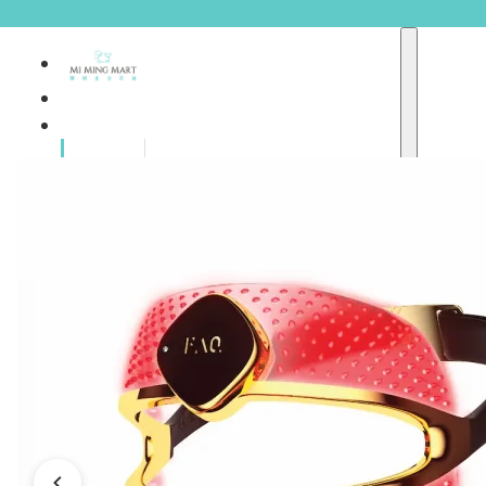
品牌總
獨家品牌
覽
重點推介
護膚產品
彩妝產品
個人護理
A
護理保健
abyssian (法國)