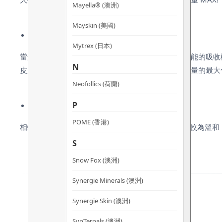
Mayella® (澳洲)
Mayskin (美國)
細胞呼吸動態同頻 光能吸收最大化
Mytrex (日本)
當光頻率與皮膚細胞活動節奏達相協調時，細胞對光能的吸收機
N
皮膚細胞呼吸最佳同頻的吸收和消化週期，實現光能量的最大
Neofollics (荷蘭)
P
光感溫和建耐受 效果更穩定
POME (香港)
相較於一般LED光，FAQ™ 光療美膚儀的高頻閃沖光
較為溫和
S
Snow Fox (澳洲)
Synergie Minerals (澳洲)
Synergie Skin (澳洲)
SynTernals (澳洲)