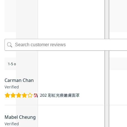
1-5 of 5 reviews
Carman Chan
Verified
202 彩虹光療嫩膚面罩
Mabel Cheung
Verified