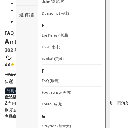
dr.he (新加坡)
Dualsonic (南韓)
選擇語言
E
FAQ
Ere Perez (澳洲)
Anti-aging Silicone LED Mask
ESSE (南非)
202 彩虹光療嫩膚面罩
évolué (美國)
4.6
★★★★☆
5 評論
F
HK$
7,590.0
HK$
5,999.0
FAQ (瑞典)
售罄
到貨通知
Foot Sense (美國)
產品描述：
2周內皺紋減少32%！針對熟齡肌所產生的皺紋、鬆弛、暗沉
Foreo (瑞典)
退肌膚老化痕跡。
G
產品資料：
Graydon (加拿大)