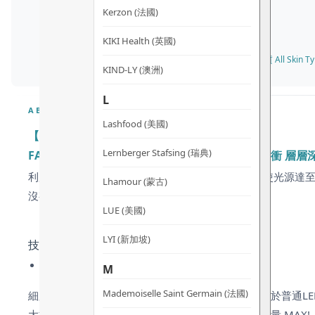
Kerzon (法國)
KIKI Health (英國)
✓ 所有膚質 All Skin Ty
KIND-LY (澳洲)
L
ABOUT
Lashfood (美國)
【技術及設計】
Lernberger Stafsing (瑞典)
FAQ Swiss 獨家研發 – 高頻光動脈衝科技 光動脈衝 層層
利用光動脈衝原理以
每秒高達3000次(=3000Hz)
，使光源達
Lhamour (蒙古)
沒有脈衝。
LUE (美國)
LYI (新加坡)
技術優勢：
更高、更密能量 實現光能高效轉換
M
Mademoiselle Saint Germain (法國)
細胞內的光子受體是細胞吸收光能的關鍵因子。相較於普通LED
大提升了細胞對光能的吸收率
，注能新生，抗衰老能量 MAX!