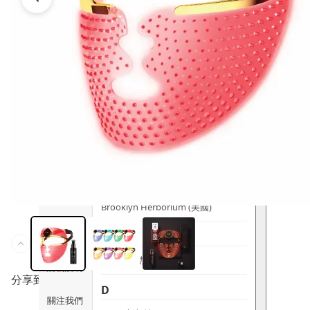
時尚生活
Ami iyök
ANAYA
寵物用品
B
皇牌產品
BerryEn (德國)
Erica 網
誌
Blossom (英國)
Bondi Wash (澳洲)
推廣優惠
Botani (澳洲)
關於我們
Brooklyn Herborium (美國)
客服資訊
C
CERM (新加坡)
購物說明
分享到
D
關注我們