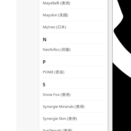
Mayella® (澳洲)
Mayskin (美國)
Mytrex (日本)
N
Neofollics (荷蘭)
P
POME (香港)
S
Snow Fox (澳洲)
Synergie Minerals (澳洲)
Synergie Skin (澳洲)
SynTernals (澳洲)