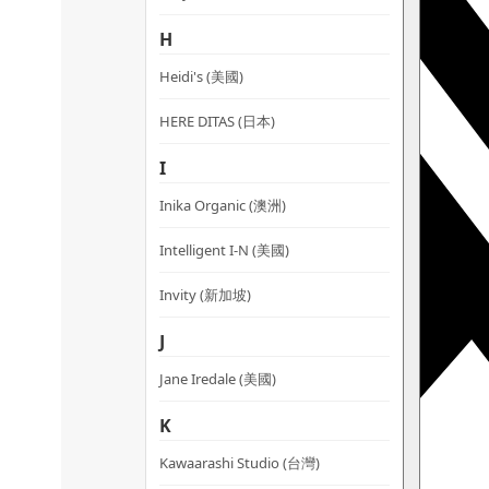
H
Heidi's (美國)
HERE DITAS (日本)
I
Inika Organic (澳洲)
Intelligent I-N (美國)
Invity (新加坡)
J
Jane Iredale (美國)
K
Kawaarashi Studio (台灣)