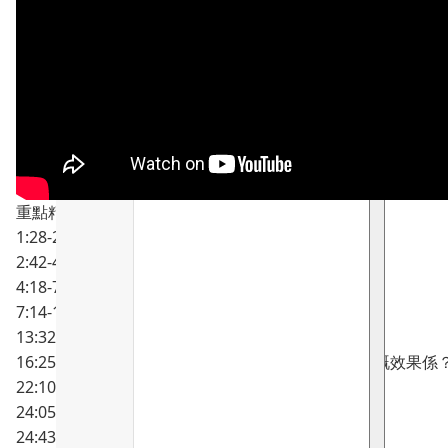
重點精要內容傳送門：
1:28-2:28 逆時針開箱！
2:42-4:18 素顏下立即試用，正確塗抹位置
4:18-7:07 塗抹技巧與感覺分享（必睇）
7:14-13:26 逆時針高效成分逐個講
13:32-15:20 塗抹逆時針10分鐘後效果感覺
16:25-22:09 逆時針臨床實證數據，1 小時可以做到嘅效果係
22:10-23:50 分享成塊面「超級提拉」的效果！
24:05-24:39 初次使用建議
24:43- 25:30 靜雞雞變靚心得