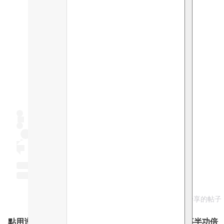
在 Instagram 查看這則帖子
Erica Yuen Mi Ming（@yuenmiming）分享的帖子
點用逆時針最有效減淡皺紋？ 教您推開手法！效果事半功倍