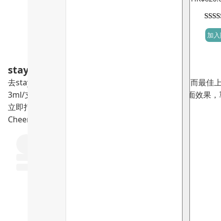
評分
45
加入
5，
顧客
評分
staycation搶鏡必帶!
去staycation 最理想當然係輕裝上陣，打最靚嘅卡，而最
3ml/支，非常保鮮及衛生，能緊緻及即時向上提拉V面效果
立即打返個靚卡啦！
Cheers～📸