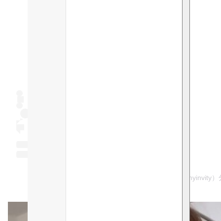
在 Instagram 查看這則帖子
INVITY | Anti-Ageing Skincare & Supplements（@myinv