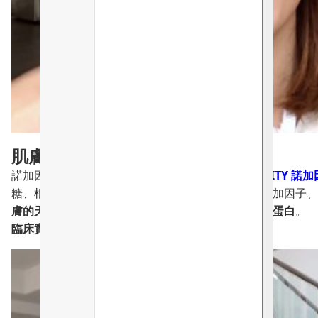
肌膚紋理的填充針👩🏻‍🔬
諾加因子對肌膚嘅修補能力相信大家都好清楚，
INVITY 
糖、根瘤菌膠及阿拉伯樹膠，含有效強效抗衰老的諾加因子、準
膚的天然的矽含量並增生真皮層與表皮層交界的膠原蛋白
。
臨床實據驚人！