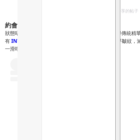
Erica Yuen Mi Ming（@yuenmiming）分享的帖子
約會前急救
狀態唔好嘅時候，曖昧對象突然即興約您😱！手袋得傳統精
有
INVITY 諾加因子逆時針
約會前用就可以立即撫平皺紋，
一滑咁見對象，令佢目光全晚都留係你身上！