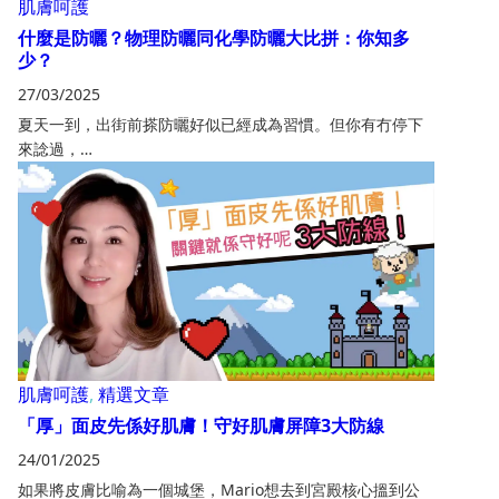
肌膚呵護
什麼是防曬？物理防曬同化學防曬大比拼：你知多
少？
27/03/2025
夏天一到，出街前搽防曬好似已經成為習慣。但你有冇停下
來諗過，…
肌膚呵護
,
精選文章
「厚」面皮先係好肌膚！守好肌膚屏障3大防線
24/01/2025
如果將皮膚比喻為一個城堡，Mario想去到宮殿核心搵到公