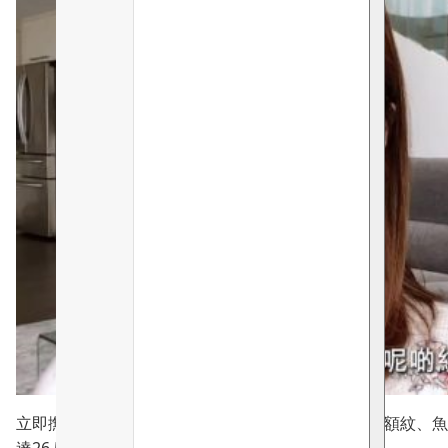
立即撫平皺紋，減少皺紋體積和填補皺紋深度，包括額紋、魚尾
達26.5%*