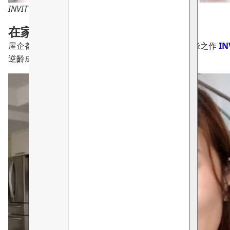
INVITY 又有新產品啦
在家進行的醫美級療程
屋企都做到醫美級效果並唔係誇大！INVITY 又一巔峰之作
I
逆齡成分「諾加因子」，兩者含量不相上下😯😯😯