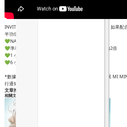
INVITY 諾加因子逆時針嘅祛皺效果有多項臨床實證，如果配合
半功倍！
💚NAD+ 促進肌膚細胞再生，有效抗衰老
💚準專利乙酰透明質酸鈉－滲透度為標準透明質酸的2倍
💚1 小時內皺紋明顯減少⬇️8.7%*
💚6 小時內減少深皺紋達⬇️26.5%*
*數據由第三方實驗報告提供，實際使用效果因人而異 MI M
行通知
文章推薦產品
相關文章