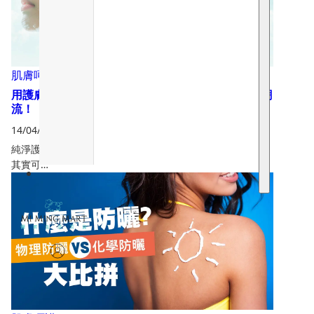
肌膚呵護
,
精選文章
用護膚拯救地球 — 純淨護膚 (Clean Beauty) 的新潮
流！
14/04/2025
純淨護膚係咩嚟？ 你有冇諗過，自己平時用嘅護膚品入面，
其實可…