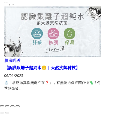
主，…
肌膚呵護
【認識銀離子超純水🪙｜天然抗菌科技】
06/01/2025
🥼「敏感源真係無處不在❓」，有無諗過係細菌作怪🦠？冬
季乾燥發…