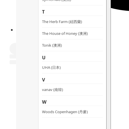
T
The Herb Farm (紐西蘭)
The House of Honey (澳洲)
Tonik (澳洲)
U
UHA (日本)
V
vanav (南韓)
W
Woods Copenhagen (丹麥)