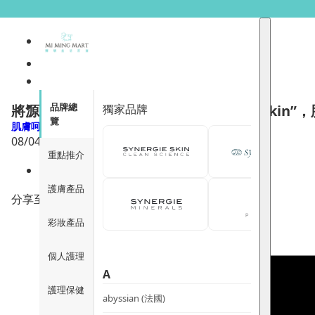
品牌總
獨家品牌
將源源不絕的諾加因子”melt into your sk
覽
肌膚呵護
08/04/2022
重點推介
187
護膚產品
分享至
彩妝產品
個人護理
A
護理保健
abyssian (法國)