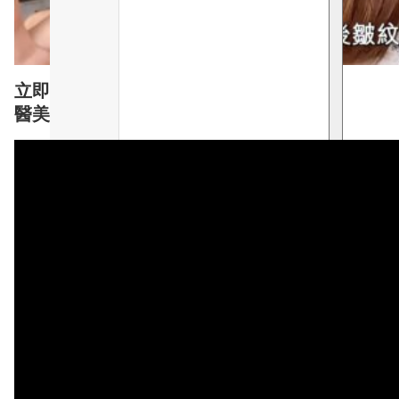
立即重溫 🔴LIVE介紹🔴
醫美級抗皺諾加因子逆時針