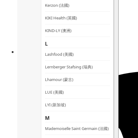
Kerzon (法國)
KIKI Health (英國)
KIND-LY (澳洲)
L
Lashfood (美國)
Lernberger Stafsing (瑞典)
Lhamour (蒙古)
LUE (美國)
LYI (新加坡)
M
Mademoiselle Saint Germain (法國)