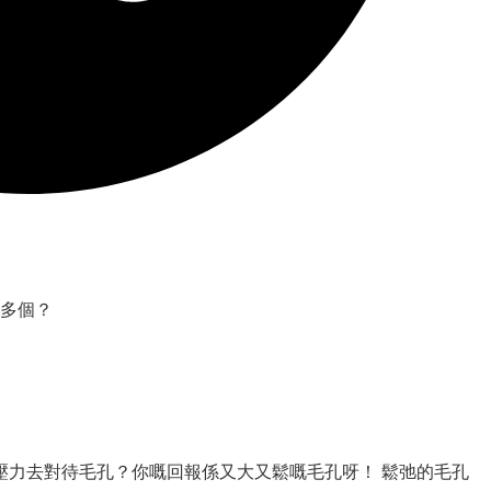
多個？
壓力去對待毛孔？你嘅回報係又大又鬆嘅毛孔呀！ 鬆弛的毛孔