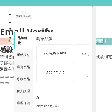
Email Verify
品牌總
獨家品牌
覽
感謝註冊
重點推介
請到您的電子郵箱進行帳號認證，可同時檢查電郵是否被放到電
子郵箱中的垃圾郵件。
護膚產品
返回主頁
彩妝產品
個人護理
A
護理保健
abyssian (法國)