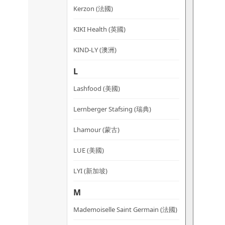
Kerzon (法國)
KIKI Health (英國)
KIND-LY (澳洲)
L
Lashfood (美國)
Lernberger Stafsing (瑞典)
Lhamour (蒙古)
LUE (美國)
LYI (新加坡)
M
Mademoiselle Saint Germain (法國)