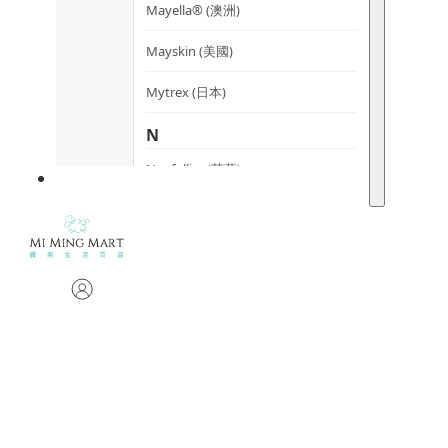
Mayella® (澳洲)
Mayskin (美國)
Mytrex (日本)
N
Neofollics (荷蘭)
P
POME (香港)
S
Snow Fox (澳洲)
Synergie Minerals (澳洲)
Synergie Skin (澳洲)
SynTernals (澳洲)