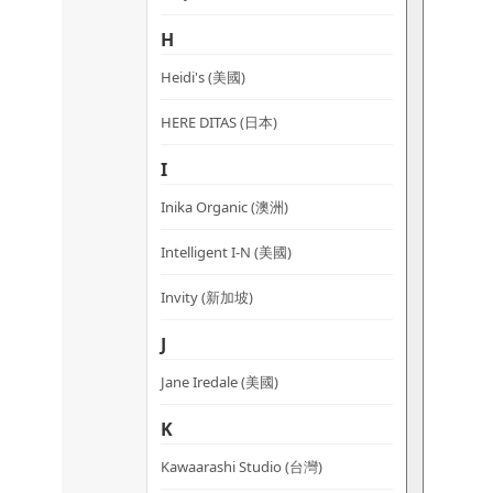
H
Heidi's (美國)
HERE DITAS (日本)
I
Inika Organic (澳洲)
Intelligent I-N (美國)
Invity (新加坡)
J
Jane Iredale (美國)
K
Kawaarashi Studio (台灣)