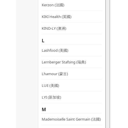
Kerzon (法國)
KIKI Health (英國)
KIND-LY (澳洲)
L
Lashfood (美國)
Lernberger Stafsing (瑞典)
Lhamour (蒙古)
LUE (美國)
LYI (新加坡)
M
Mademoiselle Saint Germain (法國)