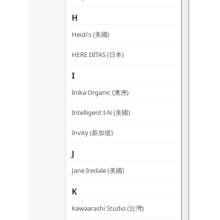
H
Heidi's (美國)
HERE DITAS (日本)
I
Inika Organic (澳洲)
Intelligent I-N (美國)
Invity (新加坡)
J
Jane Iredale (美國)
K
Kawaarashi Studio (台灣)