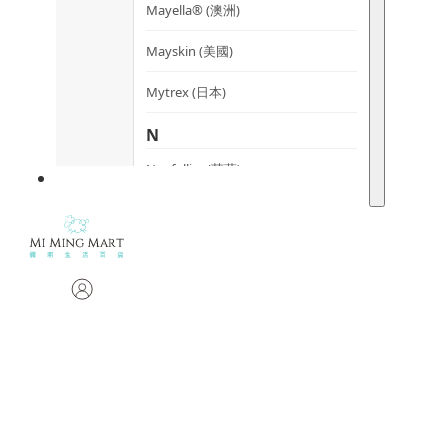
Mayella® (澳洲)
Mayskin (美國)
Mytrex (日本)
N
Neofollics (荷蘭)
P
POME (香港)
S
Snow Fox (澳洲)
Synergie Minerals (澳洲)
Synergie Skin (澳洲)
SynTernals (澳洲)