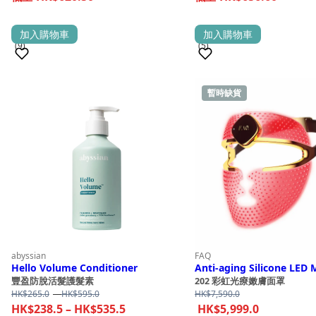
加入購物車
加入購物車
(9)
(5)
暫時缺貨
銷量 100+
銷量 100+
abyssian
FAQ
Hello Volume Conditioner
Anti-aging Silicone LED
豐盈防脫活髮護髮素
202 彩虹光療嫩膚面罩
Price
HK$
265.0
–
HK$
595.0
HK$
7,590.0
range:
Price
HK$
238.5
–
HK$
535.5
HK$
5,999.0