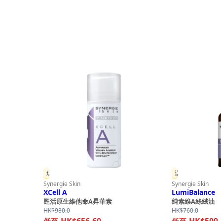
送贈品
送贈品
Synergie Skin
Synergie Skin
XCell A
LumiBalance
甦活原生維他命A昇華素
純素維A絲絨油
HK$
980.0
HK$
760.0
rice
HK$656.60
HK$509.