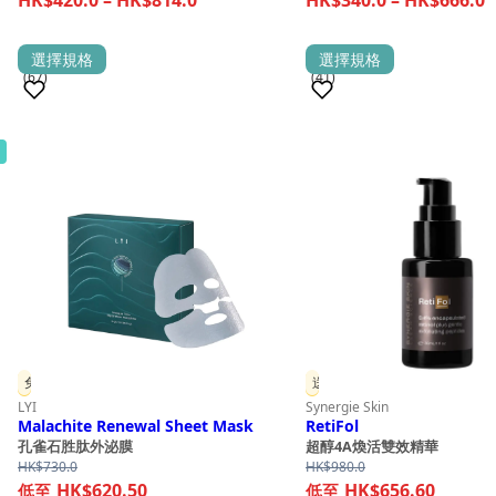
HK$420.0
HK$340
range:
r
through
throug
HK$420.0
H
This
This
選擇規格
選擇規格
HK$1,100.0
HK$900
(67)
(41)
through
t
product
product
HK$814.0
H
has
has
multiple
multiple
銷量 1,000+
銷量 1,000+
variants.
variants.
The
The
options
options
may
may
be
be
chosen
chosen
on
on
the
the
免費贈品
送贈品
product
product
LYI
Synergie Skin
page
page
Malachite Renewal Sheet Mask
RetiFol
孔雀石胜肽外泌膜
超醇4A煥活雙效精華
HK$
730.0
HK$
980.0
HK$620.50
HK$656.60