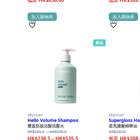
.0
ange:
h
K$340.0
加入購物車
加入購物車
.0
(33)
(11)
hrough
K$666.0
新品
銷量 1,000+
銷量 500+
abyssian
abyssian
Hello Volume Shampoo
Supergloss Ha
豐盈防脫活髮洗髮水
柔亮護髮精華油
Price
HK$
265.0
–
HK$
595.0
HK$
260.0
range:
Price
HK$
238.5
–
HK$
535.5
HK$208.