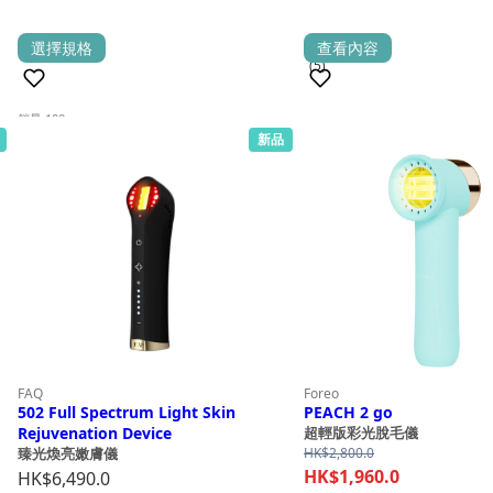
HK$265.0
range:
through
HK$238.5
This
選擇規格
查看內容
HK$595.0
(3)
(5)
through
product
HK$535.5
has
銷量 100+
multiple
新品
銷量 100+
variants.
The
options
may
be
chosen
on
the
product
FAQ
Foreo
page
502 Full Spectrum Light Skin
PEACH 2 go
Rejuvenation Device
超輕版彩光脫毛儀
HK$
2,800.0
臻光煥亮嫩膚儀
HK$
1,960.0
HK$
6,490.0