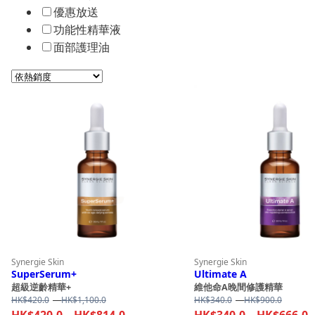
優惠放送
功能性精華液
面部護理油
金縷梅
家用美容儀器
水解番茄皮
Flash
Synergie Skin
Synergie Skin
SuperSerum+
Ultimate A
超級逆齡精華+
維他命A晚間修護精華
Price
Price
HK$
420.0
–
HK$
1,100.0
HK$
340.0
–
HK$
900.0
range:
Price
range:
P
HK$
420.0
–
HK$
814.0
HK$
340.0
–
HK$
666.0