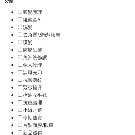
分類
頭髮護理
維他命A
洗髮
去角質/磨砂/煥膚
護髮
防脫生髮
免沖洗修護
個人護理
淡斑去印
抗皺撫紋
緊緻提升
控油收毛孔
抗痘護理
小編之選
今期熱賣
片裝面膜/眼膜
新品巡禮