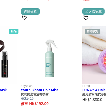
HK$265.0
range:
through
HK$238.5
This
選擇規格
加入購物車
HK$595.0
(5)
(6)
through
product
HK$535.5
has
multiple
新品
暫時缺貨
銷量 100+
銷量 100+
variants.
The
options
may
be
chosen
on
the
product
abyssian
Foreo
page
 Mask
Youth Bloom Hair Mist
LUNA™ 4 Hair
抗灰抗扁塌蓬鬆噴霧
紅光防水頭皮淨
HK$
240.0
HK$
1,880.0
HK$192.00