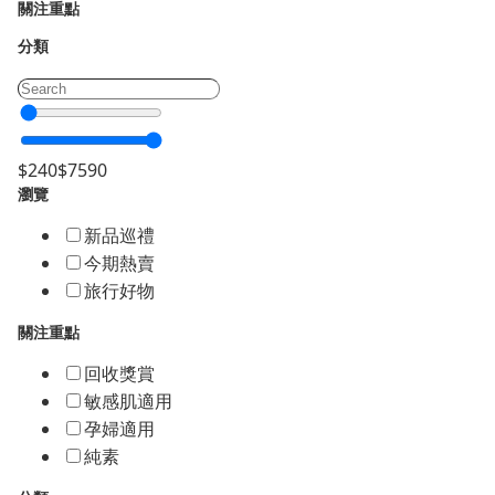
關注重點
分類
$
240
$
7590
瀏覽
新品巡禮
今期熱賣
旅行好物
關注重點
回收獎賞
敏感肌適用
孕婦適用
純素