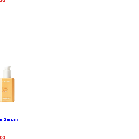
ir Serum
00