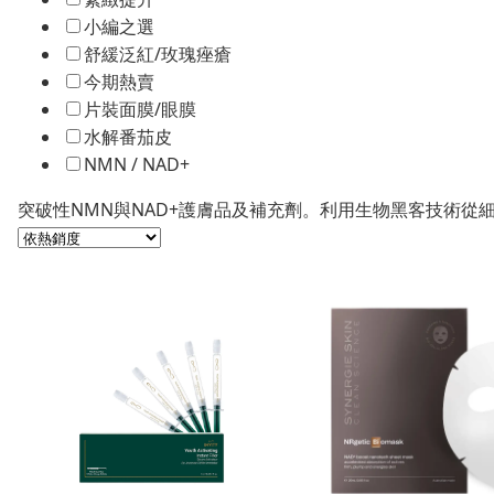
小編之選
舒緩泛紅/玫瑰痤瘡
今期熱賣
片裝面膜/眼膜
水解番茄皮
NMN / NAD+
突破性NMN與NAD+護膚品及補充劑。利用生物黑客技術從