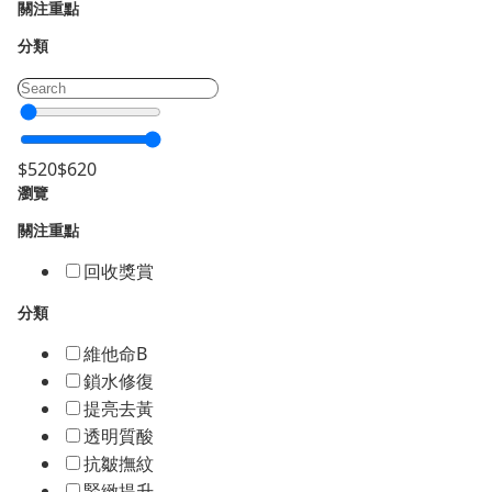
關注重點
分類
$
520
$
620
瀏覽
關注重點
回收獎賞
分類
維他命B
鎖水修復
提亮去黃
透明質酸
抗皺撫紋
緊緻提升