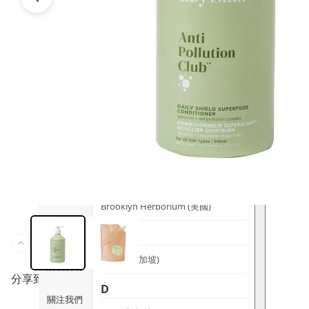
時尚生活
Ami iyök
ANAYA
寵物用品
B
皇牌產品
BerryEn (德國)
Erica 網
誌
Blossom (英國)
Bondi Wash (澳洲)
推廣優惠
Botani (澳洲)
關於我們
Brooklyn Herborium (美國)
客服資訊
C
CERM (新加坡)
購物說明
分享到
D
關注我們