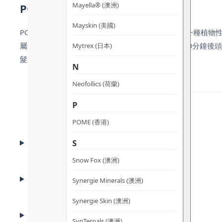
Mayella® (澳洲)
POLLUSTOP®專利抗污染
Mayskin (美國)
POLLUSTOP®（INCI：Biosaccharide Gu
屬污染物黏附於頭髮和頭皮。臨床實證顯示使用約20分鐘後頭髮
Mytrex (日本)
髮膜使用也不會減低功效。
N
Neofollics (荷蘭)
P
POME (香港)
BENEFITS
S
功效
Snow Fox (澳洲)
ADVANTAGES
Synergie Minerals (澳洲)
產品優勢
Synergie Skin (澳洲)
KEY INGREDIENTS
核心成份
SynTernals (澳洲)