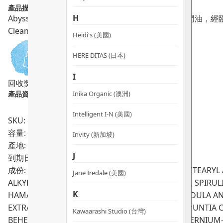
產品描述：
H
Abyssian 螺旋藻抗污染護髮素，蘊含螺旋藻及所羅門油，
Clean Beauty 推薦。
Heidi's (美國)
HERE DITAS (日本)
I
回收獎賞
敏感肌適用
孕婦適用
純素
Inika Organic (澳洲)
產品資料：
Intelligent I-N (美國)
SKU: PRO01547, PRO01824
容量: 500ml / 1000ml(補充裝)
Invity (新加坡)
產地: 以色列
J
到期日:
成份: AQUA*, ALOE BARBADENSIS LEAF JUICE*, CETEAR
Jane Iredale (美國)
ALKYL BENZOATE, CRAMBE ABYSSINICA SEED OIL, SPIRU
K
HAMAMELIS VIRGINIANA FLOWER WATER, LAVANDULA ANGU
EXTRACT, LYCIUM BARBARUM FRUIT EXTRACT, OPUNTIA 
Kawaarashi Studio (台灣)
BEHENTRIMONIUM METHOSULFATE, POLYQUATERNIUM-11,