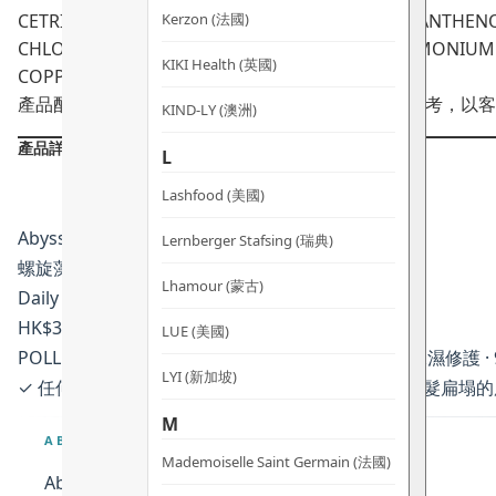
Kerzon (法國)
CETRIMONIUM CHLORIDE, CAPRYLYL GLYCOL, PANTHENO
CHLORIDE*, METHYLPROPANEDIOL, DIDECYLDIMONIUM C
KIKI Health (英國)
COPPER COMPLEX (CI 75810)*
產品配方會不時作出更改，所有產品主要成分謹供參考，以客
KIND-LY (澳洲)
產品詳情
L
Lashfood (美國)
Abyssian · 以色列/Italy
Lernberger Stafsing (瑞典)
螺旋藻抗污染護髮素
Lhamour (蒙古)
Daily Shield Superfood Conditioner
HK$340/500ml / 500ml
LUE (美國)
POLLUSTOP®專利抗污染 · 2養髮 + 3超級食物 + 4保濕修護 
LYI (新加坡)
✓ 任何髮質人士 · 幼軟髮質或潮濕天氣怕護髮素令頭髮扁塌的
M
ABOUT
Mademoiselle Saint Germain (法國)
About