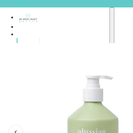
品牌總
獨家品牌
覽
重點推介
護膚產品
彩妝產品
個人護理
A
護理保健
abyssian (法國)