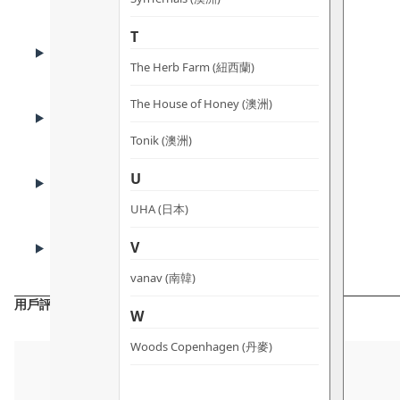
T
HOW TO USE
使用方法
The Herb Farm (紐西蘭)
The House of Honey (澳洲)
USE CASES
適用人群
Tonik (澳洲)
FAQ
U
常見問題
UHA (日本)
CAUTIONS
V
注意事項
vanav (南韓)
用戶評價
W
Woods Copenhagen (丹麥)