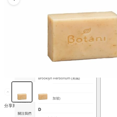
時尚生活
Ami iyök
ANAYA
寵物用品
B
皇牌產品
BerryEn (德國)
Erica 網
誌
Blossom (英國)
Bondi Wash (澳洲)
推廣優惠
Botani (澳洲)
關於我們
Brooklyn Herborium (美國)
客服資訊
C
CERM (新加坡)
購物說明
分享到
D
關注我們