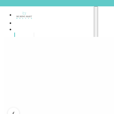
品牌總
獨家品牌
覽
重點推介
護膚產品
彩妝產品
個人護理
A
護理保健
abyssian (法國)