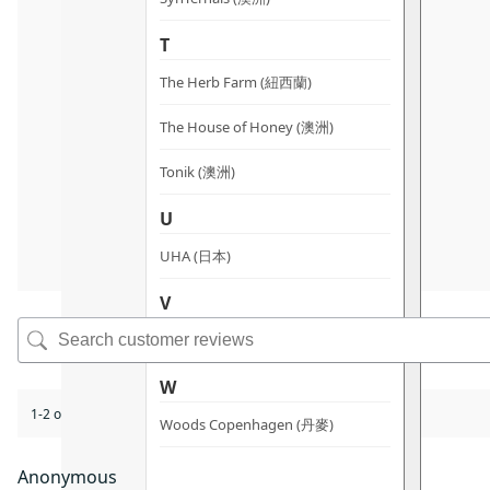
T
The Herb Farm (紐西蘭)
The House of Honey (澳洲)
Tonik (澳洲)
U
UHA (日本)
V
vanav (南韓)
W
1-2 of 2 reviews
Woods Copenhagen (丹麥)
Anonymous