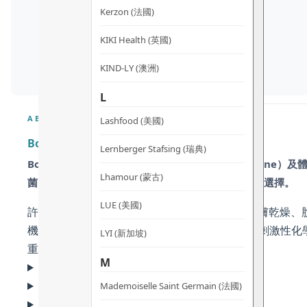
Kerzon (法國)
KIKI Health (英國)
KIND-LY (澳洲)
L
ABOUT
Lashfood (美國)
Botani 清肌潔體皂 – 擊退背部暗瘡 淨化體味
Lernberger Stafsing (瑞典)
Botani 清肌潔體皂是一款專為解決身體暗瘡（Backn
Lhamour (蒙古)
菌，同時舒緩真菌感染，是夏日潔淨及運動後的最佳選擇。
LUE (美國)
許多市面上的抗菌皂往往因清潔力過強而導致肌膚乾燥、脫皮
機乳木果油和維他命 E 為肌膚鎖住水分。它不含刺激性
LYI (新加坡)
重拾清爽平滑。
M
為什麼選擇 Botani 清肌潔體皂?
核心成份拆解
Mademoiselle Saint Germain (法國)
適用人士及功效