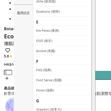
dr.he (新加坡)
Dualsonic (南韓)
選擇語言
E
Botani
Ere Perez (澳洲)
Eco-Clear Body Bar
ESSE (南非)
清肌潔體皂
évolué (美國)
5.0
★★★★★
2 評論
F
HK$
120.0
HK$
102.0
FAQ (瑞典)
Eco-
Clear
Foot Sense (美國)
Body
產品描述：
Bar
Foreo (瑞典)
針對背部暗瘡及體味問題的天然解決方案。Botani 清肌
清
G
肌
潔
Graydon (加拿大)