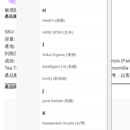
體
敏感肌適用
純素
H
皂
產品資料：
數
Heidi's (美國)
量
SKU: PRO00688
HERE DITAS (日本)
容量: 125g
I
產地: 澳洲
到期日:
Inika Organic (澳洲)
成份: Cocus Nucifera (Coconut) Oil, Elaeis Guineensis (Pa
Intelligent I-N (美國)
Tea Tree) Oil, Tocopherol (Natural Vitamin E, Chamomilla 
產品配方會不時作出更改，所有產品主要成分謹供參考，以客
Invity (新加坡)
產品詳情
J
Jane Iredale (美國)
K
Kawaarashi Studio (台灣)