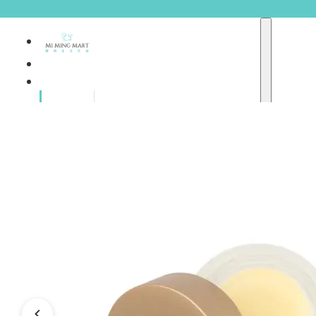
品牌總
獨家品牌
覽
重點推介
護膚產品
彩妝產品
個人護理
A
護理保健
abyssian (法國)