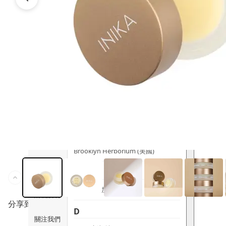
時尚生活
Ami iyök
ANAYA
寵物用品
B
皇牌產品
BerryEn (德國)
Erica 網
誌
Blossom (英國)
Bondi Wash (澳洲)
推廣優惠
Botani (澳洲)
關於我們
Brooklyn Herborium (美國)
客服資訊
C
CERM (新加坡)
購物說明
分享到
D
關注我們