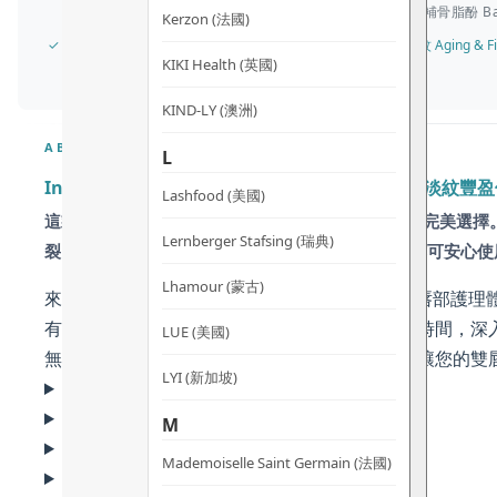
補骨脂酚 Baku
Kerzon (法國)
✓ 所有膚質 All Skin Types · 敏感肌膚 Sensitive Skin · 衰老及細紋 Aging & Fi
KIKI Health (英國)
KIND-LY (澳洲)
ABOUT
L
Inika Organic 豐潤柔嫩唇膜 – 天然純素去角質 淡紋豐
Lashfood (美國)
這款 Inika Organic 豐潤柔嫩唇膜 是您夜間修護的完美選
Lernberger Stafsing (瑞典)
裂，讓雙唇重現豐盈水嫩光澤。純素配方，敏感肌亦可安心使
Lhamour (蒙古)
來自澳洲的 Inika Organic ，為您帶來專業級
有高濃度的活性成分，能在夜間皮膚修復的黃金時間，深
LUE (美國)
無論是作為急救修護，還是日常妝前打底，都能讓您的雙
LYI (新加坡)
為什麼選擇 Inika Organic 豐潤柔嫩唇膜?
核心成份拆解
M
適用人士及功效
Mademoiselle Saint Germain (法國)
常見問題 (FAQ)