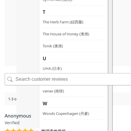
T
The Herb Farm (紐西蘭)
The House of Honey (澳洲)
Tonik (澳洲)
U
UHA (日本)
V
vanav (南韓)
1-3 of 3 reviews
W
Woods Copenhagen (丹麥)
Anonymous
Verified