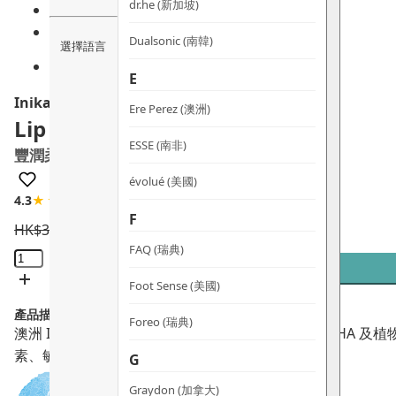
dr.he (新加坡)
Dualsonic (南韓)
選擇語言
E
Inika Organic
Ere Perez (澳洲)
Lip Mask
ESSE (南非)
豐潤柔嫩唇膜
évolué (美國)
4.3
★★★★☆
3 評論
F
HK$
395.0
HK$
335.8
FAQ (瑞典)
豐
潤
Foot Sense (美國)
柔
產品描述：
嫩
Foreo (瑞典)
澳洲 Inika Organic 豐潤柔嫩唇膜，蘊含天然果酸 AH
唇
素、敏感肌及孕婦適用。
G
膜
數
Graydon (加拿大)