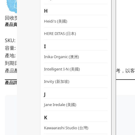
量
H
回收獎賞
敏感肌適用
孕婦適用
純素
Heidi's (美國)
產品資料：
HERE DITAS (日本)
SKU: PRO02231
I
容量: 8ml
產地: 澳洲
Inika Organic (澳洲)
到期日:
09/2028
Intelligent I-N (美國)
產品配方會不時作出更改，所有產品主要成分謹供參考，以客
Invity (新加坡)
產品詳情
J
Jane Iredale (美國)
K
Kawaarashi Studio (台灣)