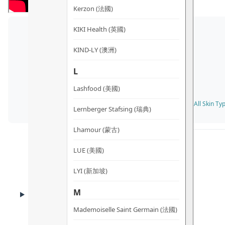
Kerzon (法國)
KIKI Health (英國)
KIND-LY (澳洲)
L
Lashfood (美國)
✓ 所有膚質 All Skin Type
Lernberger Stafsing (瑞典)
Lhamour (蒙古)
LUE (美國)
LYI (新加坡)
BENEFITS
M
功效
Mademoiselle Saint Germain (法國)