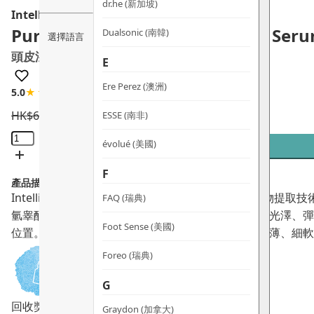
dr.he (新加坡)
Intelligent I-N
Pure Plenty™ Nourishing Scalp Ser
Dualsonic (南韓)
選擇語言
頭皮滋養生髮精華
E
Ere Perez (澳洲)
5.0
★★★★★
2 評論
HK$
668.0
HK$
601.2
ESSE (南非)
頭
évolué (美國)
皮
滋
F
產品描述：
養
Intelligent I-N頭皮滋養生髮採用獨家革命性專利生物提取
FAQ (瑞典)
生
氫睾酮的形成，強根健髮，使頭髮更加濃密豐滿，有光澤、彈
髮
Foot Sense (美國)
位置。任何頭皮適用，特別適合髮質脆弱、塌平、稀薄、細軟
精
華
Foreo (瑞典)
數
G
量
回收獎賞
Graydon (加拿大)