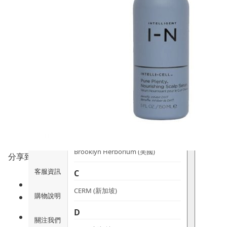
時尚生活
Ami iyök
ANAYA
寵物用品
B
皇牌產品
BerryEn (德國)
Erica 網
誌
Blossom (英國)
Bondi Wash (澳洲)
推廣優惠
Botani (澳洲)
關於我們
Brooklyn Herborium (美國)
分享到
客服資訊
C
CERM (新加坡)
購物說明
D
關注我們