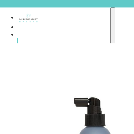
品牌總
獨家品牌
覽
重點推介
護膚產品
彩妝產品
個人護理
A
護理保健
abyssian (法國)