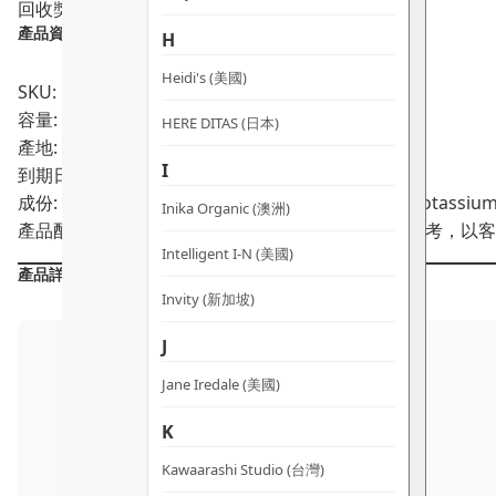
回收獎賞
產品資料：
H
Heidi's (美國)
SKU: PRO00917
容量: 30ml
HERE DITAS (日本)
產地: 美國
I
到期日:
03/2028
成份: Aqua, Hyaluronic Acid, Sodium Benzoate, Potassium
Inika Organic (澳洲)
產品配方會不時作出更改，所有產品主要成分謹供參考，以客
Intelligent I-N (美國)
產品詳情
Invity (新加坡)
J
Jane Iredale (美國)
K
Kawaarashi Studio (台灣)