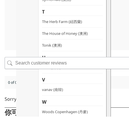
T
The Herb Farm (紐西蘭)
The House of Honey (澳洲)
Tonik (澳洲)
U
UHA (日本)
V
0 of 0 reviews
vanav (南韓)
Sorry, no reviews match your current selections
W
你可能會喜歡
Woods Copenhagen (丹麥)