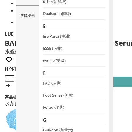
dr.he (新加坡)
Dualsonic (南韓)
選擇語言
E
LUE
Ere Perez (澳洲)
BALANCE Hydrating & Calming Ser
ESSE (南非)
水淼淼
évolué (美國)
HK$
135.0
F
水
淼
FAQ (瑞典)
淼
Foot Sense (美國)
產品描述：
數
水淼淼能控油、減少油光，並收細毛孔。
量
Foreo (瑞典)
G
Graydon (加拿大)