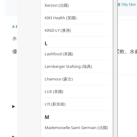
✓ 油性肌膚 Oily Skin 
Kerzon (法國)
KIKI Health (英國)
ABOUT
KIND-LY (澳洲)
水淼淼能控油、減少油光，並收細毛孔。
L
優質透明質酸有助維持肌膚水潤保濕和保持肌膚柔軟。水
Lashfood (美國)
Lernberger Stafsing (瑞典)
Lhamour (蒙古)
LUE (美國)
BENEFITS
LYI (新加坡)
功效
M
Mademoiselle Saint Germain (法國)
KEY INGREDIENTS