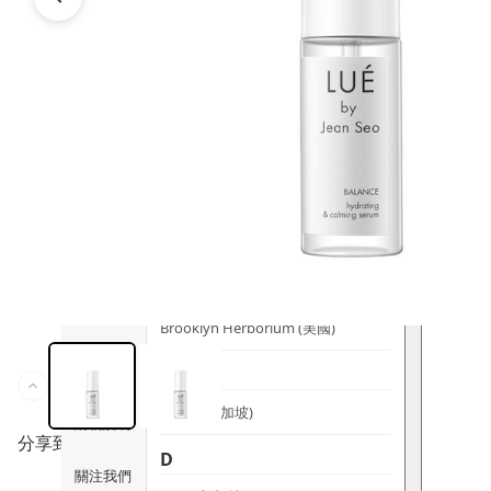
時尚生活
Ami iyök
ANAYA
寵物用品
B
皇牌產品
BerryEn (德國)
Erica 網
誌
Blossom (英國)
Bondi Wash (澳洲)
推廣優惠
Botani (澳洲)
關於我們
Brooklyn Herborium (美國)
客服資訊
C
CERM (新加坡)
購物說明
分享到
D
關注我們