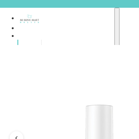
品牌總
獨家品牌
覽
重點推介
護膚產品
彩妝產品
個人護理
A
護理保健
abyssian (法國)