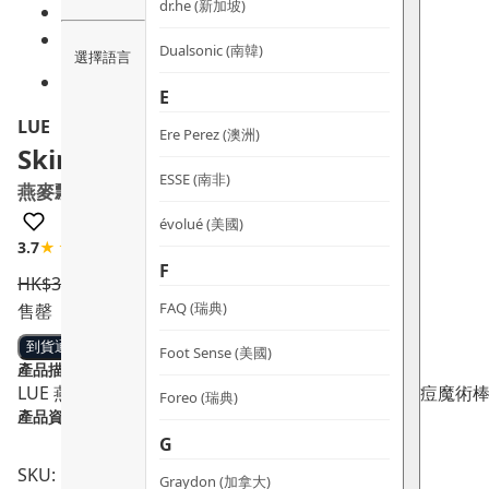
dr.he (新加坡)
Dualsonic (南韓)
選擇語言
E
LUE
Ere Perez (澳洲)
Skin Solution Set
ESSE (南非)
燕麥飄霜純潔套裝
évolué (美國)
3.7
★★★☆☆
3 評論
F
HK$
320.0
HK$
272.0
FAQ (瑞典)
售罄
到貨通知
Foot Sense (美國)
產品描述：
LUE 燕麥飄霜純潔套裝集合了燕麥飄霜、水淼淼及消痘魔術
Foreo (瑞典)
產品資料：
G
SKU: PRO00797
Graydon (加拿大)