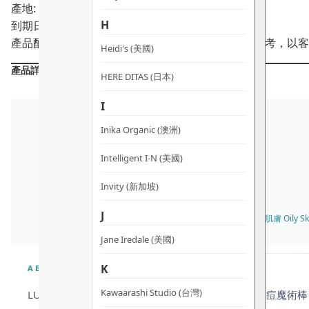
產地: 美國
H
到期日:
03/2028
產品配方會不時作出更改，所有產品主要成分謹供參考，以客
Heidi's (美國)
產品詳情
HERE DITAS (日本)
I
Inika Organic (澳洲)
Intelligent I-N (美國)
Invity (新加坡)
J
✓ 油性肌膚 Oily Ski
Jane Iredale (美國)
K
ABOUT
Kawaarashi Studio (台灣)
LUÉ 燕麥飄霜純潔套裝集合了燕麥飄霜、水淼淼及消痘魔術