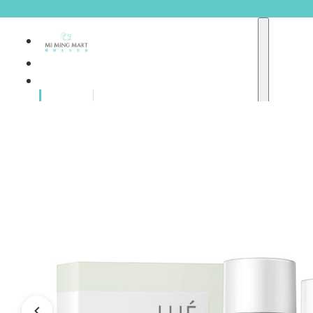
品牌總
獨家品牌
覽
重點推介
護膚產品
彩妝產品
個人護理
A
護理保健
abyssian (法國)