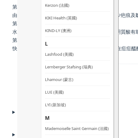
Kerzon (法國)
第一步：燕麥飄霜 56g
由燕麥及脫脂奶粉完美混合以成的燕麥飄霜能減少疤痕及
KIKI Health (英國)
第二步：水淼淼 30ml
KIND-LY (澳洲)
水淼淼能控油、減少油光，並收細毛孔。優質透明質酸有
第三步：消痘魔術棒 7.5ml
L
快速消退痘痘的消痘魔術棒結合12種草本成分，在痘痘醞
Lashfood (美國)
Lernberger Stafsing (瑞典)
Lhamour (蒙古)
LUE (美國)
LYI (新加坡)
KEY INGREDIENTS
核心成份
M
Mademoiselle Saint Germain (法國)
HOW TO USE
使用方法