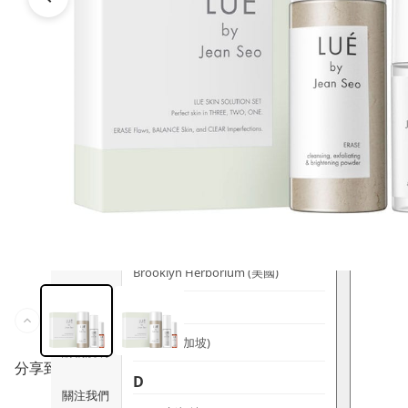
時尚生活
Ami iyök
ANAYA
寵物用品
B
皇牌產品
BerryEn (德國)
Erica 網
誌
Blossom (英國)
Bondi Wash (澳洲)
推廣優惠
Botani (澳洲)
關於我們
Brooklyn Herborium (美國)
客服資訊
C
CERM (新加坡)
購物說明
分享到
D
關注我們