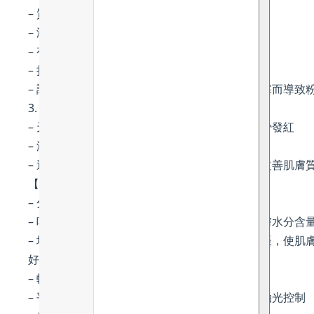
– 質地清爽，能夠迅速滲入肌膚
– 滋養肌膚，不阻塞毛孔
– 有助肌膚再生及抗衰老
– 持久的保濕力，也具有刺激循環系統的功效
– 調節皮脂，脂肪酸促進細胞更新，防止毛囊堵塞而導致
3. 吳茱萸萃取 (Wu-Zhu-Yu extract)
– 天然的抗炎成分，舒緩受刺激的敏感肌膚並減少發紅
– 減少黑色素含量，提亮膚色
– 透過減少老年斑、變色和其他色素沉著狀況來改善肌膚
【滋潤保濕 – 甘油 】
– 分子較細，能快速滲入表皮層，深層滋潤肌膚
– 吸水性很強，能主動吸收空氣中的水分，讓肌膚水分含
– 增加角質層含水量，使得角質層變得柔軟、膨脹，使肌
好處：
– 輕盈乳霜質地
– 平衡肌膚並調節油脂分泌，達到即時、持久的油光控制