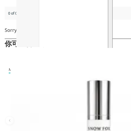
0 of 0 reviews
Sorry, no reviews match your current selections
你可能會喜歡