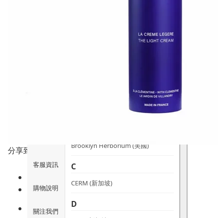
時尚生活
Ami iyök
ANAYA
寵物用品
B
皇牌產品
BerryEn (德國)
Erica 網
誌
Blossom (英國)
Bondi Wash (澳洲)
推廣優惠
Botani (澳洲)
關於我們
Brooklyn Herborium (美國)
分享到
客服資訊
C
CERM (新加坡)
購物說明
D
關注我們