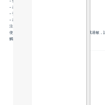
– 保持肌膚清爽滋潤，打造啞面質感
– 改善毛孔粗大、減少肌膚油膩感
– 強效抗氧化、提亮膚色、抗衰老
– 改善青春痘、粉刺
注意事項：
使用前先進行局部皮膚測試。如發覺皮膚有不適或過敏，
觸。 請置於陰涼乾燥處。