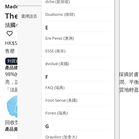
dr.he (新加坡)
Mademoiselle Saint Germain
The Light Cream
Dualsonic (南韓)
選擇語言
法國小柑橘水白滑面霜
E
Ere Perez (澳洲)
HK$
555.0
售罄
ESSE (南非)
到貨通知
évolué (美國)
產品描述：
98%的成分源自天然，主要成分小柑橘及蘋果萃取均採摘於
F
亮，讓肌膚煥發光澤。特別加入榛果油，有效持久滋潤、平衡
FAQ (瑞典)
「法國小柑橘水白滑面霜」適合混合性至油性肌膚，質地輕盈
Foot Sense (美國)
Foreo (瑞典)
回收獎賞
G
產品資料：
Graydon (加拿大)