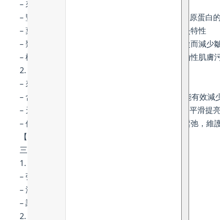
– 來自盧瓦爾河谷維朗德里城堡花園
– 豐富維生素 C，助暗沉皮膚得以提亮，有助於膠原蛋白
– 葉酸有助於保持肌膚緊緻和健康，並且具有抗炎特性
– 類黃酮防止自由基損傷，促進皮膚再生能力，從而減少
– 檸檬酸有助於對抗引起痤瘡的細菌，亦能清除油性肌膚
2. 蘋果萃取物
– 來自盧瓦爾河谷維朗德里城堡花園
– 含豐富維生素 C 及多酚，具強效抗氧化作用，能有效減
– 天然AHA (蘋果酸Malic Acid) 可溫和去除角質，平滑提
– 使肌膚回復彈性，預防皺紋的形成和預防肌膚鬆弛，維
【控油淨肌 – 蘿蔻萃取物、榛果油、吳茱萸萃取】
三者的協同作用可清潔和淨化臉部肌膚
1. 蘿蔻萃取物 (Roucou seed extract)
– 強大的抗氧化成分，有助於減少肌膚過早老化
– 減少黑色素含量，減少色素沉著，提亮膚色
– 調節皮脂分泌及收細毛孔
2. 榛果油 (Corylus Avellana Seed Oil)