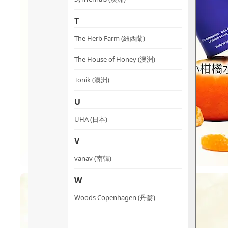
T
The Herb Farm (紐西蘭)
The House of Honey (澳洲)
Tonik (澳洲)
U
UHA (日本)
V
vanav (南韓)
W
Woods Copenhagen (丹麥)