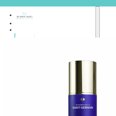
品牌總
獨家品牌
覽
重點推介
護膚產品
彩妝產品
個人護理
A
護理保健
abyssian (法國)