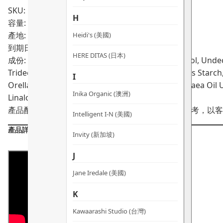
SKU: PRO02070
H
容量: 50ml
產地: 法國
Heidi's (美國)
到期日:
HERE DITAS (日本)
成份: Aqua, Glycerin, Cetearyl Alcohol, Propanediol, Undec
Tridecane, Polyacrylate Crosspolymer-6, Zea Mays Starch,
I
Orellana Seed Extract, Xanthan Gum, Olea Europaea Oil Uns
Inika Organic (澳洲)
Linalool, Tocopherol, Citral, Cinnamal, Limonene
產品配方會不時作出更改，所有產品主要成分謹供參考，以客
Intelligent I-N (美國)
產品詳情
Invity (新加坡)
J
Jane Iredale (美國)
K
Kawaarashi Studio (台灣)