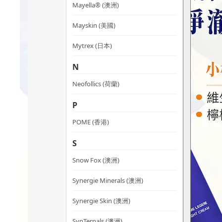
Mayella® (澳洲)
Mayskin (美國)
Mytrex (日本)
N
Neofollics (荷蘭)
P
POME (香港)
S
Snow Fox (澳洲)
Synergie Minerals (澳洲)
Synergie Skin (澳洲)
SynTernals (澳洲)