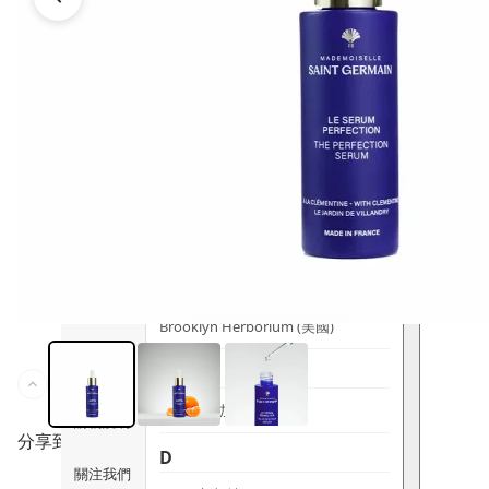
時尚生活
Ami iyök
ANAYA
寵物用品
B
皇牌產品
BerryEn (德國)
Erica 網
誌
Blossom (英國)
Bondi Wash (澳洲)
推廣優惠
Botani (澳洲)
關於我們
Brooklyn Herborium (美國)
客服資訊
C
CERM (新加坡)
購物說明
分享到
D
關注我們