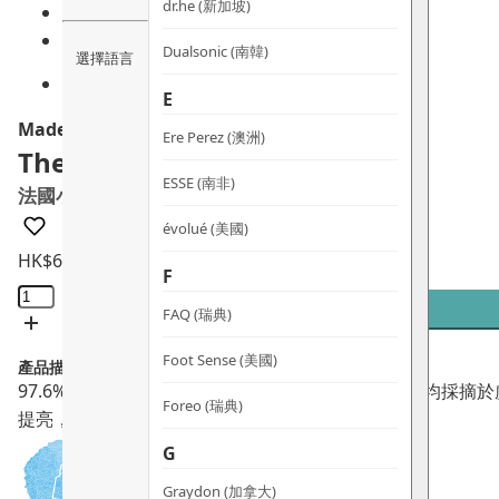
dr.he (新加坡)
Dualsonic (南韓)
選擇語言
E
Mademoiselle Saint Germain
Ere Perez (澳洲)
The Perfection Serum
ESSE (南非)
法國小柑橘水白滑精華
évolué (美國)
HK$
610.0
F
法
國
FAQ (瑞典)
小
Foot Sense (美國)
產品描述：
柑
97.6%的成分源自天然，主要成分小柑橘及蘋果萃取均採
橘
Foreo (瑞典)
提亮，讓肌膚煥發光澤，適合混合性至油性肌膚。
水
G
白
滑
Graydon (加拿大)