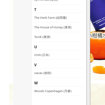
T
The Herb Farm (紐西蘭)
The House of Honey (澳洲)
Tonik (澳洲)
U
UHA (日本)
V
vanav (南韓)
W
Woods Copenhagen (丹麥)