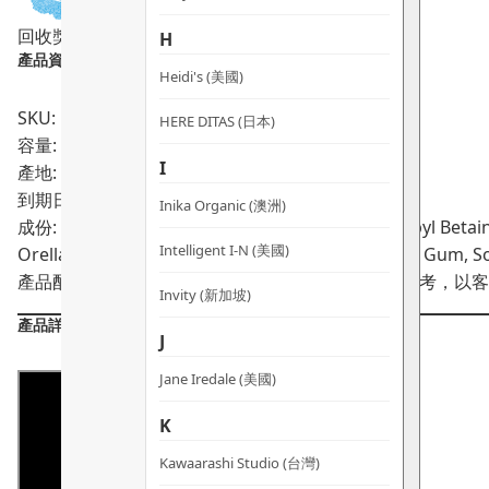
精
回收獎賞
華
H
產品資料：
數
Heidi's (美國)
量
SKU: PRO02071
HERE DITAS (日本)
容量: 30ml
I
產地: 法國
到期日:
09/2027
Inika Organic (澳洲)
成份: Aqua, Glycerin, Propanediol, Cocamidopropyl Betaine
Intelligent I-N (美國)
Orellana Seed Extract, Sodium Chloride, Xanthan Gum, Sod
產品配方會不時作出更改，所有產品主要成分謹供參考，以客
Invity (新加坡)
產品詳情
J
Jane Iredale (美國)
K
Kawaarashi Studio (台灣)