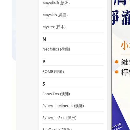
Mayella® (澳洲)
Mayskin (美國)
Mytrex (日本)
N
Neofollics (荷蘭)
P
POME (香港)
S
Snow Fox (澳洲)
Synergie Minerals (澳洲)
Synergie Skin (澳洲)
SynTernals (澳洲)