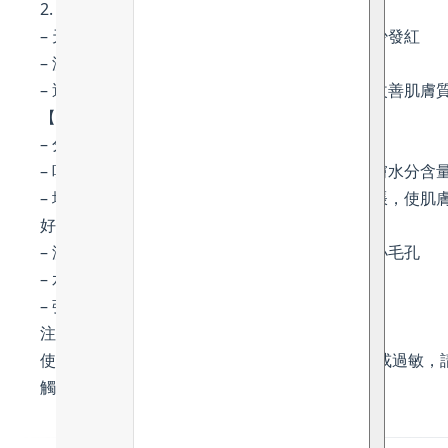
2. 吳茱萸萃取 (Wu-Zhu-Yu extract)
– 天然的抗炎成分，舒緩受刺激的敏感肌膚並減少發紅
– 減少黑色素含量，提亮膚色
– 透過減少老年斑、變色和其他色素沉著狀況來改善肌膚
【滋潤保濕 – 甘油 】
– 分子較細，能快速滲入表皮層，深層滋潤肌膚
– 吸水性很強，能主動吸收空氣中的水分，讓肌膚水分含
– 增加角質層含水量，使得角質層變得柔軟、膨脹，使肌
好處：
– 減少皮脂產生，溫和高效控油，減少瑕疵並縮小毛孔
– 水狀質地，打造天然光澤
– 強效抗氧化、提亮膚色、抗衰老
注意事項：
使用前先進行局部皮膚測試。如發覺皮膚有不適或過敏，
觸。 請置於陰涼乾燥處。