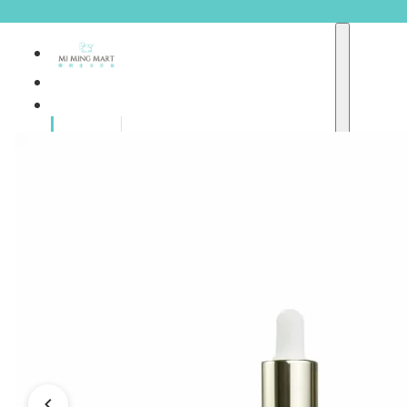
品牌總
獨家品牌
覽
重點推介
護膚產品
彩妝產品
個人護理
A
護理保健
abyssian (法國)