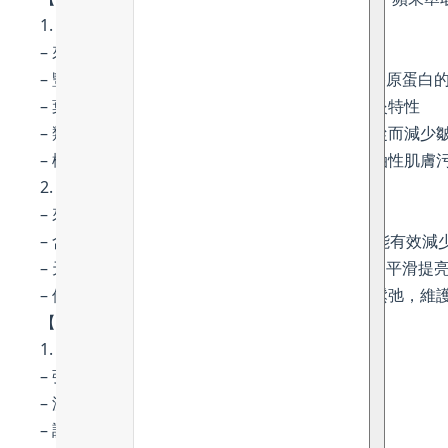
1. 克萊蒙橙(Clementine)
– 來自盧瓦爾河谷維朗德里城堡花園
– 豐富維生素 C，助暗沉皮膚得以提亮，有助於膠原蛋白
– 葉酸有助於保持肌膚緊緻和健康，並且具有抗炎特性
– 類黃酮防止自由基損傷，促進皮膚再生能力，從而減少
– 檸檬酸有助於對抗引起痤瘡的細菌，亦能清除油性肌膚
2. 蘋果萃取物
– 來自盧瓦爾河谷維朗德里城堡花園
– 含豐富維生素 C 及多酚，具強效抗氧化作用，能有效減
– 天然AHA (蘋果酸Malic Acid) 可溫和去除角質，平滑提
– 使肌膚回復彈性，預防皺紋的形成和預防肌膚鬆弛，維
【控油、提亮膚色 – 蘿蔻萃取物、吳茱萸萃取】
1. 蘿蔻萃取物 (Roucou seed extract)
– 強大的抗氧化成分，有助於減少肌膚過早老化
– 減少黑色素含量，減少色素沉著，提亮膚色
– 調節皮脂分泌及收細毛孔