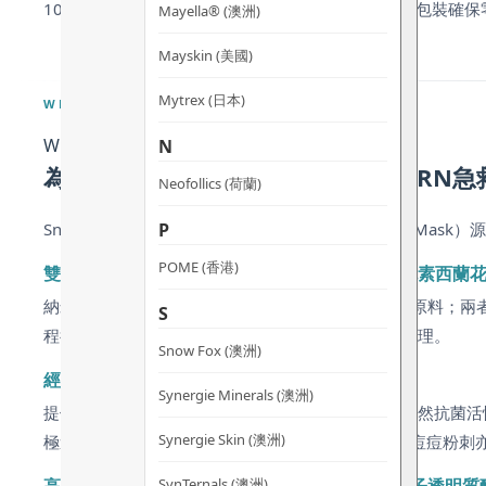
100% 無漂染有機義大利棉，可生物降解，無菌真空包裝確
Mayella® (澳洲)
Mayskin (美國)
Mytrex (日本)
WHY CHOOSE
Why Choose
N
為什麼選擇 Snow Fox 北極外泌PDRN
Neofollics (荷蘭)
P
Snow Fox 北極外泌PDRN急救面膜（Arctic Rescue
POME (香港)
雙重生技修護技術 — CicaEx8 積雪草外泌體 + 純素西蘭花
納米級外泌體精準滲透肌底，PDRN 提供 DNA 修補原料
S
程後、敏感、泛紅肌膚提供超越基本舒緩的全方位護理。
Snow Fox (澳洲)
經典冰感舒緩植萃基底 — 有機薄荷水
Synergie Minerals (澳洲)
提供瞬間冰涼感，即時降溫舒緩；薄荷精油本身具天然抗菌活
Synergie Skin (澳洲)
極速降溫 — 即時舒緩刺激泛紅、受熱躁動肌膚；對痘痘粉刺
SynTernals (澳洲)