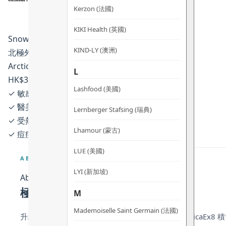
Kerzon (法國)
KIKI Health (英國)
Snow Fox · 台灣
KIND-LY (澳洲)
北極外泌PDRN急救面膜
Arctic Rescue Mask
L
HK$350 · 25ml × 5（一盒）
Lashfood (美國)
✓ 敏感、泛紅、屏障受損肌膚（13 歲或以上適用）
✓ 醫美 / 雷射 / 微針後肌膚修護
Lernberger Stafsing (瑞典)
✓ 受熱、受壓、夏季戶外曬後即時降溫
Lhamour (蒙古)
✓ 痘痘肌、躁動不穩定膚況
LUE (美國)
ABOUT
LYI (新加坡)
About
極速舒緩 肌底重啟細胞修復力
M
Mademoiselle Saint Germain (法國)
升級版「降溫—鎮靜—修復—再生」四段機制：以 CicaEx8