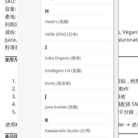
SKU: PRO02319
PDRN
容量: 25ml × 5（一盒）
H
急
產地: 台灣
救
Heidi's (美國)
到期日:
06/2029
面
成份: CicaEx8 — Centella Asiatica Phyto-Exosomes, Vegan 
膜
HERE DITAS (日本)
Juice, Rosa Damascena Flower Water, Sodium Hyaluronat
數
I
對薄荷、海藻或蘆薈過敏人士不適用。
量
Inika Organic (澳洲)
使用方法：
Intelligent I-N (美國)
潔面後將面膜貼服於整個面部
：順序由下巴至前額，輕
Invity (新加坡)
靜敷 20 分鐘
：期間可平躺放鬆，避免大幅表情動作
J
除去面膜
：以清水洗淨或輕拍至剩餘精華完全吸收
後續可選擇配搭精華及面霜鎖水
：升級配方建議配搭 SNOW FO
Jane Iredale (美國)
進階體驗
：使用前可將整袋面膜放入雪櫃冷藏 10 分
K
使用程序：SNOW FOX 潔面 → 配合 SNOW FOX Booster → 
Kawaarashi Studio (台灣)
產品詳情