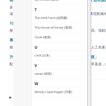
高濃度有機蘆薈基底 + 大馬士革玫瑰花水 + 高分子透明質
多元水潤、抓水、調理協同，補水濃度足。
T
滋潤修復 — 瞬間為肌膚深層解渴，擊退乾燥緊繃，重現飽滿
The Herb Farm (紐西蘭)
100% 無漂染有機義大利棉
The House of Honey (澳洲)
無氯漂白、無染色，可生物降解；極致純淨、貼合度高。強韌
Tonik (澳洲)
專利真空滅菌包裝 + 100% 天然純素配方
U
無菌無污染環境下生產封存，無需化學防腐劑；不含人工色素
UHA (日本)
升級升等 — 從基礎「舒敏補水」進化至「鎮靜修復」
配方加入兩大尖端生技活性，並維持原有皇牌冰感植萃基底，
V
vanav (南韓)
W
Woods Copenhagen (丹麥)
BENEFITS
功效