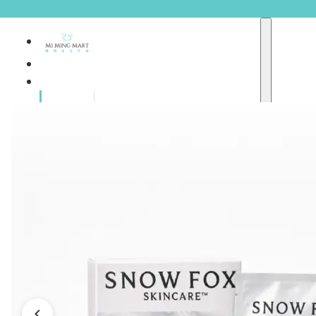
品牌總
獨家品牌
覽
重點推介
護膚產品
彩妝產品
個人護理
A
護理保健
abyssian (法國)