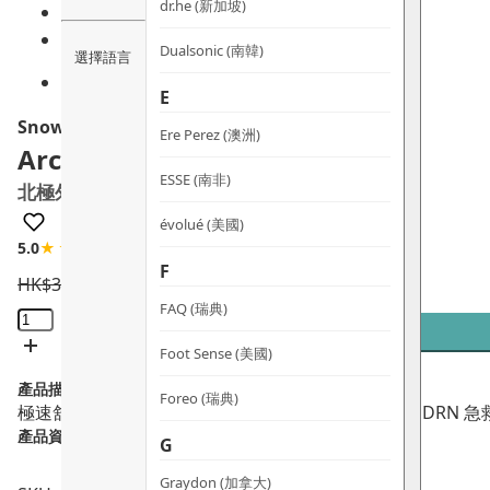
dr.he (新加坡)
Dualsonic (南韓)
選擇語言
E
Snow Fox
Ere Perez (澳洲)
Arctic Rescue Mask
ESSE (南非)
北極外泌PDRN急救面膜
évolué (美國)
5.0
★★★★★
1 評論
F
HK$
350.0
HK$
315.0
FAQ (瑞典)
Arctic
Rescue
Foot Sense (美國)
Mask
產品描述：
北
Foreo (瑞典)
極速舒緩，肌底重啟細胞修復力！新登場 北極外泌 PDRN 急救面膜—
極
產品資料：
G
外
泌
Graydon (加拿大)