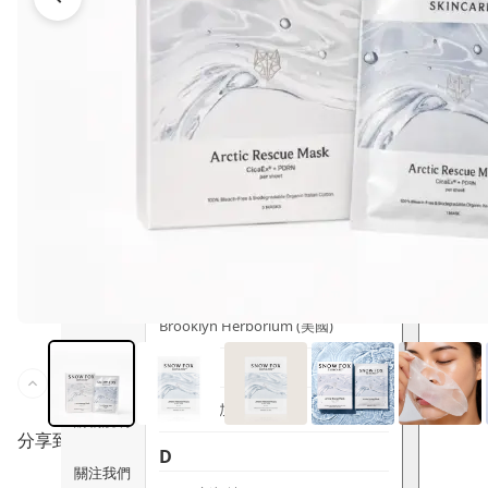
時尚生活
Ami iyök
ANAYA
寵物用品
B
皇牌產品
BerryEn (德國)
Erica 網
誌
Blossom (英國)
Bondi Wash (澳洲)
推廣優惠
Botani (澳洲)
關於我們
Brooklyn Herborium (美國)
客服資訊
C
CERM (新加坡)
購物說明
分享到
D
關注我們