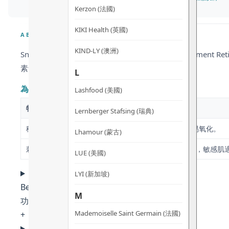
Kerzon (法國)
KIKI Health (英國)
ABOUT
KIND-LY (澳洲)
Snow Fox · Australia日本清酒維A閃亮面霜Sake Ferment 
素食者 · 孕婦適用
About
L
為什麼選擇 Snow Fox？
Lashfood (美國)
特徵
日本清酒維A閃亮面霜
Lernberger Stafsing (瑞典)
穩定性
專利氫化處理，對光熱極穩定，不易氧化。
Lhamour (蒙古)
刺激度
0.3% 安全濃度，不引起脫皮、發紅，敏感肌
LUE (美國)
LYI (新加坡)
Benefits
M
功效
Mademoiselle Saint Germain (法國)
+