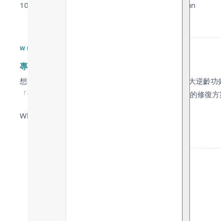
100% Natural · Zero Chemical Preservatives · Vegan
WHY CHOOSE
專利氫化技術 敏感肌也能擁有的A醇逆齡奇蹟
想抗衰老又怕A醇刺激？ 傳統A醇（Retinol）雖具強大逆
「千年清酒發酵技術」，為您提供安全、穩定且高效的修復方
Why Choose