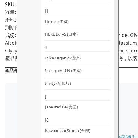
SKU: PRO01838
量
H
容量: 50ml
產地: 日本
Heidi's (美國)
到期日:
04/2027
HERE DITAS (日本)
成份: Water, Propanediol, Caprylic/Capric Triglyceride, Gly
Alcohol, Behenyl Alcohol, Arachidyl Glucoside, Potassium
I
Glycyrrhizate, Alpha-Glucan, Glucosyl Ceramide, Rice Ferme
產品配方會不時作出更改，所有產品主要成分謹供參考，以客
Inika Organic (澳洲)
產品詳情
Intelligent I-N (美國)
Invity (新加坡)
J
Jane Iredale (美國)
K
Kawaarashi Studio (台灣)
✓ 所有膚質 All Skin Types · 敏感肌膚 Sens