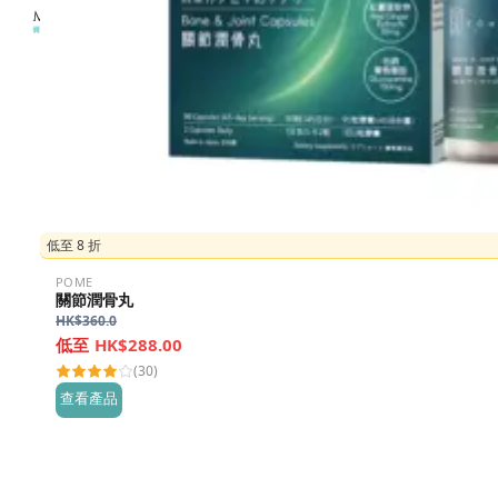
低至 8 折
POME
關節潤骨丸
HK$
360.0
HK$288.00
(30)
查看產品