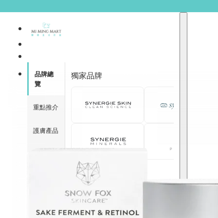
品牌總
獨家品牌
覽
重點推介
護膚產品
彩妝產品
個人護理
A
護理保健
abyssian (法國)