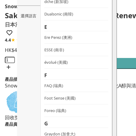
dr.he (新加坡)
Snow Fox
Sake Ferment & Retinol Night Rene
Dualsonic (南韓)
選擇語言
日本清酒維A閃亮面霜
E
Ere Perez (澳洲)
4.4
★★★★☆
7 評論
HK$
480.0
ESSE (南非)
日
évolué (美國)
本
清
F
產品描述：
酒
Snow Fox 日本清酒維A閃亮面霜，揉合日本專利氫化A
FAQ (瑞典)
維
A
Foot Sense (美國)
閃
亮
Foreo (瑞典)
回收獎賞
面
G
產品資料：
霜
數
Graydon (加拿大)