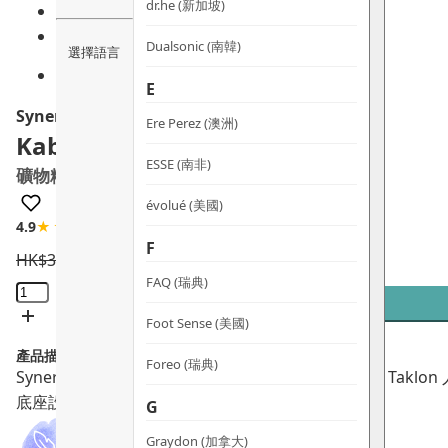
dr.he (新加坡)
Dualsonic (南韓)
選擇語言
E
Synergie Minerals
Ere Perez (澳洲)
Kabuki
ESSE (南非)
礦物粉底圓頭掃
évolué (美國)
4.9
★★★★☆
7 評論
F
HK$
310.0
HK$
279.0
FAQ (瑞典)
Kabuki
礦
Foot Sense (美國)
物
產品描述：
粉
Foreo (瑞典)
Synergie Minerals Kabuki礦物粉底圓頭掃採用頂級 Takl
底
底座設計，
衛生易收納。
100%純素零殘忍。
G
圓
頭
Graydon (加拿大)