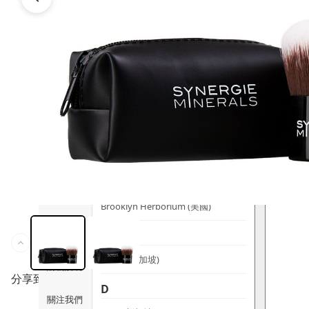
時尚生活
Ami iyök
ANAYA
寵物用品
B
皇牌產品
BerryEn (德國)
Erica 網
誌
Blossom (英國)
Bondi Wash (澳洲)
推廣優惠
Botani (澳洲)
關於我們
Brooklyn Herborium (美國)
客服資訊
C
CERM (新加坡)
購物說明
分享到
D
關注我們