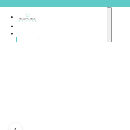
品牌總
獨家品牌
覽
重點推介
護膚產品
彩妝產品
個人護理
A
護理保健
abyssian (法國)