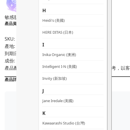
掃
H
數
敏感肌適用
純素
量
Heidi's (美國)
產品資料：
HERE DITAS (日本)
SKU: PRO00185
I
產地: 澳洲
到期日:
Inika Organic (澳洲)
成份: 100% Acrylic
Intelligent I-N (美國)
產品配方會不時作出更改，所有產品主要成分謹供參考，以客
Invity (新加坡)
產品詳情
J
Jane Iredale (美國)
K
Kawaarashi Studio (台灣)