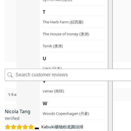
T
The Herb Farm (紐西蘭)
The House of Honey (澳洲)
Tonik (澳洲)
U
UHA (日本)
V
vanav (南韓)
1-5 of 7 reviews
W
Nicola Tang
Woods Copenhagen (丹麥)
Verified
Kabuki礦物粉底圓頭掃