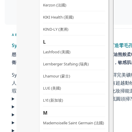
Kerzon (法國)
KIKI Health (英國)
KIND-LY (澳洲)
ABOUT
L
Synergie Minerals Kabuki礦物粉底圓頭掃 – 打造
Lashfood (美國)
想要完美的底妝，工具是關鍵。這款被譽為擁有「泰迪熊般柔軟
衛生。專為抓取礦物粉而設，輕鬆打圈即可磨皮柔焦，敏感肌
Lernberger Stafsing (瑞典)
Synergie Minerals Kabuki礦物粉底圓頭掃 
Lhamour (蒙古)
人造纖維，不僅 100% 純素、無動物測試，更擁有超
LUE (美國)
瑕度同時保持妝感輕透自然。附帶的磁石底座讓化妝掃能
為什麼選擇Synergie Minerals Kabuki礦物粉底圓頭掃?
LYI (新加坡)
材質與工藝拆解
M
適用人士及功效
常見問題 (FAQ)
Mademoiselle Saint Germain (法國)
使用方法及保養