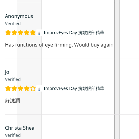
Anonymous
Verified
ImprovEyes Day 抗皺眼部精華
Has functions of eye firming. Would buy again
Jo
Verified
ImprovEyes Day 抗皺眼部精華
好滋潤
Christa Shea
Verified