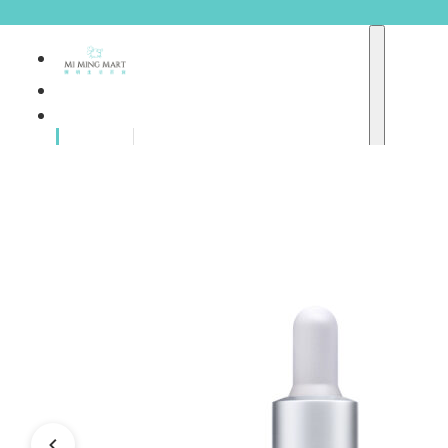
品牌總
獨家品牌
覽
重點推介
護膚產品
彩妝產品
個人護理
A
護理保健
abyssian (法國)