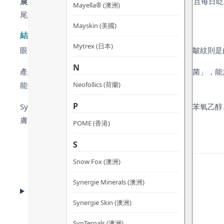
晨起雙眼浮腫且細紋明顯？
眼周肌膚比面部薄 5 倍，且每日眨動
Mayella® (澳洲)
尾紋，提供提拉、排水及深度修護。
Mayskin (美國)
結合仿生科技與高濃度抗氧化 逆轉眼部初老
Mytrex (日本)
眼部浮腫通常源於淋巴循環不佳及毛細血管滲透，而皺紋則是由於
N
產品蘊含提拉專利八肽，其效果如同「塗抹式肉毒桿菌」，能
Neofollics (荷蘭)
能中和日間紫外線與污染帶來的自由基損害。
P
Synergie Skin 堅持 Clean Beauty 承諾
膚亦能安心使用。
POME (香港)
S
Snow Fox (澳洲)
Synergie Minerals (澳洲)
CLINICAL EVIDENCE
臨床實證
Synergie Skin (澳洲)
SynTernals (澳洲)