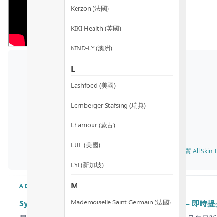
Kerzon (法國)
KIKI Health (英國)
KIND-LY (澳洲)
L
Lashfood (美國)
Lernberger Stafsing (瑞典)
Lhamour (蒙古)
LUE (美國)
✓ 所有膚質 All Skin T
LYI (新加坡)
M
ABOUT
Mademoiselle Saint Germain (法國)
Synergie Skin ImprovEyes Day 抗皺眼部精華 –