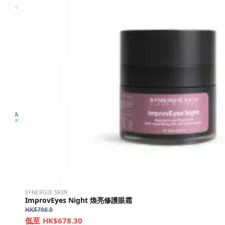
SYNERGIE SKIN
ImprovEyes Night 煥亮修護眼霜
HK$
798.0
HK$678.30