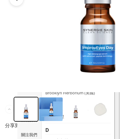
時尚生活
Ami iyök
ANAYA
寵物用品
B
皇牌產品
BerryEn (德國)
Erica 網
誌
Blossom (英國)
Bondi Wash (澳洲)
推廣優惠
Botani (澳洲)
關於我們
Brooklyn Herborium (美國)
客服資訊
C
CERM (新加坡)
購物說明
分享到
D
關注我們