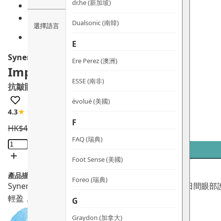
dr.he (新加坡)
Dualsonic (南韓)
選擇語言
E
Synergie Skin
Ere Perez (澳洲)
ImprovEyes Day
ESSE (南非)
抗皺眼部精華
évolué (美國)
4.3
★★★★☆
35 評論
F
HK$
480.0
HK$
432.0
FAQ (瑞典)
ImprovEyes
Day
Foot Sense (美國)
抗
產品描述：
皺
Foreo (瑞典)
Synergie Skin ImprovEyes Day 抗皺眼部
眼
輕盈，長效保濕並中和自由基
。
G
部
精
Graydon (加拿大)