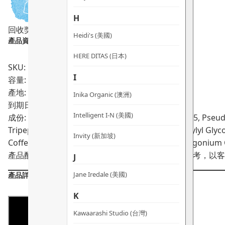
華
H
數
回收獎賞
量
Heidi's (美國)
產品資料：
HERE DITAS (日本)
SKU: PRO00678
I
容量: 10ml
產地: 澳洲
Inika Organic (澳洲)
到期日:
05/2028
Intelligent I-N (美國)
成份: Distilled water, Glycerin, Acetyl Terapeptide-5, Pse
Tripeptide-1, Betaine, Acetyl Octapeptide-3, Caprylyl Gl
Invity (新加坡)
Coffea Arabica (Green coffee) Seed Extract, Pelargonium C
產品配方會不時作出更改，所有產品主要成分謹供參考，以客
J
Jane Iredale (美國)
產品詳情
K
Kawaarashi Studio (台灣)