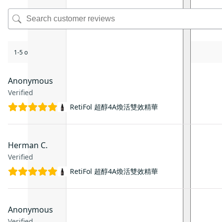
1-5 of 5 reviews
Anonymous
Verified
RetiFol 超醇4A煥活雙效精華
Herman C.
Verified
RetiFol 超醇4A煥活雙效精華
Anonymous
Verified