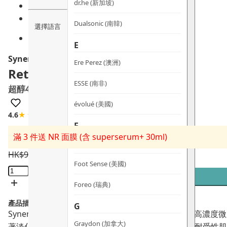
dr.he (新加坡)
Dualsonic (南韓)
選擇語言
E
Synergie Skin
Ere Perez (澳洲)
RetiFol
ESSE (南非)
超醇4A煥活雙效精華
évolué (美國)
4.6
★★★★☆
5 評論
F
滿 3 件送 NR 面膜 (含 superserum+ 30ml)
FAQ (瑞典)
HK$
980.0
HK$
725.2
Foot Sense (美國)
RetiFol
超
Foreo (瑞典)
醇
產品描述：
4A
G
Synergie Skin RetiFol 超醇4A煥活雙效精華含 0.4%
煥
Graydon (加拿大)
著淡化皺紋、緊緻輪廓、改善油光與色斑，助已建立耐受性肌膚