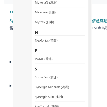
Mayella® (澳洲)
Mayskin (美國)
ABOUT
Synergie Skin RetiFol 超醇4A煥活雙效精華 – 4
Mytrex (日本)
當肌膚已適應入門級維他命 A，卻遇上停滯期？
RetiFol
N
Neofollics (荷蘭)
P
POME (香港)
CLINICAL EVIDENCE
臨床實證
S
Snow Fox (澳洲)
ADVANTAGES
Synergie Minerals (澳洲)
產品優勢
Synergie Skin (澳洲)
SynTernals (澳洲)