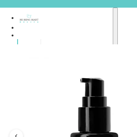
品牌總
獨家品牌
覽
重點推介
護膚產品
彩妝產品
個人護理
A
護理保健
abyssian (法國)