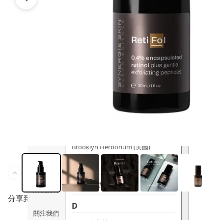
時尚生活
Ami iyök
ANAYA
寵物用品
B
皇牌產品
BerryEn (德國)
Erica 網
誌
Blossom (英國)
Bondi Wash (澳洲)
推廣優惠
Botani (澳洲)
關於我們
Brooklyn Herborium (美國)
客服資訊
C
CERM (新加坡)
購物說明
分享到
D
關注我們