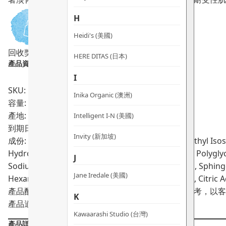
活
雙
H
效
Heidi's (美國)
精
回收獎賞
華
HERE DITAS (日本)
產品資料：
數
I
量
SKU: PRO02002
Inika Organic (澳洲)
容量: 30ml
產地: 澳洲
Intelligent I-N (美國)
到期日:
04/2027
Invity (新加坡)
成份: Aqua (Purified Australian Rain Water), Dimethyl Isoso
Hydrolyzed Tomato Skin, Panthenol (Vitamin B5), Polyglyce
J
Sodium PCA, Aroma (Natural), Tricaprylin, Retinol, Sphi
Jane Iredale (美國)
Hexanediol, Silica Silylate, Hydroxyacetophenone, Citric
產品配方會不時作出更改，所有產品主要成分謹供參考，以客
K
產品適合已建立A醇耐受性的膚質（敏感肌除外）
Kawaarashi Studio (台灣)
產品詳情