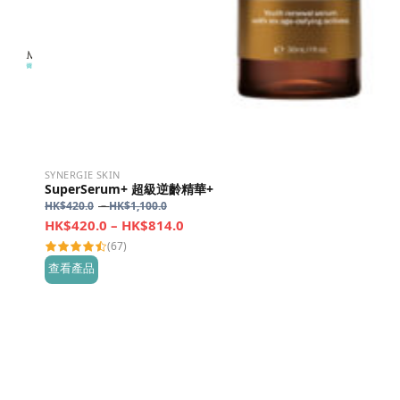
SYNERGIE SKIN
SuperSerum+ 超級逆齡精華+
Price
HK$
420.0
–
HK$
1,100.0
range:
Price
HK$
420.0
–
HK$
814.0
HK$420.0
range:
(67)
through
HK$420.0
查看產品
HK$1,100.0
through
HK$814.0