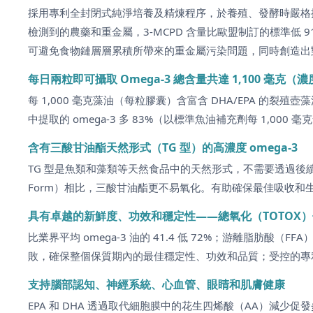
採用專利全封閉式純淨培養及精煉程序，於養殖、發酵時嚴格控管
檢測到的農藥和重金屬，3-MCPD 含量比歐盟制訂的標準低 
可避免食物鏈層層累積所帶來的重金屬污染問題，同時創造出
每日兩粒即可攝取 Omega-3 總含量共達 1,100 毫克（濃度 5
每 1,000 毫克藻油（每粒膠囊）含富含 DHA/EPA 的裂殖壺藻油 
中提取的 omega-3 多 83%（以標準魚油補充劑每 1,000 毫克含
含有三酸甘油酯天然形式（TG 型）的高濃度 omega-3
TG 型是魚類和藻類等天然食品中的天然形式，不需要透過後續的
Form）相比，三酸甘油酯更不易氧化。有助確保最佳吸收
具有卓越的新鮮度、功效和穩定性——總氧化（TOTOX）值是
比業界平均 omega-3 油的 41.4 低 72%；游離脂肪酸
敗，確保整個保質期內的最佳穩定性、功效和品質；受控的專
支持腦部認知、神經系統、心血管、眼睛和肌膚健康
EPA 和 DHA 透過取代細胞膜中的花生四烯酸（AA）減