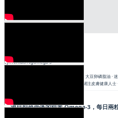
SynTernals · 澳洲
純素Omega-3藻油丸
SynTernals AlgOmega-3
HK$400 · 60粒
裂殖壺藻油（富含 DHA/EPA） · 葵花籽油、大豆卵磷脂油 ·
✓ 關注腦退化人士 · 關注心血管健康人士 · 關注皮膚健康人
ABOUT
源自裂殖壺藻的純素 Omega-3，每日兩粒補
血管、眼睛及肌膚健康