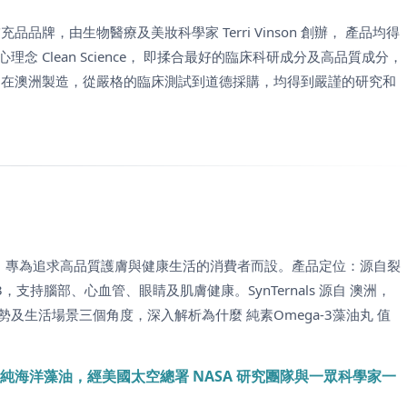
養補充品品牌，由生物醫療及美妝科學家 Terri Vinson 創辦， 產品均得
Clean Science， 即揉合最好的臨床科研成分及高品質成分，
品在澳洲製造，從嚴格的臨床測試到道德採購，均得到嚴謹的研究和
lgOmega-3）專為追求高品質護膚與健康生活的消費者而設。產品定位：源自裂
a-3，支持腦部、心血管、眼睛及肌膚健康。SynTernals 源自 澳洲，
生活場景三個角度，深入解析為什麼 純素Omega-3藻油丸 值
sp.）純海洋藻油，經美國太空總署 NASA 研究團隊與一眾科學家一