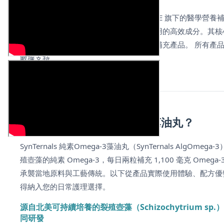
SynTernals 是來自澳洲美妝品牌 SYNERGIE 旗下的醫學營
到科學實證支持，採用與體內細胞協同作用的高效成分。其核心理念 
達至協同作用，創造出安全且有效的營養補充產品。 所有產
數據支持。
WHY CHOOSE
為什麼選擇 純素Omega-3藻油丸？
SynTernals 純素Omega-3藻油丸（SynTernals A
殖壺藻的純素 Omega-3，每日兩粒補充 1,100 毫克 Omeg
承襲當地原料與工藝傳統。以下從產品實際使用體驗、配方優勢及
得納入您的日常護理選擇。
源自北美可持續培養的裂殖壺藻（Schizochytrium 
同研發