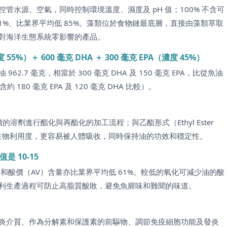
水源、空氣，同時控制環境溫度、濕度及 pH 值；100% 不含可
91%、比業界平均低 85%。藻類位於食物鏈最底層，直接由藻類萃取
對海洋生態系統零影響的產品。
5%）＋ 600 毫克 DHA ＋ 300 毫克 EPA（濃度 45%）
962.7 毫克，相當於 300 毫克 DHA 及 150 毫克 EPA，比從魚油
約 180 毫克 EPA 及 120 毫克 DHA 比較）。
溶劑進行酯化與再酯化的加工流程；與乙酯形式（Ethyl Ester
和生物利用度，更容易被人體吸收，同時保持油的功效和穩定性。
 10-15
（FFA）和酸價（AV）含量亦比業界平均低 61%。較低的氧化可減少油的酸
利生產過程可防止高脂質酸敗，避免魚腥味和難聞的味道。
少促發炎介質、作為分解素和保護素的前驅物、調節免疫細胞功能及發炎