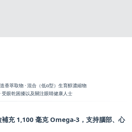
 迷迭香萃取物 · 混合（低α型）生育醇濃縮物
士 · 受眼乾困擾以及關注眼睛健康人士
充 1,100 毫克 Omega-3，支持腦部、心