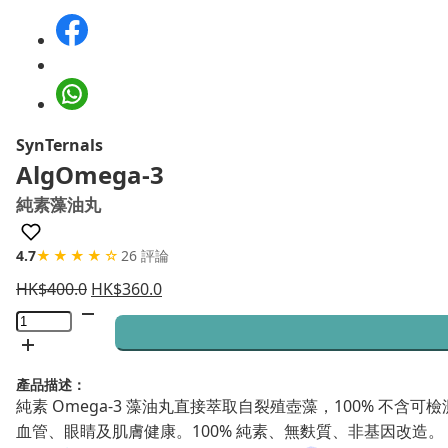
SynTernals
AlgOmega-3
純素藻油丸
4.7
★★★★☆
26 評論
HK$
400.0
HK$
360.0
AlgOmega-
3
純
產品描述：
素
純素 Omega-3 藻油丸直接萃取自裂殖壺藻，100% 不含可檢測
藻
血管、眼睛及肌膚健康。100% 純素、無麩質、非基因改造。
油