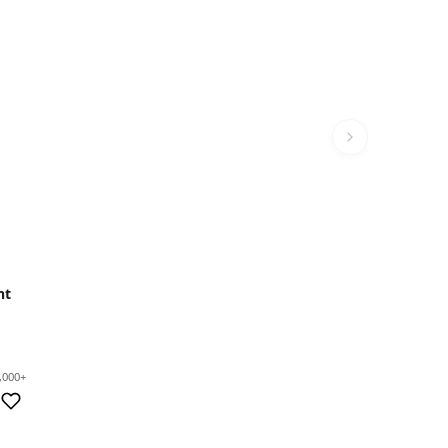
nt
,000+