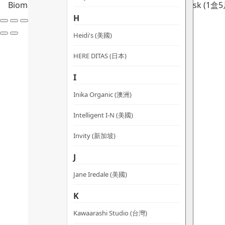
Biomask (5片)乙盒，最多可獲贈2件NRgetic Biomas
H
Heidi's (美國)
HERE DITAS (日本)
I
Inika Organic (澳洲)
Intelligent I-N (美國)
Invity (新加坡)
J
Jane Iredale (美國)
K
Kawaarashi Studio (台灣)