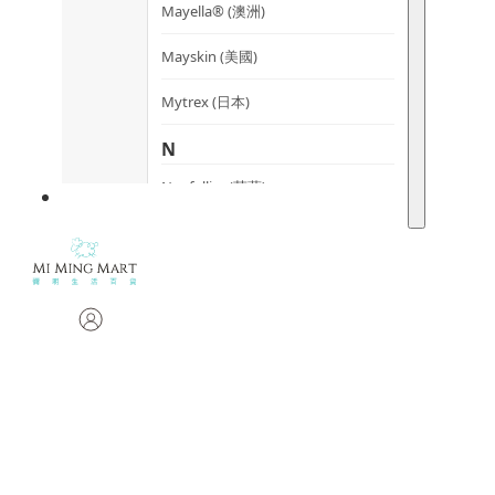
Mayella® (澳洲)
Mayskin (美國)
Mytrex (日本)
N
Neofollics (荷蘭)
P
POME (香港)
S
Snow Fox (澳洲)
Synergie Minerals (澳洲)
Synergie Skin (澳洲)
SynTernals (澳洲)