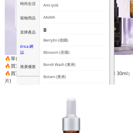
時尚生活
Ami iyök
ANAYA
寵物用品
B
皇牌產品
BerryEn (德國)
Erica 網
誌
Blossom (英國)
🔥單件即享74折
Bondi Wash (澳洲)
🔥買3件或以上67折
推廣優惠
🔥買3件(其中一件必須為SuperSerum 超級逆齡精華 30ml）
Botani (澳洲)
片)
關於我們
Brooklyn Herborium (美國)
客服資訊
C
CERM (新加坡)
購物說明
D
關注我們