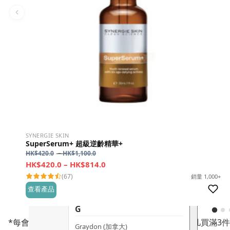
dr.he (新加坡)
Dualsonic (南韓)
選擇語言
E
Ere Perez (澳洲)
ESSE (南非)
évolué (美國)
F
SYNERGIE SKIN
SuperSerum+ 超級逆齡精華+
FAQ (瑞典)
Price
HK$
420.0
–
HK$
1,100.0
range:
Price
HK$
420.0
–
HK$
814.0
Foot Sense (美國)
HK$420.0
range:
(67)
銷量 1,000+
through
Foreo (瑞典)
HK$420.0
查看產品
HK$1,100.0
through
G
HK$814.0
*每會藉每款產品限購各6件｜優惠不包括10ml裝｜凡買滿3件（其中
Graydon (加拿大)