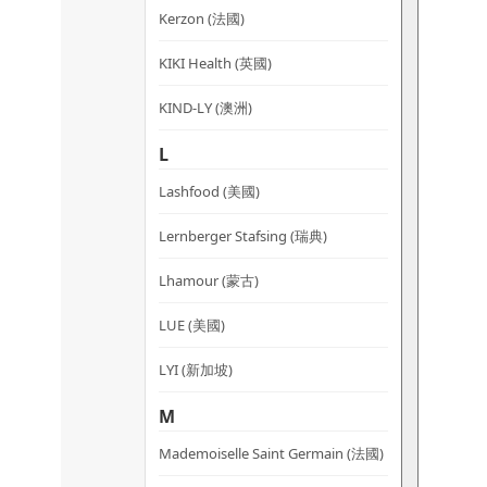
Kerzon (法國)
KIKI Health (英國)
KIND-LY (澳洲)
L
Lashfood (美國)
Lernberger Stafsing (瑞典)
Lhamour (蒙古)
LUE (美國)
LYI (新加坡)
M
Mademoiselle Saint Germain (法國)