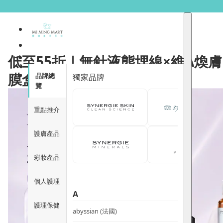
低至55折｜無針液態埋線×
低至55折｜無針液態埋線×維A煥
膜盒裝
品牌總
獨家品牌
覽
重點推介
護膚產品
彩妝產品
個人護理
A
護理保健
abyssian (法國)