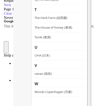
T
The Herb Farm (紐西蘭)
The House of Honey (澳洲)
Tonik (澳洲)
U
UHA (日本)
V
vanav (南韓)
W
Woods Copenhagen (丹麥)