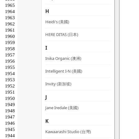
H
Heidi's (美國)
HERE DITAS (日本)
I
Inika Organic (澳洲)
Intelligent I-N (美國)
Invity (新加坡)
J
Jane Iredale (美國)
K
Kawaarashi Studio (台灣)