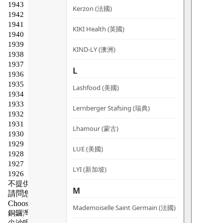
Kerzon (法國)
KIKI Health (英國)
KIND-LY (澳洲)
L
Lashfood (美國)
Lernberger Stafsing (瑞典)
Lhamour (蒙古)
LUE (美國)
LYI (新加坡)
M
Mademoiselle Saint Germain (法國)