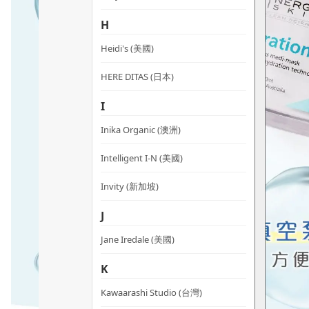
H
Heidi's (美國)
HERE DITAS (日本)
I
Inika Organic (澳洲)
Intelligent I-N (美國)
Invity (新加坡)
J
Jane Iredale (美國)
K
Kawaarashi Studio (台灣)