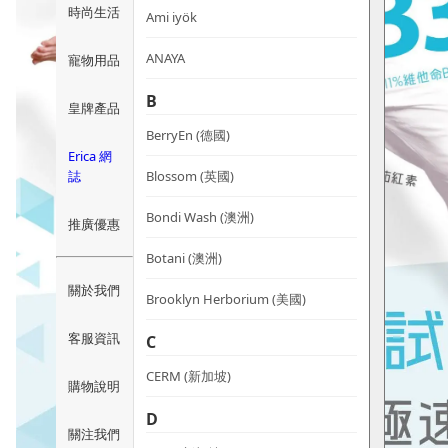
時尚生活
Ami iyök
ANAYA
寵物用品
B
皇牌產品
BerryEn (德國)
Erica 網
誌
Blossom (英國)
Bondi Wash (澳洲)
推廣優惠
Botani (澳洲)
關於我們
Brooklyn Herborium (美國)
客服資訊
C
CERM (新加坡)
購物說明
D
關注我們