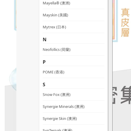
Mayella® (澳洲)
Mayskin (美國)
Mytrex (日本)
N
Neofollics (荷蘭)
P
POME (香港)
S
Snow Fox (澳洲)
Synergie Minerals (澳洲)
Synergie Skin (澳洲)
SynTernals (澳洲)