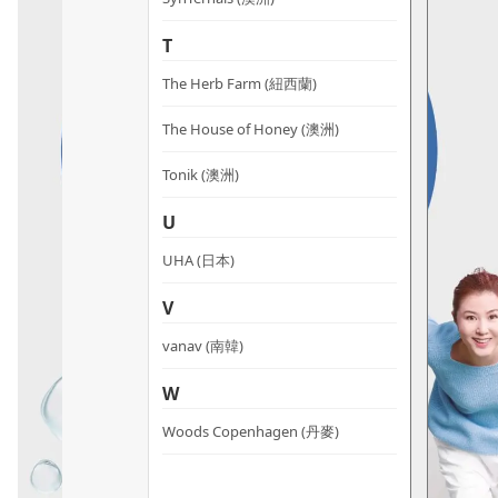
T
The Herb Farm (紐西蘭)
The House of Honey (澳洲)
Tonik (澳洲)
U
UHA (日本)
V
vanav (南韓)
W
Woods Copenhagen (丹麥)