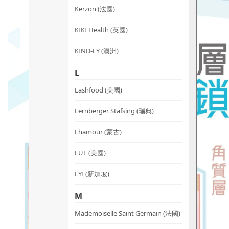
Kerzon (法國)
KIKI Health (英國)
KIND-LY (澳洲)
L
Lashfood (美國)
Lernberger Stafsing (瑞典)
Lhamour (蒙古)
LUE (美國)
LYI (新加坡)
M
Mademoiselle Saint Germain (法國)